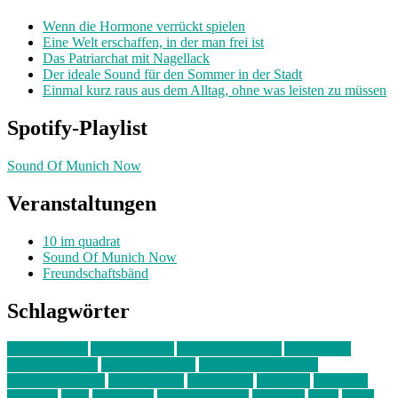
Wenn die Hormone verrückt spielen
Eine Welt erschaffen, in der man frei ist
Das Patriarchat mit Nagellack
Der ideale Sound für den Sommer in der Stadt
Einmal kurz raus aus dem Alltag, ohne was leisten zu müssen
Spotify-Playlist
Sound Of Munich Now
Veranstaltungen
10 im quadrat
Sound Of Munich Now
Freundschaftsbänd
Schlagwörter
10 im Quadrat
Amelie Völker
Anastasia Trenkler
Ausstellung
bahnwärter thiel
Band der Woche
Bei Krause zu Hause
Beziehungsweise
ein abend mit
farbenladen
feierwerk
fotografie
Hip-Hop
indie
junge leute
junges münchen
Kolumne
kunst
Liebe