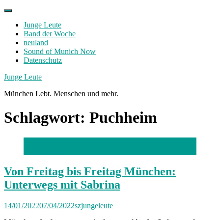
Skip
to
Junge Leute
content
Band der Woche
neuland
Sound of Munich Now
Datenschutz
Facebook
Twitter
Instagram
Junge Leute
München Lebt. Menschen und mehr.
Schlagwort:
Puchheim
Foto: privat
Von Freitag bis Freitag München:
Unterwegs mit Sabrina
14/01/2022
07/04/2022
szjungeleute