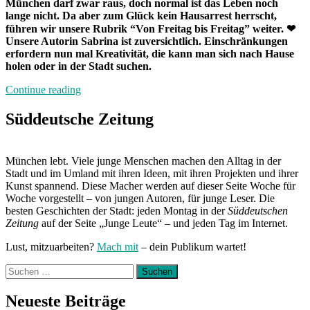
München darf zwar raus, doch normal ist das Leben noch
lange nicht. Da aber zum Glück kein Hausarrest herrscht,
führen wir unsere Rubrik “Von Freitag bis Freitag” weiter. ❤
Unsere Autorin Sabrina ist zuversichtlich. Einschränkungen
erfordern nun mal Kreativität, die kann man sich nach Hause
holen oder in der Stadt suchen.
„Von
Continue reading
Freitag
bis
Süddeutsche Zeitung
Freitag
München:
Unterwegs
München lebt. Viele junge Menschen machen den Alltag in der
mit
Stadt und im Umland mit ihren Ideen, mit ihren Projekten und ihrer
Sabrina“
Kunst spannend. Diese Macher werden auf dieser Seite Woche für
Woche vorgestellt – von jungen Autoren, für junge Leser. Die
besten Geschichten der Stadt: jeden Montag in der
Süddeutschen
Zeitung
auf der Seite „Junge Leute“ – und jeden Tag im Internet.
Lust, mitzuarbeiten?
Mach mit
– dein Publikum wartet!
Suchen
nach:
Neueste Beiträge