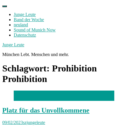
Skip
to
Junge Leute
content
Band der Woche
neuland
Sound of Munich Now
Datenschutz
Facebook
Twitter
Instagram
Junge Leute
München Lebt. Menschen und mehr.
Schlagwort:
Prohibition
Prohibition
Foto: Eduardo Garcia
Platz für das Unvollkommene
09/02/2023
szjungeleute