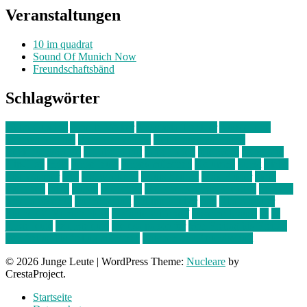
Veranstaltungen
10 im quadrat
Sound Of Munich Now
Freundschaftsbänd
Schlagwörter
10 im Quadrat
Amelie Völker
Anastasia Trenkler
Ausstellung
bahnwärter thiel
Band der Woche
Bei Krause zu Hause
Beziehungsweise
ein abend mit
farbenladen
feierwerk
fotografie
Hip-Hop
indie
junge leute
junges münchen
Kolumne
kunst
Liebe
Lisi Wasmer
lmu
lost weekend
Louis Seibert
Max Fluder
mein
münchen
milla
musik
München
Münchens junge Kreative
neuland
ornella cosenza
Partnerschaft
Philipp Kreiter
pop
Rita Argauer
Sound Of Munich Now
Stefanie Witterauf
susanne krause
sz
sz
junge leute
szjungeleute
theresa parstorfer
Von Freitag bis Freitag
von freitag bis freitag münchen
Zeichen der Freundschaft
© 2026 Junge Leute
|
WordPress Theme:
Nucleare
by
CrestaProject.
Startseite