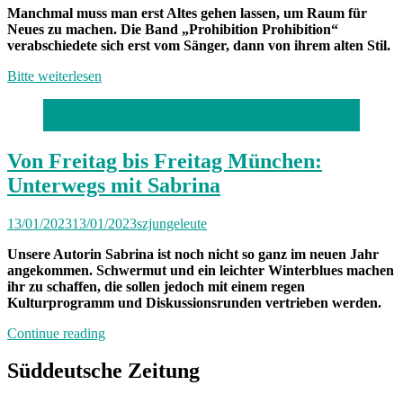
Manchmal muss man erst Altes gehen lassen, um Raum für
Neues zu machen. Die Band „Prohibition Prohibition“
verabschiedete sich erst vom Sänger, dann von ihrem alten Stil.
Bitte weiterlesen
Foto: Edis Ünek
Von Freitag bis Freitag München:
Unterwegs mit Sabrina
13/01/2023
13/01/2023
szjungeleute
Unsere Autorin Sabrina ist noch nicht so ganz im neuen Jahr
angekommen. Schwermut und ein leichter Winterblues machen
ihr zu schaffen, die sollen jedoch mit einem regen
Kulturprogramm und Diskussionsrunden vertrieben werden.
„Von
Continue reading
Freitag
bis
Süddeutsche Zeitung
Freitag
München: