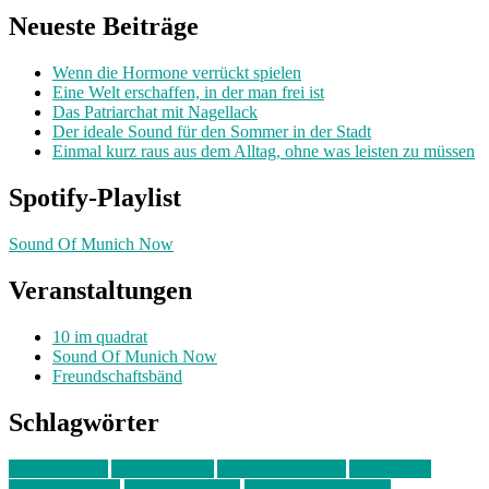
Neueste Beiträge
Wenn die Hormone verrückt spielen
Eine Welt erschaffen, in der man frei ist
Das Patriarchat mit Nagellack
Der ideale Sound für den Sommer in der Stadt
Einmal kurz raus aus dem Alltag, ohne was leisten zu müssen
Spotify-Playlist
Sound Of Munich Now
Veranstaltungen
10 im quadrat
Sound Of Munich Now
Freundschaftsbänd
Schlagwörter
10 im Quadrat
Amelie Völker
Anastasia Trenkler
Ausstellung
bahnwärter thiel
Band der Woche
Bei Krause zu Hause