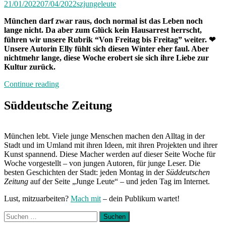
21/01/2022
07/04/2022
szjungeleute
München darf zwar raus, doch normal ist das Leben noch
lange nicht. Da aber zum Glück kein Hausarrest herrscht,
führen wir unsere Rubrik “Von Freitag bis Freitag” weiter. ❤
Unsere Autorin Elly fühlt sich diesen Winter eher faul. Aber
nichtmehr lange, diese Woche erobert sie sich ihre Liebe zur
Kultur zurück.
„Von
Continue reading
Freitag
bis
Süddeutsche Zeitung
Freitag
München:
Unterwegs
München lebt. Viele junge Menschen machen den Alltag in der
mit
Stadt und im Umland mit ihren Ideen, mit ihren Projekten und ihrer
Elly“
Kunst spannend. Diese Macher werden auf dieser Seite Woche für
Woche vorgestellt – von jungen Autoren, für junge Leser. Die
besten Geschichten der Stadt: jeden Montag in der
Süddeutschen
Zeitung
auf der Seite „Junge Leute“ – und jeden Tag im Internet.
Lust, mitzuarbeiten?
Mach mit
– dein Publikum wartet!
Suchen
nach: