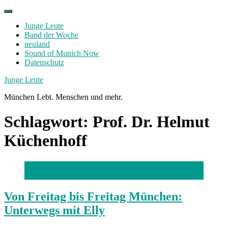
Skip
to
Junge Leute
content
Band der Woche
neuland
Sound of Munich Now
Datenschutz
Facebook
Twitter
Instagram
Junge Leute
München Lebt. Menschen und mehr.
Schlagwort:
Prof. Dr. Helmut
Küchenhoff
Foto: Sophia Döring
Von Freitag bis Freitag München:
Unterwegs mit Elly