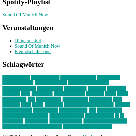
Spotify-Playlist
Sound Of Munich Now
Veranstaltungen
10 im quadrat
Sound Of Munich Now
Freundschaftsbänd
Schlagwörter
10 im Quadrat
Amelie Völker
Anastasia Trenkler
Ausstellung
bahnwärter thiel
Band der Woche
Bei Krause zu Hause
Beziehungsweise
ein abend mit
farbenladen
feierwerk
fotografie
Hip-Hop
indie
junge leute
junges münchen
Kolumne
kunst
Liebe
Lisi Wasmer
lmu
lost weekend
Louis Seibert
Max Fluder
mein
münchen
milla
musik
München
Münchens junge Kreative
neuland
ornella cosenza
Partnerschaft
Philipp Kreiter
pop
Rita Argauer
Sound Of Munich Now
Stefanie Witterauf
susanne krause
sz
sz
junge leute
szjungeleute
theresa parstorfer
Von Freitag bis Freitag
von freitag bis freitag münchen
Zeichen der Freundschaft