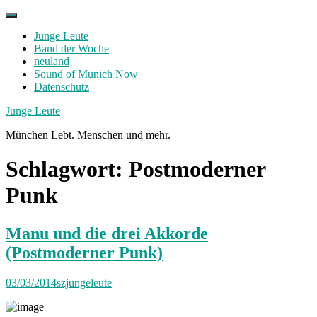
Skip
to
Junge Leute
content
Band der Woche
neuland
Sound of Munich Now
Datenschutz
Facebook
Twitter
Instagram
Junge Leute
München Lebt. Menschen und mehr.
Schlagwort:
Postmoderner
Punk
Manu und die drei Akkorde
(Postmoderner Punk)
03/03/2014
szjungeleute