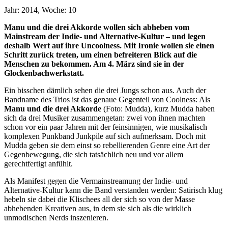
Jahr: 2014, Woche: 10
Manu und die drei Akkorde wollen sich abheben vom
Mainstream der Indie- und Alternative-Kultur – und legen
deshalb Wert auf ihre Uncoolness. Mit Ironie wollen sie einen
Schritt zurück treten, um einen befreiteren Blick auf die
Menschen zu bekommen. Am 4. März sind sie in der
Glockenbachwerkstatt.
Ein bisschen dämlich sehen die drei Jungs schon aus. Auch der
Bandname des Trios ist das genaue Gegenteil von Coolness: Als
Manu und die drei Akkorde
(Foto: Mudda), kurz Mudda haben
sich da drei Musiker zusammengetan: zwei von ihnen machten
schon vor ein paar Jahren mit der feinsinnigen, wie musikalisch
komplexen Punkband Junkpile auf sich aufmerksam. Doch mit
Mudda geben sie dem einst so rebellierenden Genre eine Art der
Gegenbewegung, die sich tatsächlich neu und vor allem
gerechtfertigt anfühlt.
Als Manifest gegen die Vermainstreamung der Indie- und
Alternative-Kultur kann die Band verstanden werden: Satirisch klug
hebeln sie dabei die Klischees all der sich so von der Masse
abhebenden Kreativen aus, in dem sie sich als die wirklich
unmodischen Nerds inszenieren.