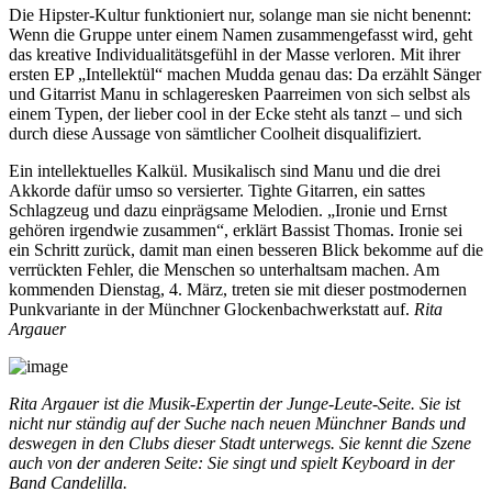
Die Hipster-Kultur funktioniert nur, solange man sie nicht benennt:
Wenn die Gruppe unter einem Namen zusammengefasst wird, geht
das kreative Individualitätsgefühl in der Masse verloren. Mit ihrer
ersten EP „Intellektül“ machen Mudda genau das: Da erzählt Sänger
und Gitarrist Manu in schlageresken Paarreimen von sich selbst als
einem Typen, der lieber cool in der Ecke steht als tanzt – und sich
durch diese Aussage von sämtlicher Coolheit disqualifiziert.
Ein intellektuelles Kalkül. Musikalisch sind Manu und die drei
Akkorde dafür umso so versierter. Tighte Gitarren, ein sattes
Schlagzeug und dazu einprägsame Melodien. „Ironie und Ernst
gehören irgendwie zusammen“, erklärt Bassist Thomas. Ironie sei
ein Schritt zurück, damit man einen besseren Blick bekomme auf die
verrückten Fehler, die Menschen so unterhaltsam machen. Am
kommenden Dienstag, 4. März, treten sie mit dieser postmodernen
Punkvariante in der Münchner Glockenbachwerkstatt auf.
Rita
Argauer
Rita Argauer ist die Musik-Expertin der Junge-Leute-Seite. Sie ist
nicht nur ständig auf der Suche nach neuen Münchner Bands und
deswegen in den Clubs dieser Stadt unterwegs. Sie kennt die Szene
auch von der anderen Seite: Sie singt und spielt Keyboard in der
Band Candelilla.