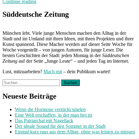
„München
Continue reading
hat
Hausarrest:
Süddeutsche Zeitung
Zuhause
und
unterwegs
München lebt. Viele junge Menschen machen den Alltag in der
mit
Stadt und im Umland mit ihren Ideen, mit ihren Projekten und ihrer
Sabrina“
Kunst spannend. Diese Macher werden auf dieser Seite Woche für
Woche vorgestellt – von jungen Autoren, für junge Leser. Die
besten Geschichten der Stadt: jeden Montag in der
Süddeutschen
Zeitung
auf der Seite „Junge Leute“ – und jeden Tag im Internet.
Lust, mitzuarbeiten?
Mach mit
– dein Publikum wartet!
Suchen
nach:
Neueste Beiträge
Wenn die Hormone verrückt spielen
Eine Welt erschaffen, in der man frei ist
Das Patriarchat mit Nagellack
Der ideale Sound für den Sommer in der Stadt
Einmal kurz raus aus dem Alltag, ohne was leisten zu müssen