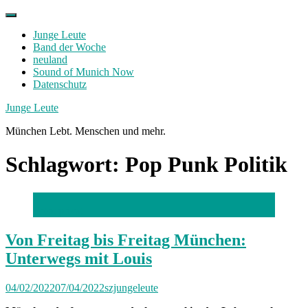
Skip
to
Junge Leute
content
Band der Woche
neuland
Sound of Munich Now
Datenschutz
Facebook
Twitter
Instagram
Junge Leute
München Lebt. Menschen und mehr.
Schlagwort:
Pop Punk Politik
Foto: privat
Von Freitag bis Freitag München:
Unterwegs mit Louis
04/02/2022
07/04/2022
szjungeleute