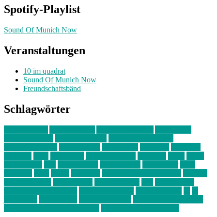
Spotify-Playlist
Sound Of Munich Now
Veranstaltungen
10 im quadrat
Sound Of Munich Now
Freundschaftsbänd
Schlagwörter
10 im Quadrat
Amelie Völker
Anastasia Trenkler
Ausstellung
bahnwärter thiel
Band der Woche
Bei Krause zu Hause
Beziehungsweise
ein abend mit
farbenladen
feierwerk
fotografie
Hip-Hop
indie
junge leute
junges münchen
Kolumne
kunst
Liebe
Lisi Wasmer
lmu
lost weekend
Louis Seibert
Max Fluder
mein
münchen
milla
musik
München
Münchens junge Kreative
neuland
ornella cosenza
Partnerschaft
Philipp Kreiter
pop
Rita Argauer
Sound Of Munich Now
Stefanie Witterauf
susanne krause
sz
sz
junge leute
szjungeleute
theresa parstorfer
Von Freitag bis Freitag
von freitag bis freitag münchen
Zeichen der Freundschaft