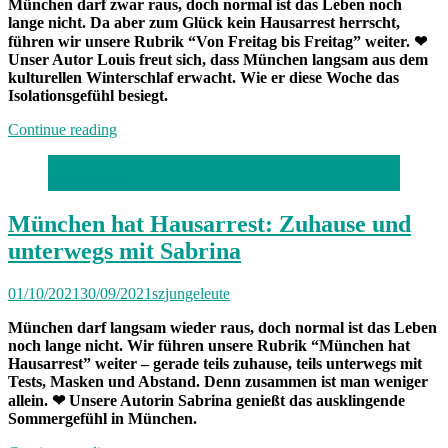
München darf zwar raus, doch normal ist das Leben noch
lange nicht. Da aber zum Glück kein Hausarrest herrscht,
führen wir unsere Rubrik “Von Freitag bis Freitag” weiter. ❤
Unser Autor Louis freut sich, dass München langsam aus dem
kulturellen Winterschlaf erwacht. Wie er diese Woche das
Isolationsgefühl besiegt.
„Von
Continue reading
Freitag
bis
Foto: privat
Freitag
München:
Unterwegs
München hat Hausarrest: Zuhause und
mit
unterwegs mit Sabrina
Louis“
01/10/2021
30/09/2021
szjungeleute
München darf langsam wieder raus, doch normal ist das Leben
noch lange nicht. Wir führen unsere Rubrik “München hat
Hausarrest” weiter – gerade teils zuhause, teils unterwegs mit
Tests, Masken und Abstand. Denn zusammen ist man weniger
allein. ❤ Unsere Autorin Sabrina genießt das ausklingende
Sommergefühl in München.