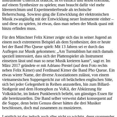
Instrumente Unterricht braucht, ist es einfach und selbst erlernbar,
auf einem Synthesizer zu spielen; man braucht dafür viel mehr
Ideenreichtum und Experimentierfreude als technische
Beherrschung. Sowieso ging die Entwicklung der elektronischen
Musik zwangläufig mit der Entwicklung neuer Instrumente einher –
und diese zu spielen, ist etwas, dass man neben der Musik quasi mit
hinzu erfinden muss.
Für den Münchner Felix Kirner zeigte sich das in seiner Jugend an
einem noch extremeren Beispiel als dem Synthesizer, den er heute
bei der Band Pho Queue spielt: Mit 13 Jahren sei er durch das
Auflegen zur Musik gekommen: „Am Turntablism hat mich damals
speziell interessiert, dass sich der Plattenspieler als Instrument
einsetzen lässt und man so neue Musik kreieren kann“, sagt er. Im
März 2017 gründete er mit Adriano Prestel (auf dem Foto rechts
neben Felix Kirner) und Ferdinand Kirner die Band Pho Queue. Ein
etwas wirrer Name, der diverse Assoziationen zulässt, von einem
vietnamesischen Suppengericht zur oft belächelten englischen Sitte,
sich bei jeder Gelegenheit in Reihen anzustellen, hin zum Billard-
Stoßgerät und dem Homophon zu VoKü, der Abkürzung für
Volksküche, im linken Punkbereich beliebt, um günstiges Essen für
alle bereitzustellen. Die Band selber verweist dabei konsequent auf
die Suppe, denn beim Genuss dieser hätten die drei Musiker
beschlossen, doch mal zusammen zu musizieren.
Letztlich ist das jedoch auch alles nicht so wichtig, denn spannender