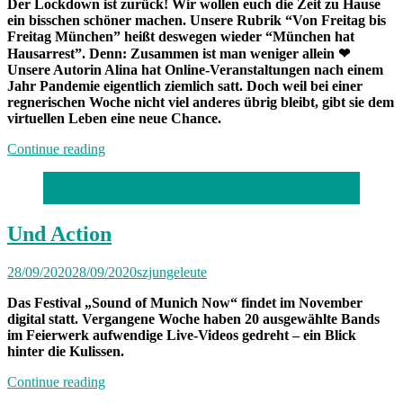
Der Lockdown ist zurück! Wir wollen euch die Zeit zu Hause
ein bisschen schöner machen. Unsere Rubrik “Von Freitag bis
Freitag München” heißt deswegen wieder “München hat
Hausarrest”. Denn: Zusammen ist man weniger allein
❤
Unsere Autorin Alina hat Online-Veranstaltungen nach einem
Jahr Pandemie eigentlich ziemlich satt. Doch weil bei einer
regnerischen Woche nicht viel anderes übrig bleibt, gibt sie dem
virtuellen Leben eine neue Chance.
„München
Continue reading
hat
Hausarrest:
Foto: Gino Dambrowski
Zuhause
mit
Alina“
Und Action
28/09/2020
28/09/2020
szjungeleute
Das Festival „Sound of Munich Now“ findet im November
digital statt. Vergangene Woche haben 20 ausgewählte Bands
im Feierwerk aufwendige Live-Videos gedreht – ein Blick
hinter die Kulissen.
„Und
Continue reading
Action“