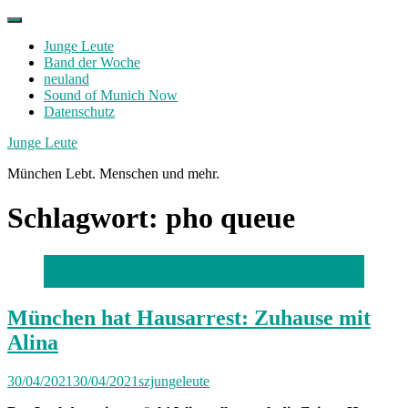
Skip
to
Junge Leute
content
Band der Woche
neuland
Sound of Munich Now
Datenschutz
Facebook
Twitter
Instagram
Junge Leute
München Lebt. Menschen und mehr.
Schlagwort:
pho queue
Foto: privat
München hat Hausarrest: Zuhause mit
Alina
30/04/2021
30/04/2021
szjungeleute