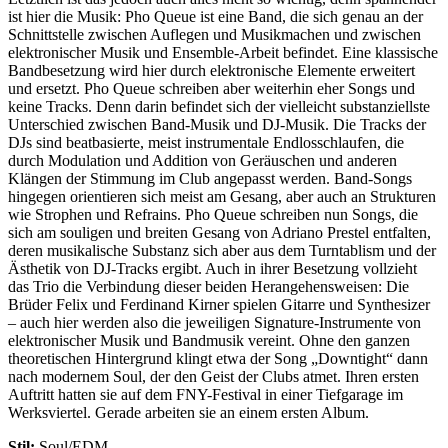
ist hier die Musik: Pho Queue ist eine Band, die sich genau an der
Schnittstelle zwischen Auflegen und Musikmachen und zwischen
elektronischer Musik und Ensemble-Arbeit befindet. Eine klassische
Bandbesetzung wird hier durch elektronische Elemente erweitert
und ersetzt. Pho Queue schreiben aber weiterhin eher Songs und
keine Tracks. Denn darin befindet sich der vielleicht substanziellste
Unterschied zwischen Band-Musik und DJ-Musik. Die Tracks der
DJs sind beatbasierte, meist instrumentale Endlosschlaufen, die
durch Modulation und Addition von Geräuschen und anderen
Klängen der Stimmung im Club angepasst werden. Band-Songs
hingegen orientieren sich meist am Gesang, aber auch an Strukturen
wie Strophen und Refrains. Pho Queue schreiben nun Songs, die
sich am souligen und breiten Gesang von Adriano Prestel entfalten,
deren musikalische Substanz sich aber aus dem Turntablism und der
Ästhetik von DJ-Tracks ergibt. Auch in ihrer Besetzung vollzieht
das Trio die Verbindung dieser beiden Herangehensweisen: Die
Brüder Felix und Ferdinand Kirner spielen Gitarre und Synthesizer
– auch hier werden also die jeweiligen Signature-Instrumente von
elektronischer Musik und Bandmusik vereint. Ohne den ganzen
theoretischen Hintergrund klingt etwa der Song „Downtight“ dann
nach modernem Soul, der den Geist der Clubs atmet. Ihren ersten
Auftritt hatten sie auf dem FNY-Festival in einer Tiefgarage im
Werksviertel. Gerade arbeiten sie an einem ersten Album.
Stil:
Soul/EDM