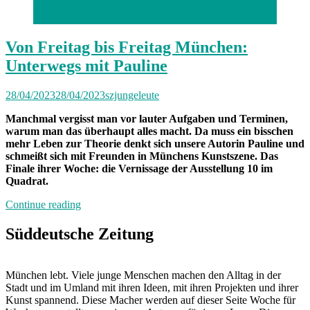
Foto: Pauline Metz
Von Freitag bis Freitag München:
Unterwegs mit Pauline
28/04/2023
28/04/2023
szjungeleute
Manchmal vergisst man vor lauter Aufgaben und Terminen,
warum man das überhaupt alles macht. Da muss ein bisschen
mehr Leben zur Theorie denkt sich unsere Autorin Pauline und
schmeißt sich mit Freunden in Münchens Kunstszene. Das
Finale ihrer Woche: die Vernissage der Ausstellung 10 im
Quadrat.
„Von
Continue reading
Freitag
bis
Süddeutsche Zeitung
Freitag
München:
Unterwegs
München lebt. Viele junge Menschen machen den Alltag in der
mit
Stadt und im Umland mit ihren Ideen, mit ihren Projekten und ihrer
Pauline“
Kunst spannend. Diese Macher werden auf dieser Seite Woche für