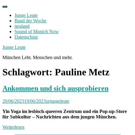
Skip
to
Junge Leute
content
Band der Woche
neuland
Sound of Munich Now
Datenschutz
Facebook
Twitter
Instagram
Junge Leute
München Lebt. Menschen und mehr.
Schlagwort:
Pauline Metz
Ankommen und sich ausprobieren
20/06/2023
19/06/2023
szjungeleute
Yin Yoga im lesbisch-queeren Zentrum und ein Pop-up-Store
für Subkultur – Nachrichten aus dem jungen München.
Weiterlesen