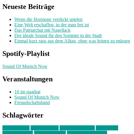
Neueste Beiträge
Wenn die Hormone verrückt spielen
Eine Welt erschaffen, in der man frei ist
Das Patriarchat mit Nagellack
Der ideale Sound für den Sommer in der Stadt
Einmal kurz raus aus dem Alltag, ohne was leisten zu müssen
Spotify-Playlist
Sound Of Munich Now
Veranstaltungen
10 im quadrat
Sound Of Munich Now
Freundschaftsbänd
Schlagwörter
10 im Quadrat
Amelie Völker
Anastasia Trenkler
Ausstellung
bahnwärter thiel
Band der Woche
Bei Krause zu Hause