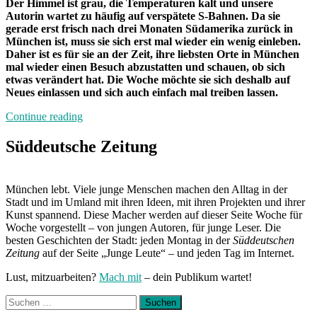
Der Himmel ist grau, die Temperaturen kalt und unsere
Autorin wartet zu häufig auf verspätete S-Bahnen. Da sie
gerade erst frisch nach drei Monaten Südamerika zurück in
München ist, muss sie sich erst mal wieder ein wenig einleben.
Daher ist es für sie an der Zeit, ihre liebsten Orte in München
mal wieder einen Besuch abzustatten und schauen, ob sich
etwas verändert hat. Die Woche möchte sie sich deshalb auf
Neues einlassen und sich auch einfach mal treiben lassen.
„Von
Continue reading
Freitag
bis
Süddeutsche Zeitung
Freitag
München:
Unterwegs
München lebt. Viele junge Menschen machen den Alltag in der
mit
Stadt und im Umland mit ihren Ideen, mit ihren Projekten und ihrer
Marla“
Kunst spannend. Diese Macher werden auf dieser Seite Woche für
Woche vorgestellt – von jungen Autoren, für junge Leser. Die
besten Geschichten der Stadt: jeden Montag in der
Süddeutschen
Zeitung
auf der Seite „Junge Leute“ – und jeden Tag im Internet.
Lust, mitzuarbeiten?
Mach mit
– dein Publikum wartet!
Suchen
nach: