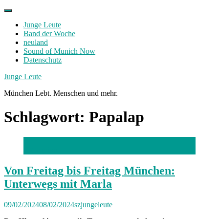
Skip
to
Junge Leute
content
Band der Woche
neuland
Sound of Munich Now
Datenschutz
Facebook
Twitter
Instagram
Junge Leute
München Lebt. Menschen und mehr.
Schlagwort:
Papalap
Foto: privat
Von Freitag bis Freitag München:
Unterwegs mit Marla
09/02/2024
08/02/2024
szjungeleute