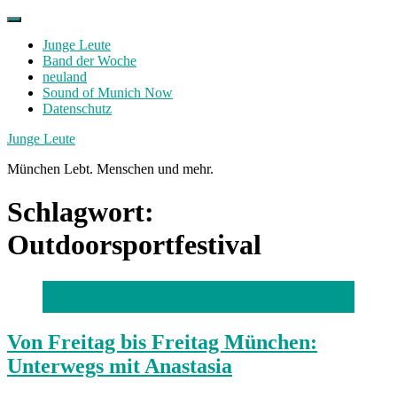
Skip
to
Junge Leute
content
Band der Woche
neuland
Sound of Munich Now
Datenschutz
Facebook
Twitter
Instagram
Junge Leute
München Lebt. Menschen und mehr.
Schlagwort:
Outdoorsportfestival
Foto: privat
Von Freitag bis Freitag München:
Unterwegs mit Anastasia