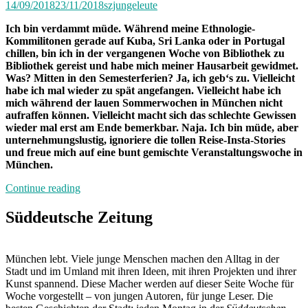
14/09/2018
23/11/2018
szjungeleute
Ich bin verdammt müde. Während meine Ethnologie-
Kommilitonen gerade auf Kuba, Sri Lanka oder in Portugal
chillen, bin ich in der vergangenen Woche von Bibliothek zu
Bibliothek gereist und habe mich meiner Hausarbeit gewidmet.
Was? Mitten in den Semesterferien? Ja, ich geb‘s zu. Vielleicht
habe ich mal wieder zu spät angefangen. Vielleicht habe ich
mich während der lauen Sommerwochen in München nicht
aufraffen können. Vielleicht macht sich das schlechte Gewissen
wieder mal erst am Ende bemerkbar. Naja. Ich bin müde, aber
unternehmungslustig, ignoriere die tollen Reise-Insta-Stories
und freue mich auf eine bunt gemischte Veranstaltungswoche in
München.
„Von
Continue reading
Freitag
bis
Süddeutsche Zeitung
Freitag
München:
Unterwegs
München lebt. Viele junge Menschen machen den Alltag in der
mit
Stadt und im Umland mit ihren Ideen, mit ihren Projekten und ihrer
Anastasia“
Kunst spannend. Diese Macher werden auf dieser Seite Woche für
Woche vorgestellt – von jungen Autoren, für junge Leser. Die