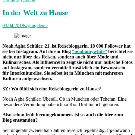
Henny
Herz
In der Welt zu Hause
&
Band
03/04/2018
szjungeleute
live“
Noah Agha Schüler, 21, ist Reisebloggerin. 18 000 Follower hat
sie bei Instagram. Auf ihrem Blog
“noahamywhite”
berichtet sie
nicht nur über das Reisen, sondern auch über Mode und
Kulinarisches. Als Influencerin zeigt sie nicht nur hübsche Fotos
auf Instagram, sondern vermittelt zusätzlich ein Bewusstsein
für Interkulturelles. Sie selbst ist in München mit mehreren
Kulturen aufgewachsen.
SZ: Wo fühlt sich eine Reisebloggerin z
u Hause?
Noah Agha Schüler: Überall. Ob in München oder Teheran. Eine
besondere Verbindung habe ich zu Rio. Dort bin ich geboren.
Also schon früh herumgekommen. Ist so auch die Idee
zu
m
Blog entstanden?
Seit ungefähr zweieinhalb Jahren reise ich regelmäßig. Irgendwann