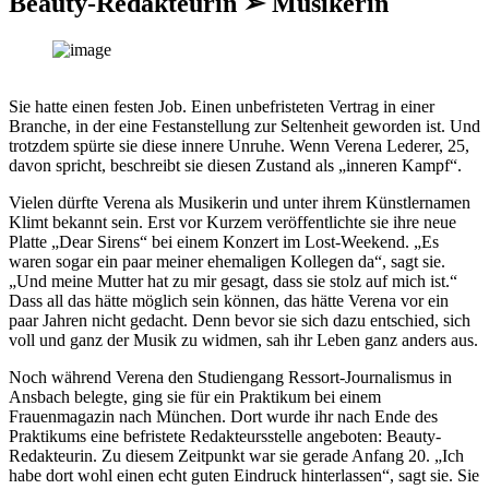
Beauty-Redakteurin ➢ Musikerin
Sie hatte einen festen Job. Einen unbefristeten Vertrag in einer
Branche, in der eine Festanstellung zur Seltenheit geworden ist. Und
trotzdem spürte sie diese innere Unruhe. Wenn Verena Lederer, 25,
davon spricht, beschreibt sie diesen Zustand als „inneren Kampf“.
Vielen dürfte Verena als Musikerin und unter ihrem Künstlernamen
Klimt bekannt sein. Erst vor Kurzem veröffentlichte sie ihre neue
Platte „Dear Sirens“ bei einem Konzert im Lost-Weekend. „Es
waren sogar ein paar meiner ehemaligen Kollegen da“, sagt sie.
„Und meine Mutter hat zu mir gesagt, dass sie stolz auf mich ist.“
Dass all das hätte möglich sein können, das hätte Verena vor ein
paar Jahren nicht gedacht. Denn bevor sie sich dazu entschied, sich
voll und ganz der Musik zu widmen, sah ihr Leben ganz anders aus.
Noch während Verena den Studiengang Ressort-Journalismus in
Ansbach belegte, ging sie für ein Praktikum bei einem
Frauenmagazin nach München. Dort wurde ihr nach Ende des
Praktikums eine befristete Redakteursstelle angeboten: Beauty-
Redakteurin. Zu diesem Zeitpunkt war sie gerade Anfang 20. „Ich
habe dort wohl einen echt guten Eindruck hinterlassen“, sagt sie. Sie