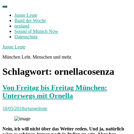
Skip
to
Junge Leute
content
Band der Woche
neuland
Sound of Munich Now
Datenschutz
Facebook
Twitter
Instagram
Junge Leute
München Lebt. Menschen und mehr.
Schlagwort:
ornellacosenza
Von Freitag bis Freitag München:
Unterwegs mit Ornella
18/05/2018
szjungeleute
Nein, ich will nicht über das Wetter reden. Und ja, natürlich