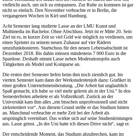
vielleicht auch, um sich zu entspannen. Zur Ruhe zu kommen ist gar
nicht so einfach. Den November verbrachte er in Berlin, die
vergangenen Wochen in Kiel und Hamburg.
Acht Semester lang studierte Lasse an der LMU Kunst und
Multimedia im Bachelor. Ohne Abschluss. Jetzt ist er Mitte 20. Sein
Ziel ist es, in kurzer Zeit so viel Geld wie möglich zu verdienen, um
einen Sprinter zu seinem neuen Zuhause auf vier Rädern
umzufunktionieren. Startschuss für den neuen Lebensabschnitt ist
Dezember 2018. Bis dahin müssen mindestens 7 000 Euro in die
Spardose. Deshalb nimmt Lasse neben Moderationsjobs auch
Tätigkeiten als Model und Komparse an.
Die ersten drei Semester liefen beim ihm noch ziemlich gut. Im
vierten Semester kam dann der Werkstudentenjob dazu: Grafiker in
einer großen Unternehmensberatung. „Die Arbeit hat unglaublich
Spaß gemacht, ich habe so viel mehr gelernt als in der Uni.“ In den
Semesterferien arbeitete er als Vollzeitkraft. Zurück an der
Universität kam ihm alles „ein bisschen unprofessionell und nicht
zielorientiert vor“. Aus diesem Grund stellte er das Studium hinten
an. Manchmal verbrachte er mehr Zeit bei der Arbeit als
ursprünglich vereinbart. Das wirkte sich auf seine Studienleistungen
aus. Lasse grinst. „In der Uni hatte ich diesen Drive nicht“, sagt er.
Der entscheidende Moment, das Studium abzubrechen, kam im