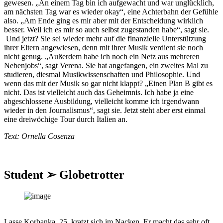
gewesen. „An einem Tag bin ich aufgewacht und war unglücklich,
am nächsten Tag war es wieder okay“, eine Achterbahn der Gefühle
also. „Am Ende ging es mir aber mit der Entscheidung wirklich
besser. Weil ich es mir so auch selbst zugestanden habe“, sagt sie.
Und jetzt? Sie sei wieder mehr auf die finanzielle Unterstützung
ihrer Eltern angewiesen, denn mit ihrer Musik verdient sie noch
nicht genug. „Außerdem habe ich noch ein Netz aus mehreren
Nebenjobs“, sagt Verena. Sie hat angefangen, ein zweites Mal zu
studieren, diesmal Musikwissenschaften und Philosophie. Und
wenn das mit der Musik so gar nicht klappt? „Einen Plan B gibt es
nicht. Das ist vielleicht auch das Geheimnis. Ich habe ja eine
abgeschlossene Ausbildung, vielleicht komme ich irgendwann
wieder in den Journalismus“, sagt sie. Jetzt steht aber erst einmal
eine dreiwöchige Tour durch Italien an.
Text: Ornella Cosenza
Student ➢ Globetrotter
Lasse Korbanka, 25, kratzt sich im Nacken. Er macht das sehr oft,