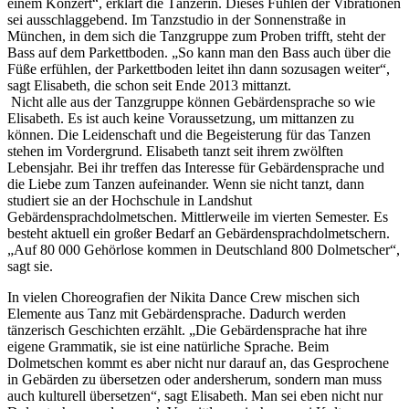
einem Konzert“, erklärt die Tänzerin. Dieses Fühlen der Vibrationen
sei ausschlaggebend. Im Tanzstudio in der Sonnenstraße in
München, in dem sich die Tanzgruppe zum Proben trifft, steht der
Bass auf dem Parkettboden. „So kann man den Bass auch über die
Füße erfühlen, der Parkettboden leitet ihn dann sozusagen weiter“,
sagt Elisabeth, die schon seit Ende 2013 mittanzt.
Nicht alle aus der Tanzgruppe können Gebärdensprache so wie
Elisabeth. Es ist auch keine Voraussetzung, um mittanzen zu
können. Die Leidenschaft und die Begeisterung für das Tanzen
stehen im Vordergrund. Elisabeth tanzt seit ihrem zwölften
Lebensjahr. Bei ihr treffen das Interesse für Gebärdensprache und
die Liebe zum Tanzen aufeinander. Wenn sie nicht tanzt, dann
studiert sie an der Hochschule in Landshut
Gebärdensprachdolmetschen. Mittlerweile im vierten Semester. Es
besteht aktuell ein großer Bedarf an Gebärdensprachdolmetschern.
„Auf 80 000 Gehörlose kommen in Deutschland 800 Dolmetscher“,
sagt sie.
In vielen Choreografien der Nikita Dance Crew mischen sich
Elemente aus Tanz mit Gebärdensprache. Dadurch werden
tänzerisch Geschichten erzählt. „Die Gebärdensprache hat ihre
eigene Grammatik, sie ist eine natürliche Sprache. Beim
Dolmetschen kommt es aber nicht nur darauf an, das Gesprochene
in Gebärden zu übersetzen oder andersherum, sondern man muss
auch kulturell übersetzen“, sagt Elisabeth. Man sei eben nicht nur