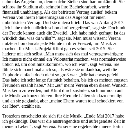
nahm das Angebot an, denn solche Stellen sind hart umkämpft. Sie
schloss ihr Studium ab, schriebt ihre Bachelorarbeit, wurde
finanziell unabhängig. Als der befristete Vertrag auslief, bekam
Verena von ihrem Frauenmagazin das Angebot für einen
unbefristeten Vertrag. Und sie unterschrieb. Das war Anfang 2017.
„Ich habe mich natürlich schon darüber gefreut“, sagt sie. Doch mit
der Freude kamen auch die Zweifel. „Ich habe mich gefragt: Ist das
wirklich das, was du willst?“, sagt sie. Man muss wissen: Verena
nutzte schon damals jede Minute in ihrer Freizeit, um Musik zu
machen. Ihr Musik-Projekt Klimt gab es schon seit 2015. Sie
haderte mit sich selbst „Man muss sich das mal vergegenwärtigen:
Ich musste nicht einmal ein Volontariat machen, was normalerweise
üblich ist, um dort hinzukommen, wo ich war“, sagt Verena. Sie
fühlte sich manchmal auch so, als wäre sie undankbar, weil die
Euphorie einfach doch nicht so groß war. „Mir hat etwas gefehlt.
Das habe ich sehr lange für mich behalten, bis ich es meinen engsten
Freunden erzählt habe.“ Mit „es“ meint Verena eben diesen Wunsch,
Musikerin zu werden, mit Klimt durchzustarten, sich nur noch auf
die Musik zu konzentrieren. Ihre Freunde hätten sie dazu ermutigt
und an sie geglaubt, aber „meine Eltern waren total schockiert von
der Idee“, erzählt sie.
Trotzdem entscheidet sie sich für die Musik. „Ende Mai 2017 habe
ich gekündigt. Das war die anstrengendste und aufregendste Zeit in
meinem Leben“, sagt Verena. Es sei eine regelrechte innere Tortur