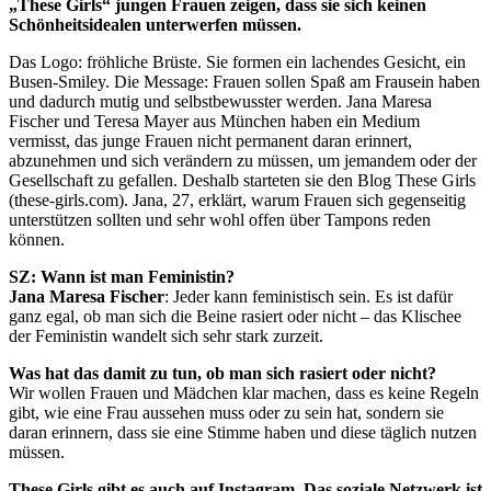
„These Girls“ jungen Frauen zeigen, dass sie sich keinen
Schönheitsidealen unterwerfen müssen.
Das Logo: fröhliche Brüste. Sie formen ein lachendes Gesicht, ein
Busen-Smiley. Die Message: Frauen sollen Spaß am Frausein haben
und dadurch mutig und selbstbewusster werden. Jana Maresa
Fischer und Teresa Mayer aus München haben ein Medium
vermisst, das junge Frauen nicht permanent daran erinnert,
abzunehmen und sich verändern zu müssen, um jemandem oder der
Gesellschaft zu gefallen. Deshalb starteten sie den Blog These Girls
(these-girls.com). Jana, 27, erklärt, warum Frauen sich gegenseitig
unterstützen sollten und sehr wohl offen über Tampons reden
können.
SZ: Wann ist man Feministin?
Jana Maresa Fischer
: Jeder kann feministisch sein. Es ist dafür
ganz egal, ob man sich die Beine rasiert oder nicht – das Klischee
der Feministin wandelt sich sehr stark zurzeit.
Was hat das damit zu tun, ob man sich rasiert oder nicht?
Wir wollen Frauen und Mädchen klar machen, dass es keine Regeln
gibt, wie eine Frau aussehen muss oder zu sein hat, sondern sie
daran erinnern, dass sie eine Stimme haben und diese täglich nutzen
müssen.
These Girls gibt es auch auf Instagram. Das soziale Netzwerk ist