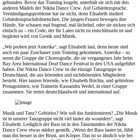
gebunden. Bevor das Training losgeht, unterhält sie sich mit den
anderen Mädels der Nikita Dance Crew. Auf Gebärdensprache.
Verständigungsprobleme hat sie nicht, denn Elisabeth studiert
Gebärdensprachdolmetschen. Die jungen Frauen bewegen ihre
Hände. Sie schauen mal fragend, mal lächelnd, oder sie nicken sich
einfach zu – ein Code, der für Laien nicht zu entschlüsseln ist und
begleitet wird von Gestik und Mimik.
„Wir proben jetzt Amerika“, sagt Elisabeth laut, denn heute sind
auch ein paar Zuschauer zum Training gekommen. Amerika – so
nennt die Gruppe die Choreografie, die sie vergangenes Jahr beim
Bay Area International Deaf Dance Festival in den USA aufgeführt
haben. Die Nikita Dance Crew ist die einzige Tanzgruppe in
Deutschland, die aus hörenden und nichthörenden Mitgliedern
besteht. Hier tanzen hörende, wie Elisabeth Brichta, und gehörlose
Protagonisten, wie Trainerin Kassandra Wedel, in einer Gruppe
zusammen. Sie treten deutschlandweit und international auf.
Musik und Tanz? Gehörlos? Wie soll das funktionieren? „Die Musik
ist in unserer Tanzgruppe nicht viel lauter als woanders“, sagt
Elisabeth. Lediglich der Bass ist in den Tanzstunden der Nikita
Dance Crew etwas stärker gestellt. „Wenn der Bass lauter ist, fühlt
man ihn besser in der Brust, am Körper. Das ist so ähnlich wie bei