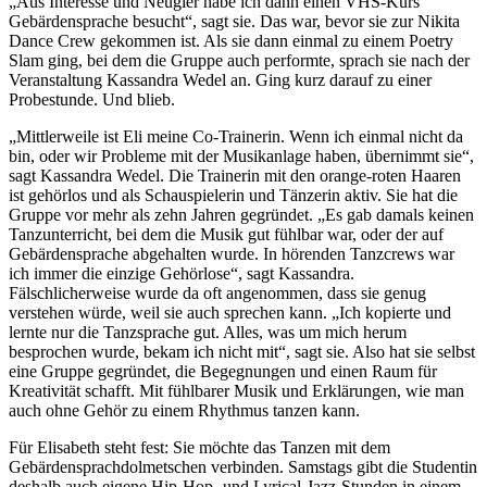
„Aus Interesse und Neugier habe ich dann einen VHS-Kurs
Gebärdensprache besucht“, sagt sie. Das war, bevor sie zur Nikita
Dance Crew gekommen ist. Als sie dann einmal zu einem Poetry
Slam ging, bei dem die Gruppe auch performte, sprach sie nach der
Veranstaltung Kassandra Wedel an. Ging kurz darauf zu einer
Probestunde. Und blieb.
„Mittlerweile ist Eli meine Co-Trainerin. Wenn ich einmal nicht da
bin, oder wir Probleme mit der Musikanlage haben, übernimmt sie“,
sagt Kassandra Wedel. Die Trainerin mit den orange-roten Haaren
ist gehörlos und als Schauspielerin und Tänzerin aktiv. Sie hat die
Gruppe vor mehr als zehn Jahren gegründet. „Es gab damals keinen
Tanzunterricht, bei dem die Musik gut fühlbar war, oder der auf
Gebärdensprache abgehalten wurde. In hörenden Tanzcrews war
ich immer die einzige Gehörlose“, sagt Kassandra.
Fälschlicherweise wurde da oft angenommen, dass sie genug
verstehen würde, weil sie auch sprechen kann. „Ich kopierte und
lernte nur die Tanzsprache gut. Alles, was um mich herum
besprochen wurde, bekam ich nicht mit“, sagt sie. Also hat sie selbst
eine Gruppe gegründet, die Begegnungen und einen Raum für
Kreativität schafft. Mit fühlbarer Musik und Erklärungen, wie man
auch ohne Gehör zu einem Rhythmus tanzen kann.
Für Elisabeth steht fest: Sie möchte das Tanzen mit dem
Gebärdensprachdolmetschen verbinden. Samstags gibt die Studentin
deshalb auch eigene Hip-Hop- und Lyrical-Jazz-Stunden in einem