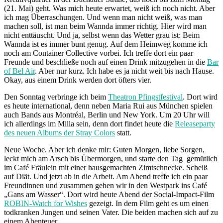
(21. Mai) geht. Was mich heute erwartet, weiß ich noch nicht. Aber
ich mag Überraschungen. Und wenn man nicht weiß, was man
machen soll, ist man beim Wannda immer richtig. Hier wird man
nicht enttäuscht. Und ja, selbst wenn das Wetter grau ist: Beim
Wannda ist es immer bunt genug. Auf dem Heimweg komme ich
noch am Container Collective vorbei. Ich treffe dort ein paar
Freunde und beschließe noch auf einen Drink mitzugehen in die
Bar
of Bel Air
. Aber nur kurz. Ich habe es ja nicht weit bis nach Hause.
Okay, aus einem Drink werden dort öfters vier.
Den Sonntag verbringe ich beim
Theatron Pfingstfestival
. Dort wird
es heute international, denn neben Maria Rui aus München spielen
auch Bands aus Montréal, Berlin und New York. Um 20 Uhr will
ich allerdings im Milla sein, denn dort findet heute die
Releaseparty
des neuen Albums der Stray Colors
statt.
Neue Woche. Aber ich denke mir: Guten Morgen, liebe Sorgen,
leckt mich am Arsch bis Übermorgen, und starte den Tag gemütlich
im Café Fräulein mit einer hausgemachten Zimtschnecke. Scheiß
auf Diät. Und jetzt ab in die Arbeit. Am Abend treffe ich ein paar
Freundinnen und zusammen gehen wir in den Westpark ins Café
„Gans am Wasser“. Dort wird heute Abend der Social-Impact-Film
ROBIN-Watch for Wishes
gezeigt. In dem Film geht es um einen
todkranken Jungen und seinen Vater. Die beiden machen sich auf zu
einem Abenteuer.