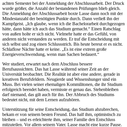
achten Semester bei der Anmeldung der Abschlussarbeit. Der Druck
wurde größer, die Anzahl der bestandenen Prüfungen blieb gleich.
Die Anmeldung der Abschlussarbeit boxte Lasse dann noch mit der
Mindestanzahl der benötigten Punkte durch. Dann verließ ihn der
Kampfgeist. „Ich glaube, wenn ich die Bachelorarbeit durchgezogen
hätte, dann hätte ich auch das Studium gemacht.“ Einen Ratschlag
von außen holte er sich nicht. Vielmehr hatte er das Gefühl, von
anderen nicht verstanden zu werden. Er traf die Entscheidung mit
sich selbst und zog einen Schlussstrich. Bis heute bereut er es nicht.
Schlaflose Nächte hatte er keine. „Es ist eine extrem große
Energieverschwendung, wenn man Sachen bedauert.“
Wer studiert, erwartet nach dem Abschluss bessere
Berufsaussichten. Das hat Lasse während seiner Zeit an der
Universität beobachtet. Die Realität ist aber eine andere, gerade in
kreativen Berufsfeldern. Neugierde und Wissenshunger sind ein
Muss. Bei vielen seiner ehemaligen Kommilitonen, die ihr Studium
erfolgreich beendet haben, vermisste er genau das. Stehenbleiben
darf niemand, das gilt auch für ihn. Der Abbruch des Studiums
bedeutet nicht, mit dem Lernen aufzuhören.
Unterstützung für seine Entscheidung, das Studium abzubrechen,
bekam er von seinem besten Freund. Das half ihm, optimistisch zu
bleiben – und es erleichterte ihm, seiner Familie den Entschluss
mitzuteilen. Vor allem seinem Vater. Lasse macht eine kurze Pause.