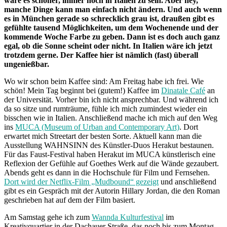
wäre es schöner, immer noch in Italien zu sein. Aber hey,
manche Dinge kann man einfach nicht ändern. Und auch wenn
es in München gerade so schrecklich grau ist, draußen gibt es
gefühlte tausend Möglichkeiten, um dem Wochenende und der
kommende Woche Farbe zu geben. Dann ist es doch auch ganz
egal, ob die Sonne scheint oder nicht. In Italien wäre ich jetzt
trotzdem gerne. Der Kaffee hier ist nämlich (fast) überall
ungenießbar.
Wo wir schon beim Kaffee sind: Am Freitag habe ich frei. Wie
schön! Mein Tag beginnt bei (gutem!) Kaffee im
Dinatale Café
an
der Universität. Vorher bin ich nicht ansprechbar. Und während ich
da so sitze und rumträume, fühle ich mich zumindest wieder ein
bisschen wie in Italien. Anschließend mache ich mich auf den Weg
ins
MUCA (Museum of Urban and Contemporary Art)
. Dort
erwartet mich Streetart der besten Sorte. Aktuell kann man die
Ausstellung WAHNSINN des Künstler-Duos Herakut bestaunen.
Für das Faust-Festival haben Herakut im MUCA künstlerisch eine
Reflexion der Gefühle auf Goethes Werk auf die Wände gezaubert.
Abends geht es dann in die Hochschule für Film und Fernsehen.
Dort wird der Netflix-Film „Mudbound“ gezeigt
und anschließend
gibt es ein Gespräch mit der Autorin Hillary Jordan, die den Roman
geschrieben hat auf dem der Film basiert.
Am Samstag gehe ich zum
Wannda Kulturfestival
im
Kreativquartier in der Dachauer Straße, das noch bis zum Montag