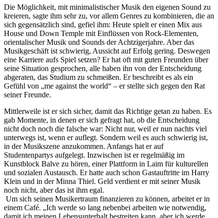
Die Möglichkeit, mit minimalistischer Musik den eigenen Sound zu
kreieren, sagte ihm sehr zu, vor allem Genres zu kombinieren, die an
sich gegensätzlich sind, gefiel ihm: Heute spielt er einen Mix aus
House und Down Temple mit Einflüssen von Rock-Elementen,
orientalischer Musik und Sounds der Achtzigerjahre. Aber das
Musikgeschäft ist schwierig, Aussicht auf Erfolg gering. Deswegen
eine Karriere aufs Spiel setzen? Er hat oft mit guten Freunden über
seine Situation gesprochen, alle haben ihn von der Entscheidung
abgeraten, das Studium zu schmeißen. Er beschreibt es als ein
Gefühl von „me against the world“ – er stellte sich gegen den Rat
seiner Freunde.
Mittlerweile ist er sich sicher, damit das Richtige getan zu haben. Es
gab Momente, in denen er sich gefragt hat, ob die Entscheidung
nicht doch noch die falsche war: Nicht nur, weil er nun nachts viel
unterwegs ist, wenn er auflegt. Sondern weil es auch schwierig ist,
in der Musikszene anzukommen. Anfangs hat er auf
Studentenpartys aufgelegt. Inzwischen ist er regelmäßig im
Kunstblock Balve zu hören, einer Plattform in Laim für kulturellen
und sozialen Austausch. Er hatte auch schon Gastauftritte im Harry
Klein und in der Minna Thiel. Geld verdient er mit seiner Musik
noch nicht, aber das ist ihm egal.
Um sich seinen Musikertraum finanzieren zu können, arbeitet er in
einem Café. „Ich werde so lang nebenbei arbeiten wie notwendig,
damit ich meinen Lebensunterhalt bestreiten kann, aber ich werde