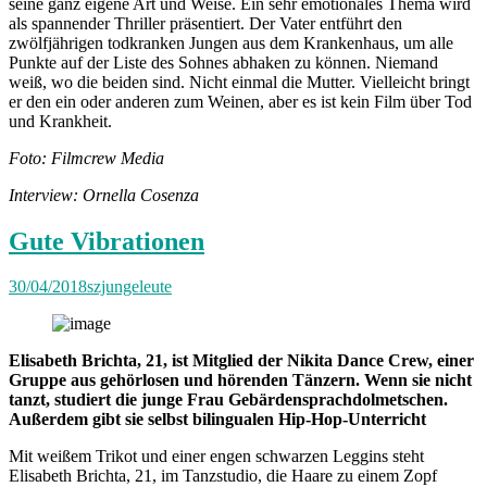
seine ganz eigene Art und Weise. Ein sehr emotionales Thema wird
als spannender Thriller präsentiert. Der Vater entführt den
zwölfjährigen todkranken Jungen aus dem Krankenhaus, um alle
Punkte auf der Liste des Sohnes abhaken zu können. Niemand
weiß, wo die beiden sind. Nicht einmal die Mutter. Vielleicht bringt
er den ein oder anderen zum Weinen, aber es ist kein Film über Tod
und Krankheit.
Foto: Filmcrew Media
Interview: Ornella Cosenza
Gute Vibrationen
30/04/2018
szjungeleute
Elisabeth Brichta, 21, ist Mitglied der Nikita Dance Crew, einer
Gruppe aus gehörlosen und hörenden Tänzern. Wenn sie nicht
tanzt, studiert die junge Frau Gebärdensprachdolmetschen.
Außerdem gibt sie selbst bilingualen Hip-Hop-Unterricht
Mit weißem Trikot und einer engen schwarzen Leggins steht
Elisabeth Brichta, 21, im Tanzstudio, die Haare zu einem Zopf