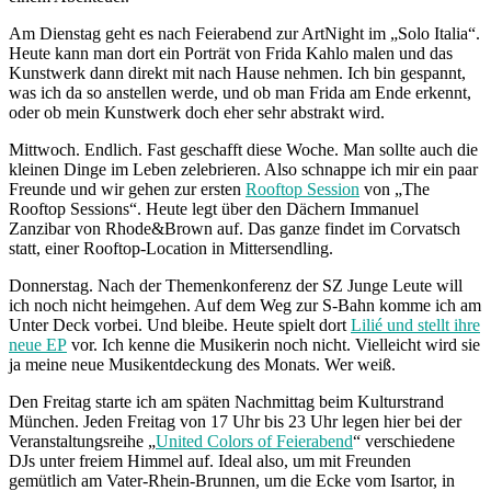
Am Dienstag geht es nach Feierabend zur ArtNight im „Solo Italia“.
Heute kann man dort ein Porträt von Frida Kahlo malen und das
Kunstwerk dann direkt mit nach Hause nehmen. Ich bin gespannt,
was ich da so anstellen werde, und ob man Frida am Ende erkennt,
oder ob mein Kunstwerk doch eher sehr abstrakt wird.
Mittwoch. Endlich. Fast geschafft diese Woche. Man sollte auch die
kleinen Dinge im Leben zelebrieren. Also schnappe ich mir ein paar
Freunde und wir gehen zur ersten
Rooftop Session
von „The
Rooftop Sessions“. Heute legt über den Dächern Immanuel
Zanzibar von Rhode&Brown auf. Das ganze findet im Corvatsch
statt, einer Rooftop-Location in Mittersendling.
Donnerstag. Nach der Themenkonferenz der SZ Junge Leute will
ich noch nicht heimgehen. Auf dem Weg zur S-Bahn komme ich am
Unter Deck vorbei. Und bleibe. Heute spielt dort
Lilié und stellt ihre
neue EP
vor. Ich kenne die Musikerin noch nicht. Vielleicht wird sie
ja meine neue Musikentdeckung des Monats. Wer weiß.
Den Freitag starte ich am späten Nachmittag beim Kulturstrand
München. Jeden Freitag von 17 Uhr bis 23 Uhr legen hier bei der
Veranstaltungsreihe „
United Colors of Feierabend
“ verschiedene
DJs unter freiem Himmel auf. Ideal also, um mit Freunden
gemütlich am Vater-Rhein-Brunnen, um die Ecke vom Isartor, in