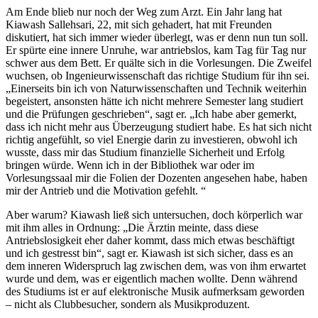
Am Ende blieb nur noch der Weg zum Arzt. Ein Jahr lang hat
Kiawash Sallehsari, 22, mit sich gehadert, hat mit Freunden
diskutiert, hat sich immer wieder überlegt, was er denn nun tun soll.
Er spürte eine innere Unruhe, war antriebslos, kam Tag für Tag nur
schwer aus dem Bett. Er quälte sich in die Vorlesungen. Die Zweifel
wuchsen, ob Ingenieurwissenschaft das richtige Studium für ihn sei.
„Einerseits bin ich von Naturwissenschaften und Technik weiterhin
begeistert, ansonsten hätte ich nicht mehrere Semester lang studiert
und die Prüfungen geschrieben“, sagt er. „Ich habe aber gemerkt,
dass ich nicht mehr aus Überzeugung studiert habe. Es hat sich nicht
richtig angefühlt, so viel Energie darin zu investieren, obwohl ich
wusste, dass mir das Studium finanzielle Sicherheit und Erfolg
bringen würde. Wenn ich in der Bibliothek war oder im
Vorlesungssaal mir die Folien der Dozenten angesehen habe, haben
mir der Antrieb und die Motivation gefehlt. “
Aber warum? Kiawash ließ sich untersuchen, doch körperlich war
mit ihm alles in Ordnung: „Die Ärztin meinte, dass diese
Antriebslosigkeit eher daher kommt, dass mich etwas beschäftigt
und ich gestresst bin“, sagt er. Kiawash ist sich sicher, dass es an
dem inneren Widerspruch lag zwischen dem, was von ihm erwartet
wurde und dem, was er eigentlich machen wollte. Denn während
des Studiums ist er auf elektronische Musik aufmerksam geworden
– nicht als Clubbesucher, sondern als Musikproduzent.