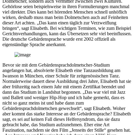
Dolmetscher, sondern auch Vermittler zwischen zwei Kulturen.
Gehörlose seien beispielsweise in ihren Formulierungen manchmal
viel direkter. Dies kann bei hörenden Menschen schnell unhöflich
wirken, deshalb muss man beim Dolmetschen auch auf Feinheiten
dieser Art achten. „Das kann einen täglich zur Verzweiflung
bringen“, sagt Elisabeth. Bei wichtigen Terminen, wie zum Beispiel
Gerichtsverhandlungen, kann das Übersetzen sehr viel beeinflussen.
Die deutsche Gebärdensprache wurde erst 2002 offiziell als
eigenständige Sprache anerkannt.
Bevor sie mit dem Gebärdensprachdolmetscher-Studium
angefangen hat, absolvierte Elisabeth eine Tanzausbildung am
Iwanson in München, einer Schule für zeitgenössischen Tanz.
Normalerweise dauert diese Ausbildung drei Jahre, Elisabeth hat sie
aber frühzeitig nach einem Jahr mit einem Zertifikat beendet und
dann das Studium in Landshut begonnen. „Das war viel mit Jazz
und Ballett und weniger Hip-Hop und ich habe gemerkt, dass es
nicht so ganz meins ist und habe dann zum
Gebärdensprachdolmetschen gewechselt“, sagt Elisabeth. Woher
aber kommt das starke Interesse an der Gebärdensprache? Elisabeth
sagt, es sei auf keinen Fall dieses Helfersyndrom, das sie dazu
gebracht habe, das Studium aufzunehmen. Eher eine Art
Faszination, nachdem sie den Film „Jenseits der Stille“ gesehen hat.