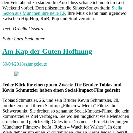
den Feierabend zu starten. Im Anschluss schaue ich noch im Lost
Weekend vorbei. Dort präsentiert die Singer-Songwriterin
Stella
Sezon aus München ihre neue EP.
Ihre Musik kann man irgendwo
zwischen Hip-Hop, RnB, Pop und Soul verorten.
Text: Ornella Cosenza
Foto: Lara Freiburger
Am Kap der Guten Hoffnung
30/04/2018
szjungeleute
Jeder Klick für einen guten Zweck: Die Brüder Tobias und
Kevin Schmutzler haben einen Social-Impact-Film gedreht
Tobias Schmutzler, 26, und sein Bruder Kevin Schmutzler, 28,
produzieren mit ihrem Start-up „Filmcrew Media“ Filme. Ihr
Schwerpunkt: Sie drehen so genannte Social-Impact-Filme, die kein
kommerzielles Ziel verfolgen. Sie wollen möglichst viele Menschen
erreichen und gleichzeitig Gutes tun. Das neuste Projekt der jungen
Münchner Filmcrew heißt „Robin – Watch for Wishes“. In dem
Werk geht es um einen Zwölfjährigen, der an Krebs leidet. Überall