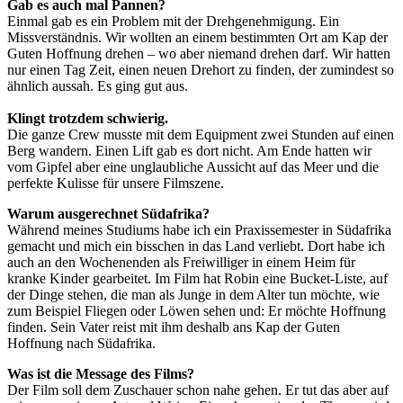
Gab es auch mal Pannen?
Einmal gab es ein Problem mit der Drehgenehmigung. Ein
Missverständnis. Wir wollten an einem bestimmten Ort am Kap der
Guten Hoffnung drehen – wo aber niemand drehen darf. Wir hatten
nur einen Tag Zeit, einen neuen Drehort zu finden, der zumindest so
ähnlich aussah. Es ging gut aus.
Klingt trotzdem schwierig.
Die ganze Crew musste mit dem Equipment zwei Stunden auf einen
Berg wandern. Einen Lift gab es dort nicht. Am Ende hatten wir
vom Gipfel aber eine unglaubliche Aussicht auf das Meer und die
perfekte Kulisse für unsere Filmszene.
Warum ausgerechnet Südafrika?
Während meines Studiums habe ich ein Praxissemester in Südafrika
gemacht und mich ein bisschen in das Land verliebt. Dort habe ich
auch an den Wochenenden als Freiwilliger in einem Heim für
kranke Kinder gearbeitet. Im Film hat Robin eine Bucket-Liste, auf
der Dinge stehen, die man als Junge in dem Alter tun möchte, wie
zum Beispiel Fliegen oder Löwen sehen und: Er möchte Hoffnung
finden. Sein Vater reist mit ihm deshalb ans Kap der Guten
Hoffnung nach Südafrika.
Was ist die Message des Films?
Der Film soll dem Zuschauer schon nahe gehen. Er tut das aber auf