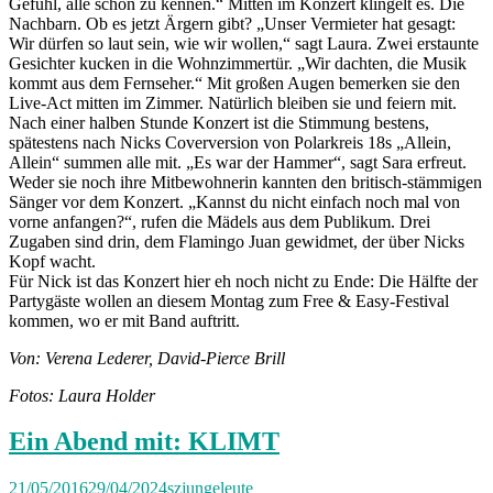
Gefühl, alle schon zu kennen.“ Mitten im Konzert klingelt es. Die
Nachbarn. Ob es jetzt Ärgern gibt? „Unser Vermieter hat gesagt:
Wir dürfen so laut sein, wie wir wollen,“ sagt Laura. Zwei erstaunte
Gesichter kucken in die Wohnzimmertür. „Wir dachten, die Musik
kommt aus dem Fernseher.“ Mit großen Augen bemerken sie den
Live-Act mitten im Zimmer. Natürlich bleiben sie und feiern mit.
Nach einer halben Stunde Konzert ist die Stimmung bestens,
spätestens nach Nicks Coverversion von Polarkreis 18s „Allein,
Allein“ summen alle mit. „Es war der Hammer“, sagt Sara erfreut.
Weder sie noch ihre Mitbewohnerin kannten den britisch-stämmigen
Sänger vor dem Konzert. „Kannst du nicht einfach noch mal von
vorne anfangen?“, rufen die Mädels aus dem Publikum. Drei
Zugaben sind drin, dem Flamingo Juan gewidmet, der über Nicks
Kopf wacht.
Für Nick ist das Konzert hier eh noch nicht zu Ende: Die Hälfte der
Partygäste wollen an diesem Montag zum Free & Easy-Festival
kommen, wo er mit Band auftritt.
Von: Verena Lederer, David-Pierce Brill
Fotos: Laura Holder
Ein Abend mit: KLIMT
21/05/2016
29/04/2024
szjungeleute