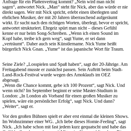
Anfrage für ein Plattenvertrag kommt? „Nein wird man nicht
sagen“, antwortet Nick. „Man“ steht für Nick, aber das würde er nie
direkt sagen. Wer mit Nick spricht, erlebt einen überlegten und
ehrlichen Musiker, der mit 20 Jahren überraschend aufgeräumt
wirkt. Er sucht nach den richtigen Worten, überlegt, bevor er spricht,
antwortet strukturiert. Ehrgeiz spürt man nicht – dieses Gefühl
kenne er nur beim Song-Schreiben. „Wenn ich einen Sound im
Kopf habe, treibe ich gern weg“, sagt Yume, er sei dann
„verträumt“. Daher auch sein Künstlername. Nick Yume heißt
bürgerlich Nick Gnan. „Yume“ ist das japanische Wort für Traum.
Seine Ziele? „Losspielen und Spaß haben“, sagt der 20-Jährige. Am
Freitagabend musste er zunächst passen. Sein Auftritt beim Stadt-
Land-Rock-Festival wurde wegen des Amoklaufs im OEZ
abgesagt.
„Wenn die Chance kommt, gebe ich 100 Prozent“, sagt Nick. Und
wenn nicht? Im September beginnt er seine Master-Studium in
London: „In London als Vorband für einen großen Musiker zu
spielen, wäre ein persönlicher Erfolg“, sagt Nick. Und dann?
„Weiter“, sagt er.
Vor den großen Bühnen spielt er aber erst einmal die kleinen Shows.
Im Wohnzimmer einer WG. „Ich liebe dieses Homie-Feeling“, sagt
Nick. „Ich habe schon mit fast jedem kurz gequatscht und habe das