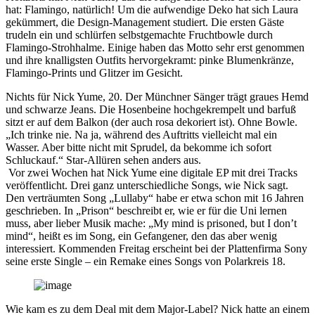
hat: Flamingo, natürlich! Um die aufwendige Deko hat sich Laura
gekümmert, die Design-Management studiert. Die ersten Gäste
trudeln ein und schlürfen selbstgemachte Fruchtbowle durch
Flamingo-Strohhalme. Einige haben das Motto sehr erst genommen
und ihre knalligsten Outfits hervorgekramt: pinke Blumenkränze,
Flamingo-Prints und Glitzer im Gesicht.
Nichts für Nick Yume, 20. Der Münchner Sänger trägt graues Hemd
und schwarze Jeans. Die Hosenbeine hochgekrempelt und barfuß
sitzt er auf dem Balkon (der auch rosa dekoriert ist). Ohne Bowle.
„Ich trinke nie. Na ja, während des Auftritts vielleicht mal ein
Wasser. Aber bitte nicht mit Sprudel, da bekomme ich sofort
Schluckauf.“ Star-Allüren sehen anders aus.
Vor zwei Wochen hat Nick Yume eine digitale EP mit drei Tracks
veröffentlicht. Drei ganz unterschiedliche Songs, wie Nick sagt.
Den verträumten Song „Lullaby“ habe er etwa schon mit 16 Jahren
geschrieben. In „Prison“ beschreibt er, wie er für die Uni lernen
muss, aber lieber Musik mache: „My mind is prisoned, but I don’t
mind“, heißt es im Song, ein Gefangener, den das aber wenig
interessiert. Kommenden Freitag erscheint bei der Plattenfirma Sony
seine erste Single – ein Remake eines Songs von Polarkreis 18.
Wie kam es zu dem Deal mit dem Major-Label? Nick hatte an einem