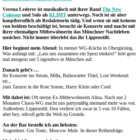
Verena Lederer ist musikalisch mit ihrer Band
The New
Colossus
und Solo als
KLIMT
unterwegs. Noch ist sie aber
hauptberuflich als Redakteurin tätig. Und wenn sie mit keinem
von beidem beschäftigt ist, besucht sie Konzerte und macht mit
ihrer ehemaligen Mitbewohnerin das Münchner Nachtleben
unsicher. Nicht immer überlebt das ihr Lippenstift.
Hier beginnt mein Abend:
In meiner WG-Küche in Obergiesing.
Was anfängt mit: „Lass uns zusammen ein Spezi trinken!“ hört gern
mal morgens um 5 irgendwo in München auf.
Danach geht’s …
für Konzerte ins Strom, Milla, Bahnwärter Thiel, Lost Weekend
etc.,
zum Tanzen in die Rote Sonne, Harry Klein oder Cord
Mit dabei ist:
Oft meine Ex-Mitbewohnerin Alina. Nach nur 2
Monaten Chaos-WG macht uns partymäßig niemand mehr was vor.
Außerdem: Lippenstift. Den verliere ich zwar in 5 von 10 Fällen,
aber hey, stilvoll geht die Welt zu Grunde.
An der Bar bestelle ich am liebsten:
Augustiner. Gin Tonic. Moscow Mule. In dieser Reihenfolge.