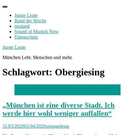
Skip
to
Junge Leute
content
Band der Woche
neuland
Sound of Munich Now
Datenschutz
Facebook
Twitter
Instagram
Junge Leute
München Lebt. Menschen und mehr.
Schlagwort:
Obergiesing
Thanu X /
Foto: Tamara Schmitt
„München ist eine diverse Stadt. Ich
werde hier wohl weniger auffallen“
31/03/2020
01/04/2020
szjungeleute