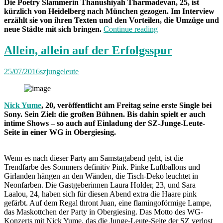
Die Poetry Slammerin Thanushiyah Tharmadevan, 25, ist
kürzlich von Heidelberg nach München gezogen. Im Interview
erzählt sie von ihren Texten und den Vorteilen, die Umzüge und
„„München
neue Städte mit sich bringen.
Continue reading
ist
eine
Allein, allein auf der Erfolgsspur
diverse
Stadt.
25/07/2016
szjungeleute
Ich
werde
hier
wohl
Nick Yume
, 20, veröffentlicht am Freitag seine erste Single bei
weniger
Sony. Sein Ziel: die großen Bühnen. Bis dahin spielt er auch
auffallen““
intime Shows – so auch auf Einladung der SZ-Junge-Leute-
Seite in einer WG in Obergiesing.
Wenn es nach dieser Party am Samstagabend geht, ist die
Trendfarbe des Sommers definitiv Pink. Pinke Luftballons und
Girlanden hängen an den Wänden, die Tisch-Deko leuchtet in
Neonfarben. Die Gastgeberinnen Laura Holder, 23, und Sara
Laalou, 24, haben sich für diesen Abend extra die Haare pink
gefärbt. Auf dem Regal thront Juan, eine flamingoförmige Lampe,
das Maskottchen der Party in Obergiesing. Das Motto des WG-
Konzerts mit Nick Yume, das die Junge-Leute-Seite der SZ verlost