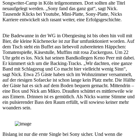
Songwriter-Camp in Köln teilgenommen. Dort sollten alte Titel
neuaufgelegt werden. „Sony fand das ganz gut“, sagt Nick.
Tausende Klicks bei Youtube, Mini-Platte, Sony-Platte, Nicks
Karriere entwickelt sich rasant weiter, eine Erfolgsgeschichte.
Die Badewanne in der WG in Obergiesing ist bis oben hin voll mit
Bier, die kleine Küchenecke ist zur Bar umfunktioniert worden. Auf
dem Tisch steht ein Buffet aus liebevoll zubereiteten Häppchen:
Tomatenspieße, Käsestulle, Muffins mit rosa Zuckerguss. Um 22
Uhr geht es los. Nick hat seinen Bandkollegen Keno Peer mit dabei.
Er kümmert sich um die Backing-Tracks. „Wir dachten, eine ganze
Band mit Schlagzeug und Co macht hier vielleicht wenig Sinn“,
sagt Nick. Etwa 25 Gäste haben sich im Wohnzimmer versammelt,
auf der riesigen Sofaecke ist schon lange kein Platz mehr. Die Hälfte
der Gäste hat es sich auf dem Boden bequem gemacht. Mittendrin –
eine Box und Nick am Mikro. Draußen schüttet es mittlerweile wie
aus Eimern. Drinnen ist es gemütlich. Als Nicks warme Stimme und
ein pulsierender Bass den Raum erfüllt, will sowieso keiner mehr
woanders sein.
Bislang ist nur die erste Single bei Sony sicher. Und wenn die