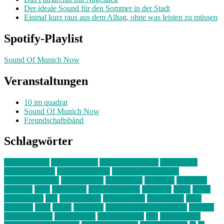
Der ideale Sound für den Sommer in der Stadt
Einmal kurz raus aus dem Alltag, ohne was leisten zu müssen
Spotify-Playlist
Sound Of Munich Now
Veranstaltungen
10 im quadrat
Sound Of Munich Now
Freundschaftsbänd
Schlagwörter
10 im Quadrat
Amelie Völker
Anastasia Trenkler
Ausstellung
bahnwärter thiel
Band der Woche
Bei Krause zu Hause
Beziehungsweise
ein abend mit
farbenladen
feierwerk
fotografie
Hip-Hop
indie
junge leute
junges münchen
Kolumne
kunst
Liebe
Lisi Wasmer
lmu
lost weekend
Louis Seibert
Max Fluder
mein
münchen
milla
musik
München
Münchens junge Kreative
neuland
ornella cosenza
Partnerschaft
Philipp Kreiter
pop
Rita Argauer