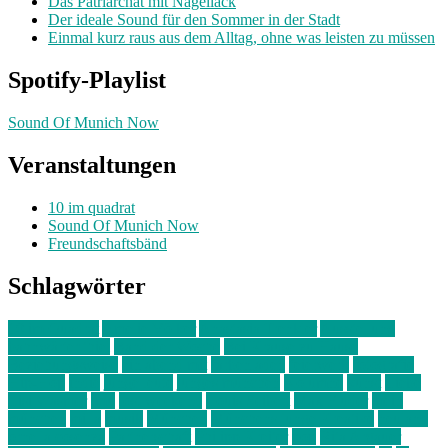
Das Patriarchat mit Nagellack
Der ideale Sound für den Sommer in der Stadt
Einmal kurz raus aus dem Alltag, ohne was leisten zu müssen
Spotify-Playlist
Sound Of Munich Now
Veranstaltungen
10 im quadrat
Sound Of Munich Now
Freundschaftsbänd
Schlagwörter
10 im Quadrat
Amelie Völker
Anastasia Trenkler
Ausstellung
bahnwärter thiel
Band der Woche
Bei Krause zu Hause
Beziehungsweise
ein abend mit
farbenladen
feierwerk
fotografie
Hip-Hop
indie
junge leute
junges münchen
Kolumne
kunst
Liebe
Lisi Wasmer
lmu
lost weekend
Louis Seibert
Max Fluder
mein
münchen
milla
musik
München
Münchens junge Kreative
neuland
ornella cosenza
Partnerschaft
Philipp Kreiter
pop
Rita Argauer