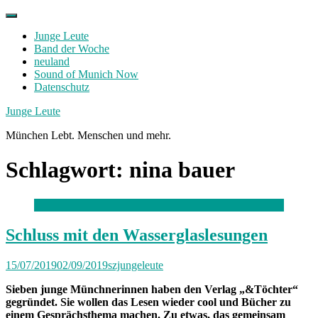
Skip
to
Junge Leute
content
Band der Woche
neuland
Sound of Munich Now
Datenschutz
Facebook
Twitter
Instagram
Junge Leute
München Lebt. Menschen und mehr.
Schlagwort:
nina bauer
Schluss mit den Wasserglaslesungen
15/07/2019
02/09/2019
szjungeleute
Sieben junge Münchnerinnen haben den Verlag „&Töchter“
gegründet. Sie wollen das Lesen wieder cool und Bücher zu
einem Gesprächsthema machen. Zu etwas, das gemeinsam