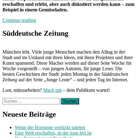
erschaffen und erlebt, aber auch diskutiert werden kann – zum
Beispiel in einem Gemüseladen.
„Schluss
Continue reading
mit
den
Süddeutsche Zeitung
Wasserglaslesungen“
München lebt. Viele junge Menschen machen den Alltag in der
Stadt und im Umland mit ihren Ideen, mit ihren Projekten und ihrer
Kunst spannend. Diese Macher werden auf dieser Seite Woche für
Woche vorgestellt – von jungen Autoren, für junge Leser. Die
besten Geschichten der Stadt: jeden Montag in der
Süddeutschen
Zeitung
auf der Seite „Junge Leute“ – und jeden Tag im Internet.
Lust, mitzuarbeiten?
Mach mit
– dein Publikum wartet!
Suchen
nach:
Neueste Beiträge
Wenn die Hormone verrückt spielen
Eine Welt erschaffen, in der man frei ist