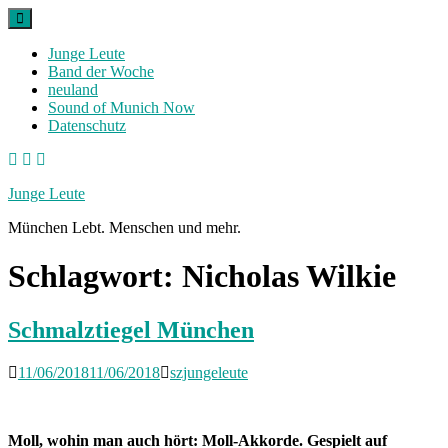
Skip
to
content
Junge Leute
Band der Woche
neuland
Sound of Munich Now
Datenschutz
Facebook
Twitter
Instagram
Junge Leute
München Lebt. Menschen und mehr.
Schlagwort:
Nicholas Wilkie
Schmalztiegel München
11/06/2018
11/06/2018
szjungeleute
Moll, wohin man auch hört: Moll-Akkorde. Gespielt auf