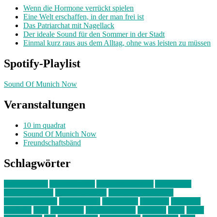
Wenn die Hormone verrückt spielen
Eine Welt erschaffen, in der man frei ist
Das Patriarchat mit Nagellack
Der ideale Sound für den Sommer in der Stadt
Einmal kurz raus aus dem Alltag, ohne was leisten zu müssen
Spotify-Playlist
Sound Of Munich Now
Veranstaltungen
10 im quadrat
Sound Of Munich Now
Freundschaftsbänd
Schlagwörter
10 im Quadrat
Amelie Völker
Anastasia Trenkler
Ausstellung
bahnwärter thiel
Band der Woche
Bei Krause zu Hause
Beziehungsweise
ein abend mit
farbenladen
feierwerk
fotografie
Hip-Hop
indie
junge leute
junges münchen
Kolumne
kunst
Liebe