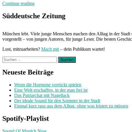
„Von
Continue reading
Freitag
bis
Süddeutsche Zeitung
Freitag:
Unterwegs
mit
München lebt. Viele junge Menschen machen den Alltag in der Stadt 
Sarah“
vorgestellt – von jungen Autoren, für junge Leser. Die besten Geschi
Lust, mitzuarbeiten?
Mach mit
– dein Publikum wartet!
Suchen
nach:
Neueste Beiträge
Wenn die Hormone verrückt spielen
Eine Welt erschaffen, in der man frei ist
Das Patriarchat mit Nagellack
Der ideale Sound für den Sommer in der Stadt
Einmal kurz raus aus dem Alltag, ohne was leisten zu müssen
Spotify-Playlist
Sound Of Munich Now