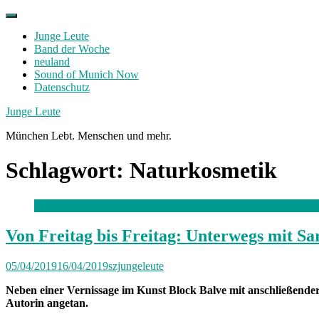
Skip
to
Junge Leute
content
Band der Woche
neuland
Sound of Munich Now
Datenschutz
Facebook
Twitter
Instagram
Junge Leute
München Lebt. Menschen und mehr.
Schlagwort:
Naturkosmetik
Von Freitag bis Freitag: Unterwegs mit Sa
05/04/2019
16/04/2019
szjungeleute
Neben einer Vernissage im Kunst Block Balve mit anschließender
Autorin angetan.