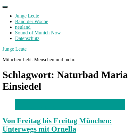
Skip
to
Junge Leute
content
Band der Woche
neuland
Sound of Munich Now
Datenschutz
Facebook
Twitter
Instagram
Junge Leute
München Lebt. Menschen und mehr.
Schlagwort:
Naturbad Maria
Einsiedel
Foto: Lara Freiburger
Von Freitag bis Freitag München:
Unterwegs mit Ornella