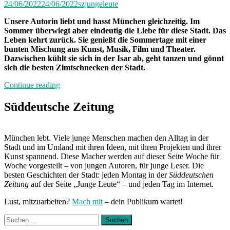
24/06/2022
24/06/2022
szjungeleute
Unsere Autorin liebt und hasst München gleichzeitig. Im
Sommer überwiegt aber eindeutig die Liebe für diese Stadt. Das
Leben kehrt zurück. Sie genießt die Sommertage mit einer
bunten Mischung aus Kunst, Musik, Film und Theater.
Dazwischen kühlt sie sich in der Isar ab, geht tanzen und gönnt
sich die besten Zimtschnecken der Stadt.
„Von
Continue reading
Freitag
bis
Süddeutsche Zeitung
Freitag
München:
Unterwegs
München lebt. Viele junge Menschen machen den Alltag in der
mit
Stadt und im Umland mit ihren Ideen, mit ihren Projekten und ihrer
Ornella“
Kunst spannend. Diese Macher werden auf dieser Seite Woche für
Woche vorgestellt – von jungen Autoren, für junge Leser. Die
besten Geschichten der Stadt: jeden Montag in der
Süddeutschen
Zeitung
auf der Seite „Junge Leute“ – und jeden Tag im Internet.
Lust, mitzuarbeiten?
Mach mit
– dein Publikum wartet!
Suchen
nach: