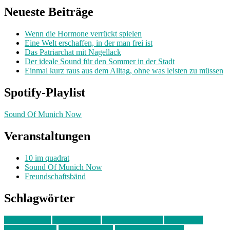
Neueste Beiträge
Wenn die Hormone verrückt spielen
Eine Welt erschaffen, in der man frei ist
Das Patriarchat mit Nagellack
Der ideale Sound für den Sommer in der Stadt
Einmal kurz raus aus dem Alltag, ohne was leisten zu müssen
Spotify-Playlist
Sound Of Munich Now
Veranstaltungen
10 im quadrat
Sound Of Munich Now
Freundschaftsbänd
Schlagwörter
10 im Quadrat
Amelie Völker
Anastasia Trenkler
Ausstellung
bahnwärter thiel
Band der Woche
Bei Krause zu Hause