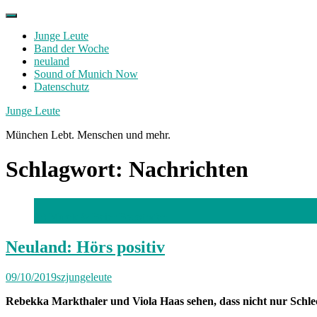
Skip
to
Junge Leute
content
Band der Woche
neuland
Sound of Munich Now
Datenschutz
Facebook
Twitter
Instagram
Junge Leute
München Lebt. Menschen und mehr.
Schlagwort:
Nachrichten
(c) Marek & Beier Fotografen
Neuland: Hörs positiv
09/10/2019
szjungeleute
Rebekka Markthaler und Viola Haas sehen, dass nicht nur Schlec