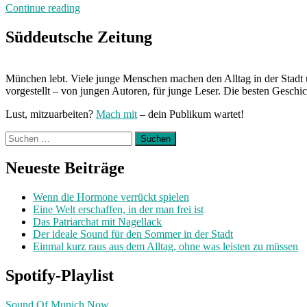
„Neuland:
Continue reading
Hörs
positiv“
Süddeutsche Zeitung
München lebt. Viele junge Menschen machen den Alltag in der Stadt 
vorgestellt – von jungen Autoren, für junge Leser. Die besten Geschi
Lust, mitzuarbeiten?
Mach mit
– dein Publikum wartet!
Suchen
nach:
Neueste Beiträge
Wenn die Hormone verrückt spielen
Eine Welt erschaffen, in der man frei ist
Das Patriarchat mit Nagellack
Der ideale Sound für den Sommer in der Stadt
Einmal kurz raus aus dem Alltag, ohne was leisten zu müssen
Spotify-Playlist
Sound Of Munich Now