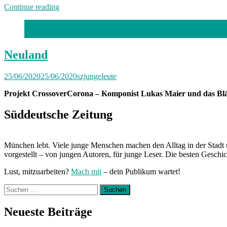
„Von
Continue reading
Freitag
bis
Foto: Screenshot SZ
Freitag
München:
Unterwegs
Neuland
mit
Katharina“
25/06/2020
25/06/2020
szjungeleute
Projekt CrossoverCorona – Komponist Lukas Maier und das Bläs
Süddeutsche Zeitung
München lebt. Viele junge Menschen machen den Alltag in der Stadt 
vorgestellt – von jungen Autoren, für junge Leser. Die besten Geschi
Lust, mitzuarbeiten?
Mach mit
– dein Publikum wartet!
Suchen
nach:
Neueste Beiträge