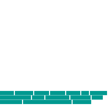
abend mit
farbenladen
feierwerk
fotografie
Hip-Hop
indie
junge leute
ens junge Kreative
neuland
ornella cosenza
Partnerschaft
Philipp
tag bis Freitag
von freitag bis freitag münchen
Zeichen der