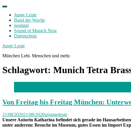
Skip
to
Junge Leute
content
Band der Woche
neuland
Sound of Munich Now
Datenschutz
Facebook
Twitter
Instagram
Junge Leute
München Lebt. Menschen und mehr.
Schlagwort:
Munich Tetra Bras
Foto: Moritz Baumann
Von Freitag bis Freitag München: Unterw
21/08/2020
21/08/2020
szjungeleute
Unsere Autorin Katharina befindet sich gerade im Hausarbeitsen
unter anderem: Besuche im Museum, gutes Essen im Import Exp