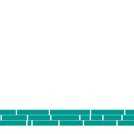
ter thiel
Band der Woche
Bei Krause zu Hause
Beziehungsweise
ein 
d
Louis Seibert
Max Fluder
mein münchen
milla
musik
München
Münch
usanne krause
sz
sz junge leute
szjungeleute
theresa parstorfer
Von Frei