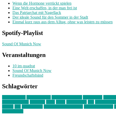
Wenn die Hormone verrückt spielen
Eine Welt erschaffen, in der man frei ist
Das Patriarchat mit Nagellack
Der ideale Sound für den Sommer in der Stadt
Einmal kurz raus aus dem Alltag, ohne was leisten zu müssen
Spotify-Playlist
Sound Of Munich Now
Veranstaltungen
10 im quadrat
Sound Of Munich Now
Freundschaftsbänd
Schlagwörter
10 im Quadrat
Amelie Völker
Anastasia Trenkler
Ausstellung
bahnwär
junges münchen
Kolumne
kunst
Liebe
Lisi Wasmer
lmu
lost weeken
Kreiter
pop
Rita Argauer
Sound Of Munich Now
Stefanie Witterauf
s
Freundschaft