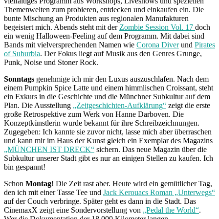
vielfältiges Programm aus Workshops, Liveshows und speziellen
Themenwelten zum probieren, entdecken und einkaufen ein. Die
bunte Mischung an Produkten aus regionalen Manufakturen
begeistert mich. Abends steht mit der
Zombie Session Vol. 17
doch
ein wenig Halloween-Feeling auf dem Programm. Mit dabei sind
Bands mit vielversprechenden Namen wie
Corona Diver
und
Pirates
of Suburbia
. Der Fokus liegt auf Musik aus den Genres Grunge,
Punk, Noise und Stoner Rock.
Sonntags
genehmige ich mir den Luxus auszuschlafen. Nach dem
einem Pumpkin Spice Latte und einem himmlischen Croissant, steht
ein Exkurs in die Geschichte und die Münchner Subkultur auf dem
Plan. Die Ausstellung
„Zeitgeschichten-Aufklärung“
zeigt die erste
große Retrospektive zum Werk von Hanne Darboven. Die
Konzeptkünstlerin wurde bekannt für ihre Schreibzeichnungen.
Zugegeben: Ich kannte sie zuvor nicht, lasse mich aber überraschen
und kann mir im Haus der Kunst gleich ein Exemplar des Magazins
„MÜNCHEN IST DRECK“
sichern. Das neue Magazin über die
Subkultur unserer Stadt gibt es nur an einigen Stellen zu kaufen. Ich
bin gespannt!
Schon
Montag
! Die Zeit rast aber. Heute wird ein gemütlicher Tag,
den ich mit einer Tasse Tee und
Jack Kerouacs Roman „Unterwegs“
auf der Couch verbringe. Später geht es dann in die Stadt. Das
CinemaxX zeigt eine Sondervorstellung von
„Pedal the World“
.
Wer die Dokumentation der 18.000 Kilometer langen