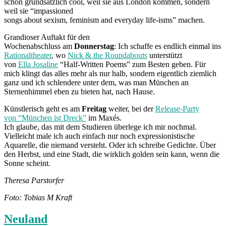
schon grundsätzlich cool, weil sie aus London kommen, sondern
weil sie “impassioned
songs about sexism, feminism and everyday life-isms” machen.
Grandioser Auftakt für den
Wochenabschluss am
Donnerstag
: Ich schaffe es endlich einmal ins
Rationaltheater
, wo
Nick & the Roundabouts
unterstützt
von
Ella Josaline
“Half-Written Poems” zum Besten geben. Für
mich klingt das alles mehr als nur halb, sondern eigentlich ziemlich
ganz und ich schlendere unter dem, was man München an
Sternenhimmel eben zu bieten hat, nach Hause.
Künstlerisch geht es am
Freitag
weiter, bei der
Release-Party
von “München ist Dreck”
im Maxés.
Ich glaube, das mit dem Studieren überlege ich mir nochmal.
Vielleicht male ich auch einfach nur noch expressionistische
Aquarelle, die niemand versteht. Oder ich schreibe Gedichte. Über
den Herbst, und eine Stadt, die wirklich golden sein kann, wenn die
Sonne scheint.
Theresa Parstorfer
Foto: Tobias M Kraft
Neuland