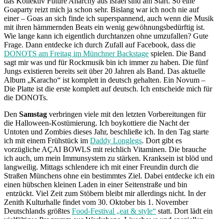
das Kollektiv Future Anarchy aus Israel sind am Start. So eine
Goaparty reizt mich ja schon sehr. Bislang war ich noch nie auf
einer – Goas an sich finde ich superspannend, auch wenn die Musik
mit ihren hämmernden Beats ein wenig gewöhnungsbedürftig ist.
Wie lange kann ich eigentlich durchtanzen ohne umzufallen? Gute
Frage. Dann entdecke ich durch Zufall auf Facebook, dass die
DONOTS am Freitag im Münchner Backstage
spielen. Die Band
sagt mir was und für Rockmusik bin ich immer zu haben. Die fünf
Jungs existieren bereits seit über 20 Jahren als Band. Das aktuelle
Album „Karacho“ ist komplett in deutsch gehalten. Ein Novum –
Die Platte ist die erste komplett auf deutsch. Ich entscheide mich für
die DONOTs.
Den
Samstag
verbringen viele mit den letzten Vorbereitungen für
die Halloween-Kostümierung. Ich boykottiere die Nacht der
Untoten und Zombies dieses Jahr, beschließe ich. In den Tag starte
ich mit einem Frühstück im
Daddy Longlegs
. Dort gibt es
vorzügliche AÇAI BOWLS mit reichlich Vitaminen. Die brauche
ich auch, um mein Immunsystem zu stärken. Kranksein ist blöd und
langweilig. Mittags schlendere ich mit einer Freundin durch die
Straßen Münchens ohne ein bestimmtes Ziel. Dabei entdecke ich ein
einen hübschen kleinen Laden in einer Seitenstraße und bin
entzückt. Viel Zeit zum Stöbern bleibt mir allerdings nicht. In der
Zenith Kulturhalle findet vom 30. Oktober bis 1. November
Deutschlands größtes
Food-Festival „eat & style“
statt. Dort lädt ein