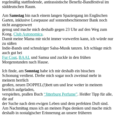
regelmäßig stattfindende, antirassistische Benefiz-Bandfestival im
süddeutschen Raum.
Am
Samstag
bin nach einem langen Spaziergang im Englischen
Garten, inklusive Lesepause auf sonnenbeschienener Bank noch
nicht ausgepowert
genug und mache mich deshalb gegen 23 Uhr auf den Weg zum
Kong.
Club Autonomica
.
Damit meine Mama mir nicht immer vorwerfen kann, ich würde nur
zu süßen
Indie-Bands und schnulziger Salsa-Musik tanzen. Ich schlage mich
auch gut bei
Fur Coat
,
BAAL
und Samsa und zuckle in den frühen
Morgenstunden nach Hause.
Ich finde, am
Sonntag
habe ich mir deshalb ein bisschen
Schonung verdient. Drehe mich sogar noch zweimal mehr in
meinem herrlich
großen, neuen DOPPEL(!)bett um und lese weiter in meinem
herrlich aufgeladen,
verspielten, prallen Buch
“Jitterburg Perfume”
. Heißer Tipp für alle,
die auf
der Suche nach dem ewigen Leben und dem perfekten Duft sind.
Am Nachmittag muss ich an meinen Papa denken und mache mich
deshalb in nostalgischer Erinnerung an unsere früheren