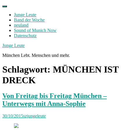
Skip
to
Junge Leute
content
Band der Woche
neuland
Sound of Munich Now
Datenschutz
Facebook
Twitter
Instagram
Junge Leute
München Lebt. Menschen und mehr.
Schlagwort:
MÜNCHEN IST
DRECK
Von Freitag bis Freitag München –
Unterwegs mit Anna-Sophie
30/10/2015
szjungeleute