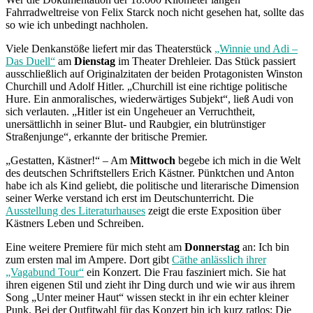
Fahrradweltreise von Felix Starck noch nicht gesehen hat, sollte das
so wie ich unbedingt nachholen.
Viele Denkanstöße liefert mir das Theaterstück
„Winnie und Adi –
Das Duell“
am
Dienstag
im Theater Drehleier. Das Stück passiert
ausschließlich auf Originalzitaten der beiden Protagonisten Winston
Churchill und Adolf Hitler. „Churchill ist eine richtige politische
Hure. Ein anmoralisches, wiederwärtiges Subjekt“, ließ Audi von
sich verlauten. „Hitler ist ein Ungeheuer an Verruchtheit,
unersättlichh in seiner Blut- und Raubgier, ein blutrünstiger
Straßenjunge“, erkannte der britische Premier.
„Gestatten, Kästner!“ – Am
Mittwoch
begebe ich mich in die Welt
des deutschen Schriftstellers Erich Kästner. Pünktchen und Anton
habe ich als Kind geliebt, die politische und literarische Dimension
seiner Werke verstand ich erst im Deutschunterricht. Die
Ausstellung des Literaturhauses
zeigt die erste Exposition über
Kästners Leben und Schreiben.
Eine weitere Premiere für mich steht am
Donnerstag
an: Ich bin
zum ersten mal im Ampere. Dort gibt
Cäthe anlässlich ihrer
„Vagabund Tour“
ein Konzert. Die Frau fasziniert mich. Sie hat
ihren eigenen Stil und zieht ihr Ding durch und wie wir aus ihrem
Song „Unter meiner Haut“ wissen steckt in ihr ein echter kleiner
Punk. Bei der Outfitwahl für das Konzert bin ich kurz ratlos: Die