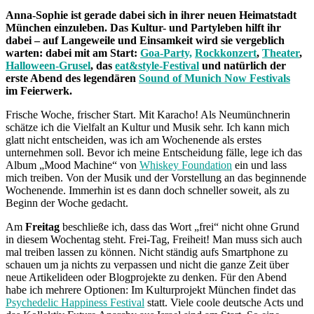
Anna-Sophie ist gerade dabei sich in ihrer neuen Heimatstadt
München einzuleben. Das Kultur- und Partyleben hilft ihr
dabei – auf Langeweile und Einsamkeit wird sie vergeblich
warten: dabei mit am Start:
Goa-Party,
Rockkonzert
,
Theater
,
Halloween-Grusel
, das
eat&style-Festival
und natürlich der
erste Abend des legendären
Sound of Munich Now Festivals
im Feierwerk.
Frische Woche, frischer Start. Mit Karacho! Als Neumünchnerin
schätze ich die Vielfalt an Kultur und Musik sehr. Ich kann mich
glatt nicht entscheiden, was ich am Wochenende als erstes
unternehmen soll. Bevor ich meine Entscheidung fälle, lege ich das
Album „Mood Machine“ von
Whiskey Foundation
ein und lass
mich treiben. Von der Musik und der Vorstellung an das beginnende
Wochenende. Immerhin ist es dann doch schneller soweit, als zu
Beginn der Woche gedacht.
Am
Freitag
beschließe ich, dass das Wort „frei“ nicht ohne Grund
in diesem Wochentag steht. Frei-Tag, Freiheit! Man muss sich auch
mal treiben lassen zu können. Nicht ständig aufs Smartphone zu
schauen um ja nichts zu verpassen und nicht die ganze Zeit über
neue Artikelideen oder Blogprojekte zu denken. Für den Abend
habe ich mehrere Optionen: Im Kulturprojekt München findet das
Psychedelic Happiness Festival
statt. Viele coole deutsche Acts und