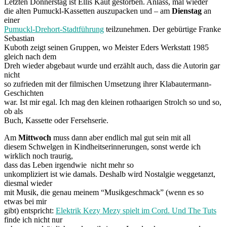
Letzten Donnerstag ist Ellis Kaut gestorben. Anlass, mal wieder
die alten Pumuckl-Kassetten auszupacken und – am
Dienstag
an
einer
Pumuckl-Drehort-Stadtführung
teilzunehmen. Der gebürtige Franke
Sebastian
Kuboth zeigt seinen Gruppen, wo Meister Eders Werkstatt 1985
gleich nach dem
Dreh wieder abgebaut wurde und erzählt auch, dass die Autorin gar
nicht
so zufrieden mit der filmischen Umsetzung ihrer Klabautermann-
Geschichten
war. Ist mir egal. Ich mag den kleinen rothaarigen Strolch so und so,
ob als
Buch, Kassette oder Fersehserie.
Am
Mittwoch
muss dann aber endlich mal gut sein mit all
diesem Schwelgen in Kindheitserinnerungen, sonst werde ich
wirklich noch traurig,
dass das Leben irgendwie nicht mehr so
unkompliziert ist wie damals. Deshalb wird Nostalgie weggetanzt,
diesmal wieder
mit Musik, die genau meinem “Musikgeschmack” (wenn es so
etwas bei mir
gibt) entspricht:
Elektrik Kezy Mezy spielt im Cord. Und The Tuts
finde ich nicht nur