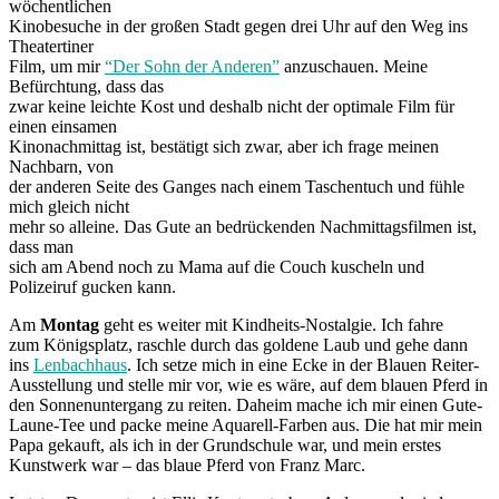
wöchentlichen
Kinobesuche in der großen Stadt gegen drei Uhr auf den Weg ins
Theatertiner
Film, um mir
“Der Sohn der Anderen”
anzuschauen. Meine
Befürchtung, dass das
zwar keine leichte Kost und deshalb nicht der optimale Film für
einen einsamen
Kinonachmittag ist, bestätigt sich zwar, aber ich frage meinen
Nachbarn, von
der anderen Seite des Ganges nach einem Taschentuch und fühle
mich gleich nicht
mehr so alleine. Das Gute an bedrückenden Nachmittagsfilmen ist,
dass man
sich am Abend noch zu Mama auf die Couch kuscheln und
Polizeiruf gucken kann.
Am
Montag
geht es weiter mit Kindheits-Nostalgie. Ich fahre
zum Königsplatz, raschle durch das goldene Laub und gehe dann
ins
Lenbachhaus
. Ich setze mich in eine Ecke in der Blauen Reiter-
Ausstellung und stelle mir vor, wie es wäre, auf dem blauen Pferd in
den Sonnenuntergang zu reiten. Daheim mache ich mir einen Gute-
Laune-Tee und packe meine Aquarell-Farben aus. Die hat mir mein
Papa gekauft, als ich in der Grundschule war, und mein erstes
Kunstwerk war – das blaue Pferd von Franz Marc.