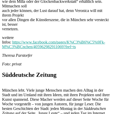
wie dem Milla oder der Glockenbackwerkstatt“ erhältlich sein.
Mitmachen soll
auch jeder können, der Lust darauf hat, denn Veronica will mit
ihrem Projekt
vor allen Dingen die Künstlerszene, die in München sehr versteckt
ist, besser
vernetzen.
weitere
Infos:
https://www.facebook.com/pages/K%C3%B6%C5%9Fk-
M%C3%BCnchen/405962982911069?fref=ts
Theresa Parstorfer
Foto: privat
Süddeutsche Zeitung
München lebt. Viele junge Menschen machen den Alltag in der
Stadt und im Umland mit ihren Ideen, mit ihren Projekten und ihrer
Kunst spannend. Diese Macher werden auf dieser Seite Woche für
Woche vorgestellt – von jungen Autoren, für junge Leser. Die
besten Geschichten der Stadt: jeden Montag in der
Süddeutschen
Zeitung
auf der Seite „Junge Leute“ – und jeden Tag im Internet.