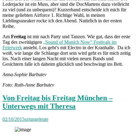
Lederjacke ist ein Muss, aber sind die DocMartens dazu vielleicht
zu viel (und zu unbequem)? Kurzerhand entscheide ich mich für
meine geliebten Airforce 1. Richtige Wahl, in meinen
Lieblingssneaker rocke ich den Abend. Natürlich in der ersten
Reihe.
Am
Freitag
ist mir nach Party und Tanzen. Wie gut, dass der erste
Tag des zweitägigen
„Sound of Munich Now“ Festivals im
Feierwerk
ansteht. Los geht’s mit Electro in der Kranhalle. Da ich
weiß, wie lange die Schlange dort sein wird geht es für mich zeitig
los. Nach einer langen Nacht mit vielen neuen Bands und
Gesichtern falle ich daheim glücklich und beschwingt ins Bett.
Anna-Sophie Barbutev
Foto: Ruth-Anne Barbutev
Von Freitag bis Freitag München –
Unterwegs mit Theresa
02/10/2015
szjungeleute