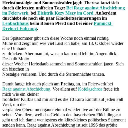
Herbstnostalgie und Sonnenstrahlenjagd: Theresa tanzt sich
durch die letzten unifreien Tage:
Bei Rage against Abschiebung
im Feierwerk
, bei
Elektrik Kezy Mezy im Cord
. Außerdem
durchlebt sie noch ein paar Kindheitserinnerungen im
Lenbachhaus
beim Blauen Pferd und bei einer
Pumuckl-
Drehort-Führung
.
Der Spätsommer gibt sich diese Woche noch einmal richtig
Mühe und zeigt mir, wie viel Lust ich habe, am 13. Oktober wieder
eine Unibank
zu drücken. Aber man tut, was an kann und lebt im Augenblick.
Deshalb Motto
dieser Woche: Herbstlaub sammeln und Sonnenstrahlen jagen. Sich
ein bisschen in
Nostalgie verlieren. Und durch die Sternennächte tanzen.
Damit fange ich auch gleich am
Freitag
an, im Feierwerk bei
Rage against Abschiebung
. Vor allem auf
Kofelgschroa
freue ich
mich wie ein kleiner
fröhlicher Kürbis und mir sind es die 10 Euro Eintritt auf jeden Fall
Wert, um die
verplanten Oberammergauer einmal wieder live auf der Bühne zu
sehen. Vor allem, weil das Geld an den bayerischen Flüchtlingsrat
geht und ich damit wenigstens ein klitzekleines politisches Statement
senden kann. Rage against Abschiebung ist seit 1996 das größte,