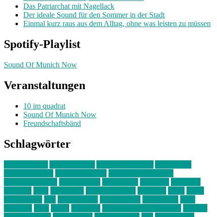
Das Patriarchat mit Nagellack
Der ideale Sound für den Sommer in der Stadt
Einmal kurz raus aus dem Alltag, ohne was leisten zu müssen
Spotify-Playlist
Sound Of Munich Now
Veranstaltungen
10 im quadrat
Sound Of Munich Now
Freundschaftsbänd
Schlagwörter
10 im Quadrat
Amelie Völker
Anastasia Trenkler
Ausstellung
bahnwärter thiel
Band der Woche
Bei Krause zu Hause
Beziehungsweise
ein abend mit
farbenladen
feierwerk
fotografie
Hip-Hop
indie
junge leute
junges münchen
Kolumne
kunst
Liebe
Lisi Wasmer
lmu
lost weekend
Louis Seibert
Max Fluder
mein
münchen
milla
musik
München
Münchens junge Kreative
neuland
ornella cosenza
Partnerschaft
Philipp Kreiter
pop
Rita Argauer