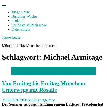
Skip
to
Junge Leute
content
Band der Woche
neuland
Sound of Munich Now
Datenschutz
Facebook
Twitter
Instagram
Junge Leute
München Lebt. Menschen und mehr.
Schlagwort:
Michael Armitage
Foto: Privat
Von Freitag bis Freitag München:
Unterwegs mit Rosalie
28/08/2020
28/08/2020
szjungeleute
Der Sommer neigt sich langsam seinem Ende zu. Trotzdem hat