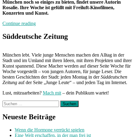
München noch so einiges zu bieten, findet unsere Autorin
Rosalie. Ihre Woche ist gefüllt mit Freiluft-Kinofilmen,
Konzerten und Kunst.
„Von
Continue reading
Freitag
bis
Süddeutsche Zeitung
Freitag
München:
Unterwegs
München lebt. Viele junge Menschen machen den Alltag in der
mit
Stadt und im Umland mit ihren Ideen, mit ihren Projekten und ihrer
Rosalie“
Kunst spannend. Diese Macher werden auf dieser Seite Woche für
Woche vorgestellt – von jungen Autoren, für junge Leser. Die
besten Geschichten der Stadt: jeden Montag in der
Süddeutschen
Zeitung
auf der Seite „Junge Leute“ – und jeden Tag im Internet.
Lust, mitzuarbeiten?
Mach mit
– dein Publikum wartet!
Suchen
nach:
Neueste Beiträge
Wenn die Hormone verrückt spielen
Eine Welt erschaffen, in der man frei ist