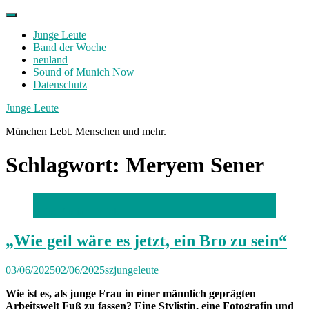
Skip
to
Junge Leute
content
Band der Woche
neuland
Sound of Munich Now
Datenschutz
Facebook
Twitter
Instagram
Junge Leute
München Lebt. Menschen und mehr.
Schlagwort:
Meryem Sener
Foto: Florian Peljak
„Wie geil wäre es jetzt, ein Bro zu sein“
03/06/2025
02/06/2025
szjungeleute
Wie ist es, als junge Frau in einer männlich geprägten
Arbeitswelt Fuß zu fassen? Eine Stylistin, eine Fotografin und