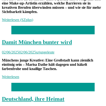
eine Make-up-Artistin erzählen, welche Barrieren sie in
kreativen Berufen überwinden müssen – und wie sie für mehr
Sichtbarkeit kämpfen.
Weiterlesen (SZplus)
Foto: Robert Haas
Damit München bunter wird
02/06/2025
02/06/2025
szjungeleute
Münchens junge Kreative: Eine Großstadt kann ziemlich
eintönig sein – Marisa Dathe hält dagegen und häkelt
farbenfrohe und knallige Taschen.
Weiterlesen
Illustration: Jessy Asmus
Deutschland, ihre Heimat