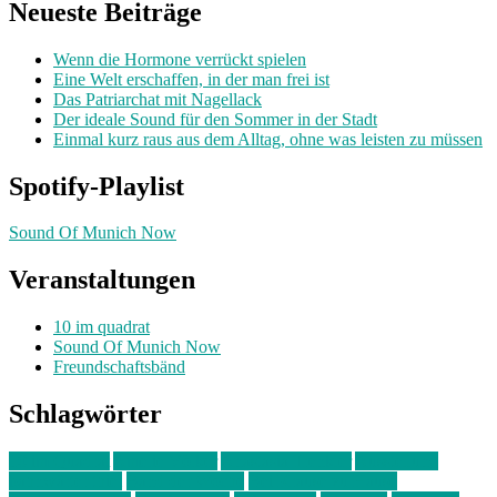
Neueste Beiträge
Wenn die Hormone verrückt spielen
Eine Welt erschaffen, in der man frei ist
Das Patriarchat mit Nagellack
Der ideale Sound für den Sommer in der Stadt
Einmal kurz raus aus dem Alltag, ohne was leisten zu müssen
Spotify-Playlist
Sound Of Munich Now
Veranstaltungen
10 im quadrat
Sound Of Munich Now
Freundschaftsbänd
Schlagwörter
10 im Quadrat
Amelie Völker
Anastasia Trenkler
Ausstellung
bahnwärter thiel
Band der Woche
Bei Krause zu Hause