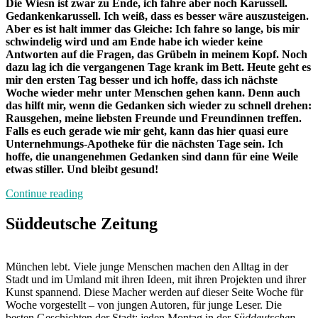
Die Wiesn ist zwar zu Ende, ich fahre aber noch Karussell.
Gedankenkarussell. Ich weiß, dass es besser wäre auszusteigen.
Aber es ist halt immer das Gleiche: Ich fahre so lange, bis mir
schwindelig wird und am Ende habe ich wieder keine
Antworten auf die Fragen, das Grübeln in meinem Kopf. Noch
dazu lag ich die vergangenen Tage krank im Bett. Heute geht es
mir den ersten Tag besser und ich hoffe, dass ich nächste
Woche wieder mehr unter Menschen gehen kann. Denn auch
das hilft mir, wenn die Gedanken sich wieder zu schnell drehen:
Rausgehen, meine liebsten Freunde und Freundinnen treffen.
Falls es euch gerade wie mir geht, kann das hier quasi eure
Unternehmungs-Apotheke für die nächsten Tage sein. Ich
hoffe, die unangenehmen Gedanken sind dann für eine Weile
etwas stiller. Und bleibt gesund!
„Von
Continue reading
Freitag
bis
Süddeutsche Zeitung
Freitag
München:
Unterwegs
München lebt. Viele junge Menschen machen den Alltag in der
mit
Stadt und im Umland mit ihren Ideen, mit ihren Projekten und ihrer
Ornella“
Kunst spannend. Diese Macher werden auf dieser Seite Woche für
Woche vorgestellt – von jungen Autoren, für junge Leser. Die
besten Geschichten der Stadt: jeden Montag in der
Süddeutschen