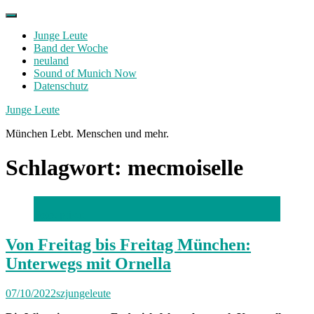
Skip
to
Junge Leute
content
Band der Woche
neuland
Sound of Munich Now
Datenschutz
Facebook
Twitter
Instagram
Junge Leute
München Lebt. Menschen und mehr.
Schlagwort:
mecmoiselle
Foto: privat
Von Freitag bis Freitag München:
Unterwegs mit Ornella
07/10/2022
szjungeleute