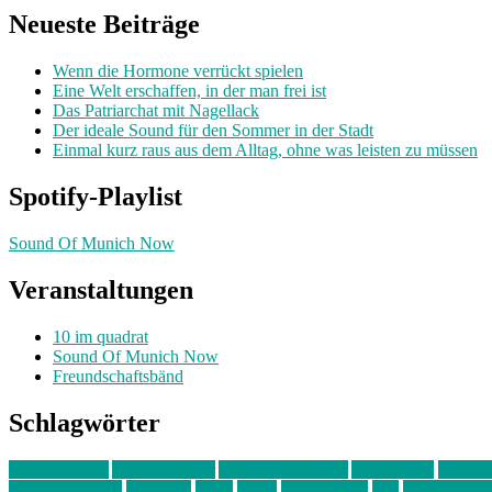
Neueste Beiträge
Wenn die Hormone verrückt spielen
Eine Welt erschaffen, in der man frei ist
Das Patriarchat mit Nagellack
Der ideale Sound für den Sommer in der Stadt
Einmal kurz raus aus dem Alltag, ohne was leisten zu müssen
Spotify-Playlist
Sound Of Munich Now
Veranstaltungen
10 im quadrat
Sound Of Munich Now
Freundschaftsbänd
Schlagwörter
10 im Quadrat
Amelie Völker
Anastasia Trenkler
Ausstellung
bahnwär
junges münchen
Kolumne
kunst
Liebe
Lisi Wasmer
lmu
lost weeken