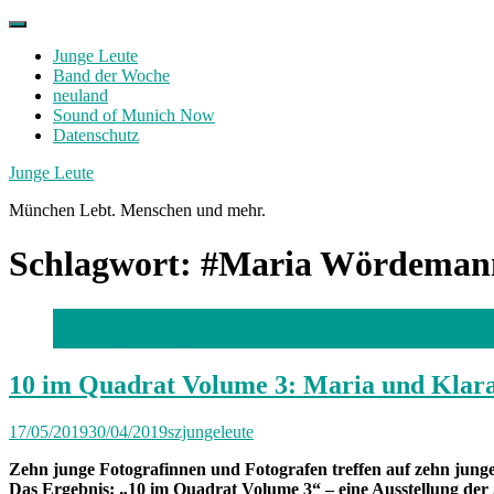
Skip
to
Junge Leute
content
Band der Woche
neuland
Sound of Munich Now
Datenschutz
Facebook
Twitter
Instagram
Junge Leute
München Lebt. Menschen und mehr.
Schlagwort:
#Maria Wördeman
Foto: Özgün Turgut
10 im Quadrat Volume 3: Maria und Kla
17/05/2019
30/04/2019
szjungeleute
Zehn junge Fotografinnen und Fotografen treffen auf zehn jun
Das Ergebnis: „10 im Quadrat Volume 3“ – eine Ausstellung der 