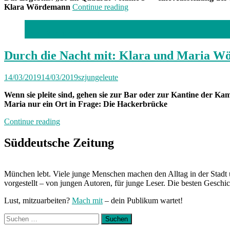
„10
Klara Wördemann
Continue reading
im
Quadrat
Foto: Federico Pedrotti
Volume
3:
Maria
Durch die Nacht mit: Klara und Maria 
und
Klara
14/03/2019
14/03/2019
szjungeleute
Wördemann“
Wenn sie pleite sind, gehen sie zur Bar oder zur Kantine der 
Maria nur ein Ort in Frage: Die Hackerbrücke
„Durch
Continue reading
die
Nacht
Süddeutsche Zeitung
mit:
Klara
und
München lebt. Viele junge Menschen machen den Alltag in der Stadt 
Maria
vorgestellt – von jungen Autoren, für junge Leser. Die besten Geschi
Wördemann“
Lust, mitzuarbeiten?
Mach mit
– dein Publikum wartet!
Suchen
nach: