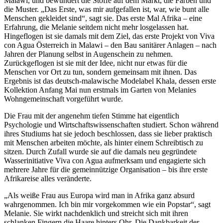
Malawi, und bewundert die Stoffe auf dem Markt, die Farben und
die Muster. „Das Erste, was mir aufgefallen ist, war, wie bunt alle
Menschen gekleidet sind“, sagt sie. Das erste Mal Afrika – eine
Erfahrung, die Melanie seitdem nicht mehr losgelassen hat.
Hingeflogen ist sie damals mit dem Ziel, das erste Projekt von Viva
con Agua Österreich in Malawi – den Bau sanitärer Anlagen – nach
Jahren der Planung selbst in Augenschein zu nehmen.
Zurückgeflogen ist sie mit der Idee, nicht nur etwas für die
Menschen vor Ort zu tun, sondern gemeinsam mit ihnen. Das
Ergebnis ist das deutsch-malawische Modelabel Khala, dessen erste
Kollektion Anfang Mai nun erstmals im Garten von Melanies
Wohngemeinschaft vorgeführt wurde.
Die Frau mit der angenehm tiefen Stimme hat eigentlich
Psychologie und Wirtschaftswissenschaften studiert. Schon während
ihres Studiums hat sie jedoch beschlossen, dass sie lieber praktisch
mit Menschen arbeiten möchte, als hinter einem Schreibtisch zu
sitzen. Durch Zufall wurde sie auf die damals neu gegründete
Wasserinitiative Viva con Agua aufmerksam und engagierte sich
mehrere Jahre für die gemeinnützige Organisation – bis ihre erste
Afrikareise alles veränderte.
„Als weiße Frau aus Europa wird man in Afrika ganz absurd
wahrgenommen. Ich bin mir vorgekommen wie ein Popstar“, sagt
Melanie. Sie wirkt nachdenklich und streicht sich mit ihren
schlanken Fingern die Haare hinters Ohr. Die Dankbarkeit der