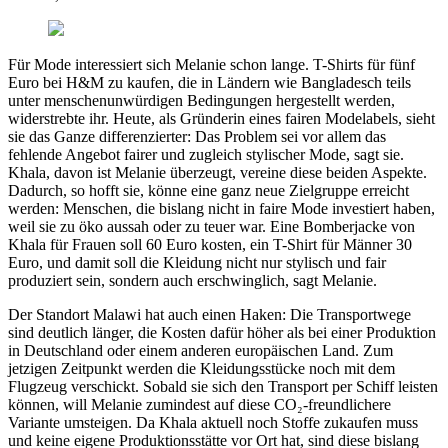
Für Mode interessiert sich Melanie schon lange. T-Shirts für fünf
Euro bei H&M zu kaufen, die in Ländern wie Bangladesch teils
unter menschenunwürdigen Bedingungen hergestellt werden,
widerstrebte ihr. Heute, als Gründerin eines fairen Modelabels, sieht
sie das Ganze differenzierter: Das Problem sei vor allem das
fehlende Angebot fairer und zugleich stylischer Mode, sagt sie.
Khala, davon ist Melanie überzeugt, vereine diese beiden Aspekte.
Dadurch, so hofft sie, könne eine ganz neue Zielgruppe erreicht
werden: Menschen, die bislang nicht in faire Mode investiert haben,
weil sie zu öko aussah oder zu teuer war. Eine Bomberjacke von
Khala für Frauen soll 60 Euro kosten, ein T-Shirt für Männer 30
Euro, und damit soll die Kleidung nicht nur stylisch und fair
produziert sein, sondern auch erschwinglich, sagt Melanie.
Der Standort Malawi hat auch einen Haken: Die Transportwege
sind deutlich länger, die Kosten dafür höher als bei einer Produktion
in Deutschland oder einem anderen europäischen Land. Zum
jetzigen Zeitpunkt werden die Kleidungsstücke noch mit dem
Flugzeug verschickt. Sobald sie sich den Transport per Schiff leisten
können, will Melanie zumindest auf diese CO₂-freundlichere
Variante umsteigen. Da Khala aktuell noch Stoffe zukaufen muss
und keine eigene Produktionsstätte vor Ort hat, sind diese bislang