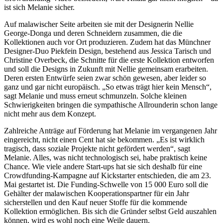
ist sich Melanie sicher.
Auf malawischer Seite arbeiten sie mit der Designerin Nellie
George-Donga und deren Schneidern zusammen, die die
Kollektionen auch vor Ort produzieren. Zudem hat das Münchner
Designer-Duo Piekfein Design, bestehend aus Jessica Tarisch und
Christine Overbeck, die Schnitte für die erste Kollektion entworfen
und soll die Designs in Zukunft mit Nellie gemeinsam erarbeiten.
Deren ersten Entwürfe seien zwar schön gewesen, aber leider so
ganz und gar nicht europäisch. „So etwas trägt hier kein Mensch“,
sagt Melanie und muss erneut schmunzeln. Solche kleinen
Schwierigkeiten bringen die sympathische Allrounderin schon lange
nicht mehr aus dem Konzept.
Zahlreiche Anträge auf Förderung hat Melanie im vergangenen Jahr
eingereicht, nicht einen Cent hat sie bekommen. „Es ist wirklich
tragisch, dass soziale Projekte nicht gefördert werden“, sagt
Melanie. Alles, was nicht technologisch sei, habe praktisch keine
Chance. Wie viele andere Start-ups hat sie sich deshalb für eine
Crowdfunding-Kampagne auf Kickstarter entschieden, die am 23.
Mai gestartet ist. Die Funding-Schwelle von 15 000 Euro soll die
Gehälter der malawischen Kooperationspartner für ein Jahr
sicherstellen und den Kauf neuer Stoffe für die kommende
Kollektion ermöglichen. Bis sich die Gründer selbst Geld auszahlen
können, wird es wohl noch eine Weile dauern.