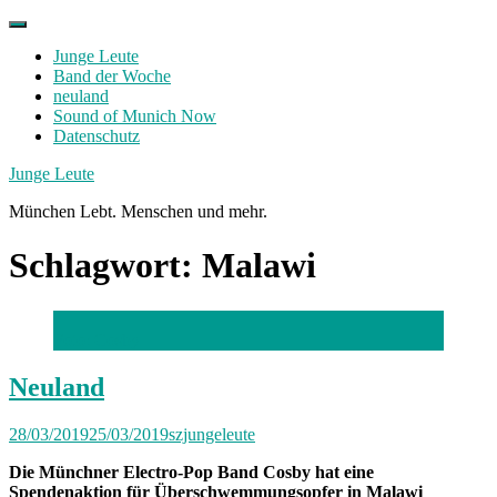
Skip
to
Junge Leute
content
Band der Woche
neuland
Sound of Munich Now
Datenschutz
Facebook
Twitter
Instagram
Junge Leute
München Lebt. Menschen und mehr.
Schlagwort:
Malawi
Foto: Cosby
Neuland
28/03/2019
25/03/2019
szjungeleute
Die Münchner Electro-Pop Band Cosby hat eine
Spendenaktion für Überschwemmungsopfer in Malawi