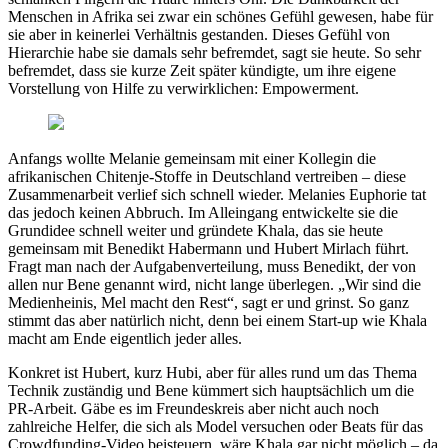
Menschen in Afrika sei zwar ein schönes Gefühl gewesen, habe für
sie aber in keinerlei Verhältnis gestanden. Dieses Gefühl von
Hierarchie habe sie damals sehr befremdet, sagt sie heute. So sehr
befremdet, dass sie kurze Zeit später kündigte, um ihre eigene
Vorstellung von Hilfe zu verwirklichen: Empowerment.
Anfangs wollte Melanie gemeinsam mit einer Kollegin die
afrikanischen Chitenje-Stoffe in Deutschland vertreiben – diese
Zusammenarbeit verlief sich schnell wieder. Melanies Euphorie tat
das jedoch keinen Abbruch. Im Alleingang entwickelte sie die
Grundidee schnell weiter und gründete Khala, das sie heute
gemeinsam mit Benedikt Habermann und Hubert Mirlach führt.
Fragt man nach der Aufgabenverteilung, muss Benedikt, der von
allen nur Bene genannt wird, nicht lange überlegen. „Wir sind die
Medienheinis, Mel macht den Rest“, sagt er und grinst. So ganz
stimmt das aber natürlich nicht, denn bei einem Start-up wie Khala
macht am Ende eigentlich jeder alles.
Konkret ist Hubert, kurz Hubi, aber für alles rund um das Thema
Technik zuständig und Bene kümmert sich hauptsächlich um die
PR-Arbeit. Gäbe es im Freundeskreis aber nicht auch noch
zahlreiche Helfer, die sich als Model versuchen oder Beats für das
Crowdfunding-Video beisteuern, wäre Khala gar nicht möglich – da