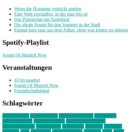
Wenn die Hormone verrückt spielen
Eine Welt erschaffen, in der man frei ist
Das Patriarchat mit Nagellack
Der ideale Sound für den Sommer in der Stadt
Einmal kurz raus aus dem Alltag, ohne was leisten zu müssen
Spotify-Playlist
Sound Of Munich Now
Veranstaltungen
10 im quadrat
Sound Of Munich Now
Freundschaftsbänd
Schlagwörter
10 im Quadrat
Amelie Völker
Anastasia Trenkler
Ausstellung
bahnwärter thiel
Band der Woche
Bei Krause zu Hause
Beziehungsweise
ein abend mit
farbenladen
feierwerk
fotografie
Hip-Hop
indie
junge leute
junges münchen
Kolumne
kunst
Liebe