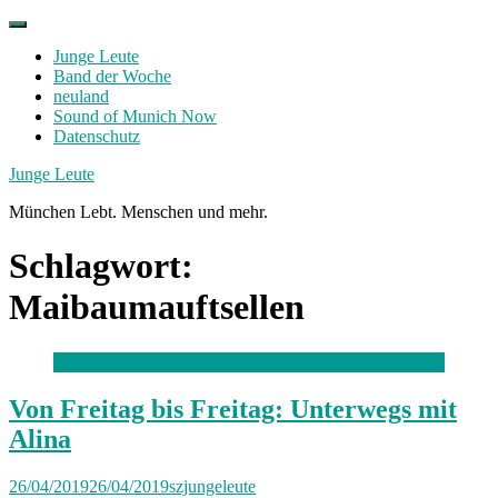
Skip
to
Junge Leute
content
Band der Woche
neuland
Sound of Munich Now
Datenschutz
Facebook
Twitter
Instagram
Junge Leute
München Lebt. Menschen und mehr.
Schlagwort:
Maibaumauftsellen
Von Freitag bis Freitag: Unterwegs mit
Alina
26/04/2019
26/04/2019
szjungeleute