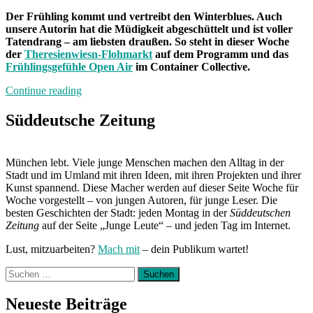
Der Frühling kommt und vertreibt den Winterblues. Auch
unsere Autorin hat die Müdigkeit abgeschüttelt und ist voller
Tatendrang – am liebsten d
raußen. So steht in dieser Woche
der
Theresienwiesn-Flohmarkt
auf dem Programm und das
Frühlingsgefühle Open Air
im Container Collective.
„Von
Continue reading
Freitag
bis
Süddeutsche Zeitung
Freitag:
Unterwegs
mit
München lebt. Viele junge Menschen machen den Alltag in der
Alina“
Stadt und im Umland mit ihren Ideen, mit ihren Projekten und ihrer
Kunst spannend. Diese Macher werden auf dieser Seite Woche für
Woche vorgestellt – von jungen Autoren, für junge Leser. Die
besten Geschichten der Stadt: jeden Montag in der
Süddeutschen
Zeitung
auf der Seite „Junge Leute“ – und jeden Tag im Internet.
Lust, mitzuarbeiten?
Mach mit
– dein Publikum wartet!
Suchen
nach:
Neueste Beiträge