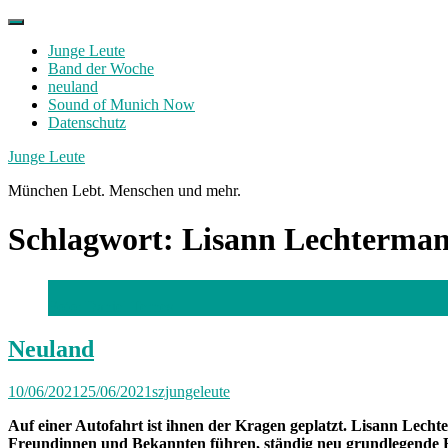
Skip
to
Junge Leute
content
Band der Woche
neuland
Sound of Munich Now
Datenschutz
Facebook
Twitter
Instagram
Junge Leute
München Lebt. Menschen und mehr.
Schlagwort:
Lisann Lechterma
Foto: Daniel Ternes
Neuland
10/06/2021
25/06/2021
szjungeleute
Auf einer Autofahrt ist ihnen der Kragen geplatzt. Lisann Lechte
Freundinnen und Bekannten führen, ständig neu grundlegende 