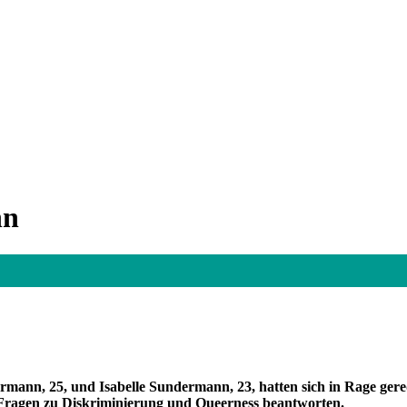
nn
rmann, 25, und Isabelle Sundermann, 23, hatten sich in Rage gered
Fragen zu Diskriminierung und Queerness beantworten.