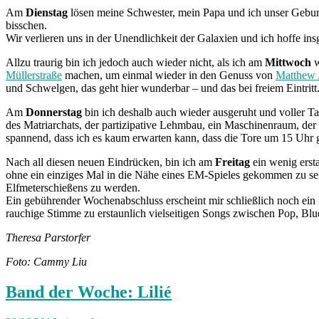
Am
Dienstag
lösen meine Schwester, mein Papa und ich unser Geburt
bisschen.
Wir verlieren uns in der Unendlichkeit der Galaxien und ich hoffe in
Allzu traurig bin ich jedoch auch wieder nicht, als ich am
Mittwoch
w
Müllerstraße
machen, um einmal wieder in den Genuss von
Matthew 
und Schwelgen, das geht hier wunderbar – und das bei freiem Eintritt
Am
Donnerstag
bin ich deshalb auch wieder ausgeruht und voller T
des Matriarchats, der partizipative Lehmbau, ein Maschinenraum, de
spannend, dass ich es kaum erwarten kann, dass die Tore um 15 Uhr 
Nach all diesen neuen Eindrücken, bin ich am
Freitag
ein wenig erst
ohne ein einziges Mal in die Nähe eines EM-Spieles gekommen zu sein.
Elfmeterschießens zu werden.
Ein gebührender Wochenabschluss erscheint mir schließlich noch ein 
rauchige Stimme zu erstaunlich vielseitigen Songs zwischen Pop, Bl
Theresa Parstorfer
Foto: Cammy Liu
Band der Woche: Lilié