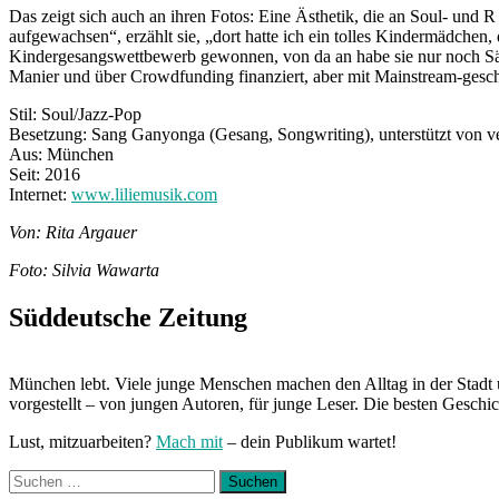
Das zeigt sich auch an ihren Fotos: Eine Ästhetik, die an Soul- und R
aufgewachsen“, erzählt sie, „dort hatte ich ein tolles Kindermädchen
Kindergesangswettbewerb gewonnen, von da an habe sie nur noch Säng
Manier und über Crowdfunding finanziert, aber mit Mainstream-geschul
Stil: Soul/Jazz-Pop
Besetzung: Sang Ganyonga (Gesang, Songwriting), unterstützt von 
Aus: München
Seit: 2016
Internet:
www.liliemusik.com
Von: Rita Argauer
Foto: Silvia Wawarta
Süddeutsche Zeitung
München lebt. Viele junge Menschen machen den Alltag in der Stadt 
vorgestellt – von jungen Autoren, für junge Leser. Die besten Geschi
Lust, mitzuarbeiten?
Mach mit
– dein Publikum wartet!
Suchen
nach: