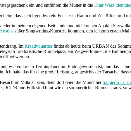
stagsgeschenk ein und entführen die Mutter in die
„Star Wars Identiti
sgeheim, dass sich irgendwo ein Fenster in Raum und Zeit öffnet und m
ieder in meinem eigenen Bett lande und nicht neben Anakin Skywalk
Austins
süßer Songwriting-Kunst zu kommen, den ich zum ersten Mal au
.
atendrang. Im
Kreativquartier
findet ab heute beim URBAN das Sommerfe
r elegisch-folkloristische Rumpeljazz, ein Wegwerfdinner, die Bühnen
geöffnet werden.
aunt, wie voll mein Terminplaner am Ende geworden ist, und das – und 
 Ich halte das für eine große Leistung, angesichts der Tatsache, dass 
Besuch im Milla zu sein, denn dort feiert die Münchner
Sängerin Lilié 
ues, R’n’B und Folk sind bunt wie ein sommerlicher Blumenstrauß, so