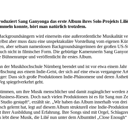
duziert Sang Ganyonga das erste Album ihres Solo-Projekts Lilié
ammeln konnte, hört man natürlich trotzdem.
ackgroundsängern wird einerseits eine außerordentliche Musikalität ve
lbst aber muss dazu eine unspektakuläre Vorstellung vom eigenen Kün
n, aber seltsam namenlosen Backgroundsängerinnen der großen US-Stars
auch nicht in filmischer Form. Die gebürtige Kamerunerin Sang Ganyon
e Bühnenrampe und veröffentlicht ihr erstes Album.
um an der Musikhochschule Nürnberg beendet und ist vor etwa einem Jah
ne Mischung aus einem Indie-Geist, der sich auf eine etwas vergangene 
iger: Dass sich große Produktionen Indie-Phänomene und deren Ästhetik
Weg spiegelverkehrt geht.
timmen, um ihre Musik menschlicher und damit zugänglicher werden z
Business-Riesen. Doch nach vielen Produktionen ist es für Sang nun Z
udio gestapft“, erzählt sie. „Wir haben das Album innerhalb von drei 
h gelernt hat, legt auf diesem Album strukturell eine Indie-Produktio
 mit ihrer Ausbildung und Erfahrung. Ihre Songs sind mit Orgel, Schlag
 lebt diese Musik, die Lilié nun unter dem Albumtitel „Close Enough“ v