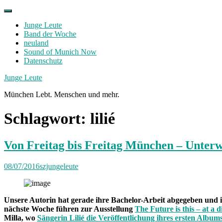
Skip
to
Junge Leute
content
Band der Woche
neuland
Sound of Munich Now
Datenschutz
Facebook
Twitter
Instagram
Junge Leute
München Lebt. Menschen und mehr.
Schlagwort:
lilié
Von Freitag bis Freitag München – Unterw
08/07/2016
szjungeleute
Unsere Autorin hat gerade ihre Bachelor-Arbeit abgegeben und ist 
nächste Woche führen zur Ausstellung
The Future is this – at a d
Milla, wo
Sängerin Lilié die Veröffentlichung ihres ersten Album