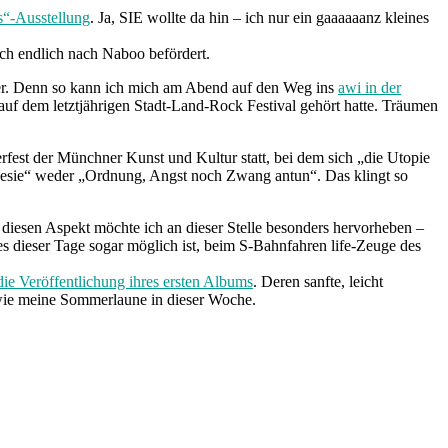
es“-Ausstellung
. Ja, SIE wollte da hin – ich nur ein gaaaaaanz kleines
ich endlich nach Naboo befördert.
er. Denn so kann ich mich am Abend auf den Weg ins
awi in der
f dem letztjährigen Stadt-Land-Rock Festival gehört hatte. Träumen
st der Münchner Kunst und Kultur statt, bei dem sich „die Utopie
poesie“ weder „Ordnung, Angst noch Zwang antun“. Das klingt so
diesen Aspekt möchte ich an dieser Stelle besonders hervorheben –
es dieser Tage sogar möglich ist, beim S-Bahnfahren life-Zeuge des
die Veröffentlichung ihres ersten Albums
. Deren sanfte, leicht
 wie meine Sommerlaune in dieser Woche.