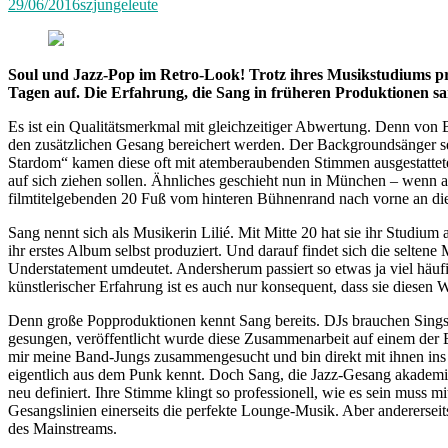
29/06/2016
szjungeleute
Soul und Jazz-Pop im Retro-Look! Trotz ihres Musikstudiums pro
Tagen auf. Die Erfahrung, die Sang in früheren Produktionen s
Es ist ein Qualitätsmerkmal mit gleichzeitiger Abwertung. Denn von B
den zusätzlichen Gesang bereichert werden. Der Backgroundsänger se
Stardom“ kamen diese oft mit atemberaubenden Stimmen ausgestattete
auf sich ziehen sollen. Ähnliches geschieht nun in München – wenn 
filmtitelgebenden 20 Fuß vom hinteren Bühnenrand nach vorne an di
Sang nennt sich als Musikerin Lilié. Mit Mitte 20 hat sie ihr Studi
ihr erstes Album selbst produziert. Und darauf findet sich die selte
Understatement umdeutet. Andersherum passiert so etwas ja viel häuf
künstlerischer Erfahrung ist es auch nur konsequent, dass sie diesen 
Denn große Popproduktionen kennt Sang bereits. DJs brauchen Sings
gesungen, veröffentlicht wurde diese Zusammenarbeit auf einem der 
mir meine Band-Jungs zusammengesucht und bin direkt mit ihnen ins St
eigentlich aus dem Punk kennt. Doch Sang, die Jazz-Gesang akademisc
neu definiert. Ihre Stimme klingt so professionell, wie es sein muss
Gesangslinien einerseits die perfekte Lounge-Musik. Aber andererseits
des Mainstreams.