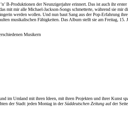
 ’n’ B-Produktionen der Neunzigerjahre erinnert. Das ist auch ihr erst
, das mit mir alle Michael-Jackson-Songs schmetterte, während sie mir 
erin werden wollen. Und nun baut Sang aus der Pop-Erfahrung ihrer J
ten musikalischen Fähigkeiten. Das Album stellt sie am Freitag, 15. J
verschiedenen Musikern
und im Umland mit ihren Ideen, mit ihren Projekten und ihrer Kunst 
chten der Stadt: jeden Montag in der
Süddeutschen Zeitung
auf der Seit