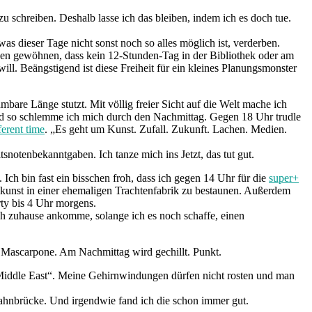
u schreiben. Deshalb lasse ich das bleiben, indem ich es doch tue.
s dieser Tage nicht sonst noch so alles möglich ist, verderben.
n gewöhnen, dass kein 12-Stunden-Tag in der Bibliothek oder am
ill. Beängstigend ist diese Freiheit für ein kleines Planungsmonster
bare Länge stutzt. Mit völlig freier Sicht auf die Welt mache ich
nd so schlemme ich mich durch den Nachmittag. Gegen 18 Uhr trudle
ferent time
. „Es geht um Kunst. Zufall. Zukunft. Lachen. Medien.
notenbekanntgaben. Ich tanze mich ins Jetzt, das tut gut.
 Ich bin fast ein bisschen froh, dass ich gegen 14 Uhr für die
super+
mkunst in einer ehemaligen Trachtenfabrik zu bestaunen. Außerdem
ty bis 4 Uhr morgens.
ch zuhause ankomme, solange ich es noch schaffe, einen
 Mascarpone. Am Nachmittag wird gechillt. Punkt.
 Middle East“. Meine Gehirnwindungen dürfen nicht rosten und man
ahnbrücke. Und irgendwie fand ich die schon immer gut.