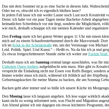
Das mit dem Sommer ist ja so eine Sache in diesem Jahr. Wahrscheinlic
Oder tue es, obwohl ich es eigentlich bleiben lasse?
In jedem Fall lasse ich mir weder Laune noch Lust noch Kreativität v
Denn: ich habe vor ein paar Tagen meine Bachelor-Arbeit abgegebe
heimatlichen Schreibtisch vor mir liegt, sondern die Möglichkeit, völ
wie mich, deshalb schnappe ich mir meinen Kalender und organisier
Den
Freitag
starte ich bei gutem Wetter gegen 11 Uhr mit einem klein
mich auf zu einem Schaufensterbummel durch die Maxvorstadt. Dort 
ich im
Köşk in der Schenkstraße
ein, um der Vernissage von Michael
Leid. Politik. Spiel. Und Kunst.“ – Heißt es. Na da bin ich ja mal ges
Zu etwas fortgeschrittenerer Stunde ziehe ich weiter zur
Fuckin Yeah
Deshalb muss ich am
Samstag
erstmal lange ausschlafen, was für mich
Unholzer Open Ateliers
aufgehübscht sein muss. Hier gibt es Kreativ
verspricht die Einladung nicht nur Essen von Ruffs Burger, sondern
Immer wieder muss ich mich, während ich fröhlich auf der Hüpfburg R
Geburtstagskuchen für meine Mama zu backen, die am Sonntag Gebur
Backen geht aber immer und so hülle ich unsere Küche im Morgeng
Den
Montag
lasse ich langsam angehen. Ich lese sogar wirklich ak
kann nicht zu wenig informiert sein, was Flucht und Migration angesic
Am Abend gönne ich mir dagegen ein etwas leichteres Programm, d