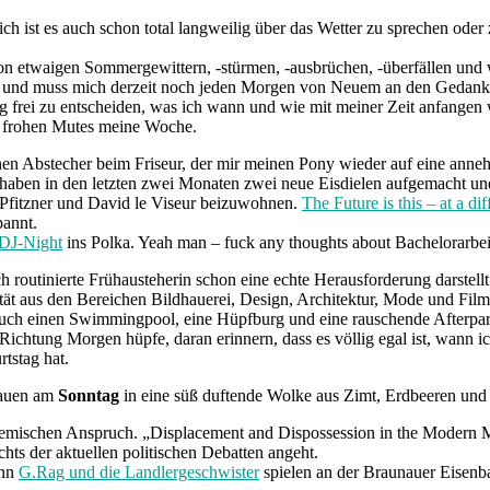
h ist es auch schon total langweilig über das Wetter zu sprechen oder z
on etwaigen Sommergewittern, -stürmen, -ausbrüchen, -überfällen und wa
n und muss mich derzeit noch jeden Morgen von Neuem an den Gedanke
lig frei zu entscheiden, was ich wann und wie mit meiner Zeit anfangen w
e frohen Mutes meine Woche.
en Abstecher beim Friseur, der mir meinen Pony wieder auf eine annehm
haben in den letzten zwei Monaten zwei neue Eisdielen aufgemacht u
 Pfitzner und David le Viseur beizuwohnen.
The Future is this – at a dif
pannt.
 DJ-Night
ins Polka. Yeah man – fuck any thoughts about Bachelorarbeits
 routinierte Frühausteherin schon eine echte Herausforderung darstellt.
ität aus den Bereichen Bildhauerei, Design, Architektur, Mode und Fil
 auch einen Swimmingpool, eine Hüpfburg und eine rauschende Afterpar
ichtung Morgen hüpfe, daran erinnern, dass es völlig egal ist, wann i
tstag hat.
rauen am
Sonntag
in eine süß duftende Wolke aus Zimt, Erdbeeren und
ademischen Anspruch. „Displacement and Dispossession in the Modern
hts der aktuellen politischen Debatten angeht.
enn
G.Rag und die Landlergeschwister
spielen an der Braunauer Eisenb