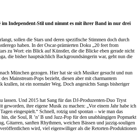
 im Independent-Stil und nimmt es mit ihrer Band in nur drei
rlangt, sollen die Stars und deren spezifische Stimmen doch durch
stlerego haben. In der Oscar-prämierten Doku „20 feet from
 zu Wort: ein Blick auf Künstler, die die Blicke eben gerade nicht
ga, die bisher hauptsächlich Backgroundsängerin war, geht nun die
r nach München gezogen. Hier hat sie sich Musiker gesucht und nun
Art des Mainstream-Pops bezieht, diesen aber mit charmantem
 krallen, ist ein normaler Weg. Doch angesichts Sangs bisheriger
u lassen. Und 2015 hat Sang für das DJ-Produzenten-Duo Tryst
eit geworden, ihre eigene Musik zu machen: „Vor einem Jahr habe ich
Tagen eingespielt.“ Schnell, rotzig und spontan – wie man das
n hin, die Soul, R ’n’ B und Jazz-Pop für den unabhängigen Popmarkt
zeug, Gitarren, sanften Rhythmen, weichen Bässen und jazzig-souligen
eröffentlichen wird, viel eigenwilliger als die Retorten-Produktionen