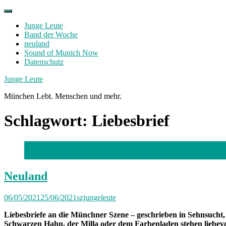
Skip
to
Junge Leute
content
Band der Woche
neuland
Sound of Munich Now
Datenschutz
Facebook
Twitter
Instagram
Junge Leute
München Lebt. Menschen und mehr.
Schlagwort:
Liebesbrief
Foto: Ananda Nefzger
Neuland
06/05/2021
25/06/2021
szjungeleute
Liebesbriefe an die Münchner Szene – geschrieben in Sehnsucht, 
Schwarzen Hahn, der Milla oder dem Farbenladen stehen liebevolle