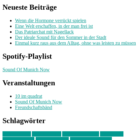
Neueste Beiträge
Wenn die Hormone verrückt spielen
Eine Welt erschaffen, in der man frei ist
Das Patriarchat mit Nagellack
Der ideale Sound für den Sommer in der Stadt
Einmal kurz raus aus dem Alltag, ohne was leisten zu müssen
Spotify-Playlist
Sound Of Munich Now
Veranstaltungen
10 im quadrat
Sound Of Munich Now
Freundschaftsbänd
Schlagwörter
10 im Quadrat
Amelie Völker
Anastasia Trenkler
Ausstellung
bahnwärter thiel
Band der Woche
Bei Krause zu Hause