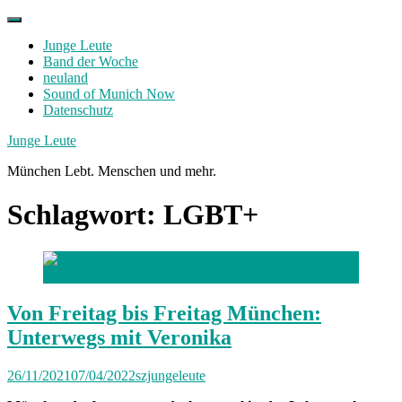
Skip
to
Junge Leute
content
Band der Woche
neuland
Sound of Munich Now
Datenschutz
Facebook
Twitter
Instagram
Junge Leute
München Lebt. Menschen und mehr.
Schlagwort:
LGBT+
Foto: privat
Von Freitag bis Freitag München:
Unterwegs mit Veronika
26/11/2021
07/04/2022
szjungeleute