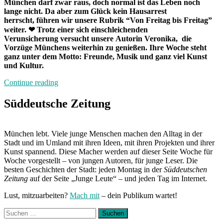
München darf zwar raus, doch normal ist das Leben noch
lange nicht. Da aber zum Glück kein Hausarrest
herrscht, führen wir unsere Rubrik “Von Freitag bis Freitag”
weiter. ❤
Trotz einer sich einschleichenden
Verunsicherung
versucht unsere
Autorin Veronika, die
Vorzüge Münchens weiterhin zu genießen. Ihre Woche steht
ganz unter dem Motto: Freunde, Musik und ganz viel Kunst
und Kultur.
„Von
Continue reading
Freitag
bis
Süddeutsche Zeitung
Freitag
München:
Unterwegs
München lebt. Viele junge Menschen machen den Alltag in der
mit
Stadt und im Umland mit ihren Ideen, mit ihren Projekten und ihrer
Veronika“
Kunst spannend. Diese Macher werden auf dieser Seite Woche für
Woche vorgestellt – von jungen Autoren, für junge Leser. Die
besten Geschichten der Stadt: jeden Montag in der
Süddeutschen
Zeitung
auf der Seite „Junge Leute“ – und jeden Tag im Internet.
Lust, mitzuarbeiten?
Mach mit
– dein Publikum wartet!
Suchen
nach: