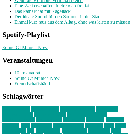
Wenn die Hormone verrückt spielen
Eine Welt erschaffen, in der man frei ist
Das Patriarchat mit Nagellack
Der ideale Sound für den Sommer in der Stadt
Einmal kurz raus aus dem Alltag, ohne was leisten zu müssen
Spotify-Playlist
Sound Of Munich Now
Veranstaltungen
10 im quadrat
Sound Of Munich Now
Freundschaftsbänd
Schlagwörter
10 im Quadrat
Amelie Völker
Anastasia Trenkler
Ausstellung
bahnwärter thiel
Band der Woche
Bei Krause zu Hause
Beziehungsweise
ein abend mit
farbenladen
feierwerk
fotografie
Hip-Hop
indie
junge leute
junges münchen
Kolumne
kunst
Liebe
Lisi Wasmer
lmu
lost weekend
Louis Seibert
Max Fluder
mein