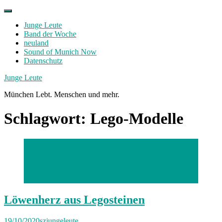
Skip
to
Junge Leute
content
Band der Woche
neuland
Sound of Munich Now
Datenschutz
Facebook
Twitter
Instagram
Junge Leute
München Lebt. Menschen und mehr.
Schlagwort:
Lego-Modelle
Foto: Gino Dambrowski
München, 02.10.2020 / Foto: Gino Dambrowski
Thema: Geschichtsstudent / Benjamin Franz / History’s
Bricks / München
Löwenherz aus Legosteinen
19/10/2020
szjungeleute