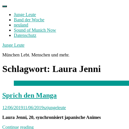
Skip
to
Junge Leute
content
Band der Woche
neuland
Sound of Munich Now
Datenschutz
Facebook
Twitter
Instagram
Junge Leute
München Lebt. Menschen und mehr.
Schlagwort:
Laura Jenni
Sprich den Manga
12/06/2019
11/06/2019
szjungeleute
Laura Jenni, 20, synchronisiert japanische Animes
„Sprich
Continue reading