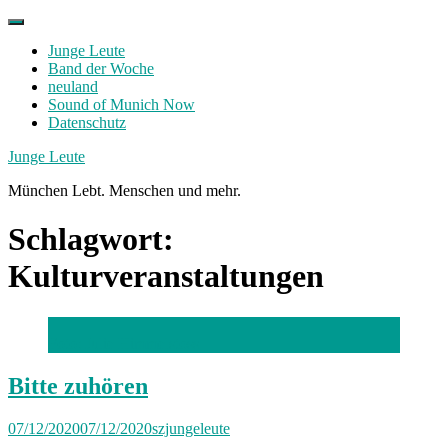
Skip
to
Junge Leute
content
Band der Woche
neuland
Sound of Munich Now
Datenschutz
Facebook
Twitter
Instagram
Junge Leute
München Lebt. Menschen und mehr.
Schlagwort:
Kulturveranstaltungen
Foto: Julie Himmelstoss
Bitte zuhören
07/12/2020
07/12/2020
szjungeleute