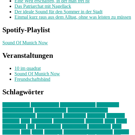
Eine Welt erschaffen, in der man frei ist
Das Patriarchat mit Nagellack
Der ideale Sound für den Sommer in der Stadt
Einmal kurz raus aus dem Alltag, ohne was leisten zu müssen
Spotify-Playlist
Sound Of Munich Now
Veranstaltungen
10 im quadrat
Sound Of Munich Now
Freundschaftsbänd
Schlagwörter
10 im Quadrat
Amelie Völker
Anastasia Trenkler
Ausstellung
bahnwärter thiel
Band der Woche
Bei Krause zu Hause
Beziehungsweise
ein abend mit
farbenladen
feierwerk
fotografie
Hip-Hop
indie
junge leute
junges münchen
Kolumne
kunst
Liebe
Lisi Wasmer
lmu
lost weekend
Louis Seibert
Max Fluder
mein
münchen
milla
musik
München
Münchens junge Kreative
neuland