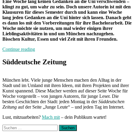
Eine Woche lang keinen Gedanken an die Uni verschwenden –
klingt zu gut, um wahr zu sein. Doch unsere Autorin ist mit den
Klausuren für dieses Semester durch und kann eine Woche
lang jeden Gedanken an die Uni hinter sich lassen. Danach geht
es dann los mit den Vorbereitungen für ihre Bachelorarbeit. Die
Woche möchte sie nutzen, um mal wieder einigen ihrer
Lieblingsaktivitäten in und um München nachzugehen.
Bisschen Kultur, Essen und viel Zeit mit ihren Freunden.
„Von
Continue reading
Freitag
bis
Süddeutsche Zeitung
Freitag
München:
Unterwegs
München lebt. Viele junge Menschen machen den Alltag in der
mit
Stadt und im Umland mit ihren Ideen, mit ihren Projekten und ihrer
Bettine“
Kunst spannend. Diese Macher werden auf dieser Seite Woche für
Woche vorgestellt – von jungen Autoren, für junge Leser. Die
besten Geschichten der Stadt: jeden Montag in der
Süddeutschen
Zeitung
auf der Seite „Junge Leute“ – und jeden Tag im Internet.
Lust, mitzuarbeiten?
Mach mit
– dein Publikum wartet!
Suchen
nach: