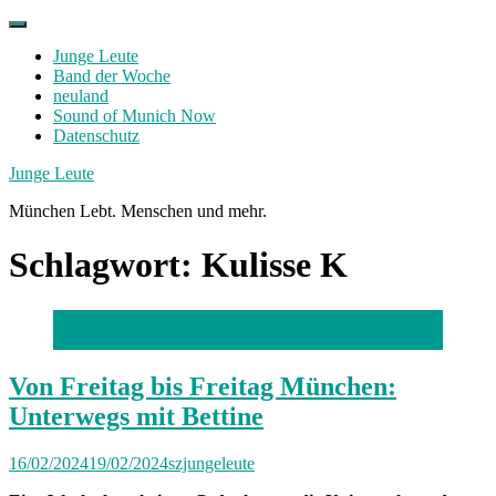
Skip
to
Junge Leute
content
Band der Woche
neuland
Sound of Munich Now
Datenschutz
Facebook
Twitter
Instagram
Junge Leute
München Lebt. Menschen und mehr.
Schlagwort:
Kulisse K
Foto: privat
Von Freitag bis Freitag München:
Unterwegs mit Bettine
16/02/2024
19/02/2024
szjungeleute