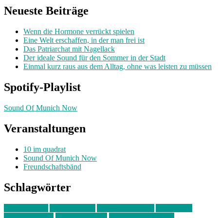
Neueste Beiträge
Wenn die Hormone verrückt spielen
Eine Welt erschaffen, in der man frei ist
Das Patriarchat mit Nagellack
Der ideale Sound für den Sommer in der Stadt
Einmal kurz raus aus dem Alltag, ohne was leisten zu müssen
Spotify-Playlist
Sound Of Munich Now
Veranstaltungen
10 im quadrat
Sound Of Munich Now
Freundschaftsbänd
Schlagwörter
10 im Quadrat
Amelie Völker
Anastasia Trenkler
Ausstellung
bahnwärter thiel
Band der Woche
Bei Krause zu Hause