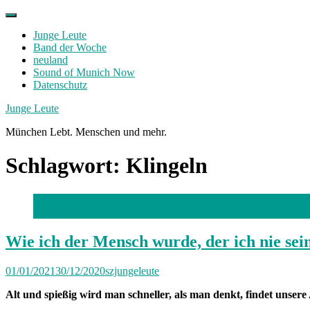
Skip
to
Junge Leute
content
Band der Woche
neuland
Sound of Munich Now
Datenschutz
Facebook
Twitter
Instagram
Junge Leute
München Lebt. Menschen und mehr.
Schlagwort:
Klingeln
Foto: privat
Wie ich der Mensch wurde, der ich nie sei
01/01/2021
30/12/2020
szjungeleute
Alt und spießig wird man schneller, als man denkt, findet unsere 