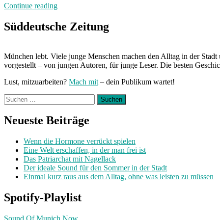
„Wie
Continue reading
ich
der
Süddeutsche Zeitung
Mensch
wurde,
der
München lebt. Viele junge Menschen machen den Alltag in der Stadt 
ich
vorgestellt – von jungen Autoren, für junge Leser. Die besten Geschi
nie
sein
Lust, mitzuarbeiten?
Mach mit
– dein Publikum wartet!
wollte:
Heute
Suchen
mit
nach:
Laura“
Neueste Beiträge
Wenn die Hormone verrückt spielen
Eine Welt erschaffen, in der man frei ist
Das Patriarchat mit Nagellack
Der ideale Sound für den Sommer in der Stadt
Einmal kurz raus aus dem Alltag, ohne was leisten zu müssen
Spotify-Playlist
Sound Of Munich Now