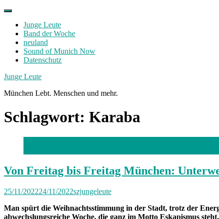
Skip
to
Junge Leute
content
Band der Woche
neuland
Sound of Munich Now
Datenschutz
Facebook
Twitter
Instagram
Junge Leute
München Lebt. Menschen und mehr.
Schlagwort:
Karaba
Foto: privat
Von Freitag bis Freitag München: Unterwe
25/11/2022
24/11/2022
szjungeleute
Man spürt die Weihnachtsstimmung in der Stadt, trotz der Energi
abwechslungsreiche Woche, die ganz im Motto Eskapismus steht.