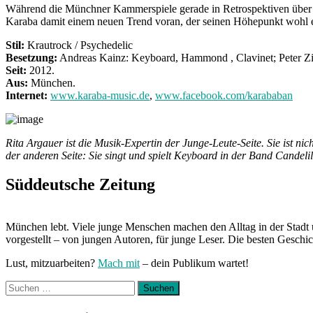
Während die Münchner Kammerspiele gerade in Retrospektiven über
Karaba damit einem neuen Trend voran, der seinen Höhepunkt wohl ers
Stil:
Krautrock / Psychedelic
Besetzung:
Andreas Kainz: Keyboard, Hammond , Clavinet; Peter Zim
Seit:
2012.
Aus:
München.
Internet:
www.karaba-music.de
,
www.facebook.com/karababan
Rita Argauer ist die Musik-Expertin der Junge-Leute-Seite. Sie ist 
der anderen Seite: Sie singt und spielt Keyboard in der Band Candelil
Süddeutsche Zeitung
München lebt. Viele junge Menschen machen den Alltag in der Stadt 
vorgestellt – von jungen Autoren, für junge Leser. Die besten Geschi
Lust, mitzuarbeiten?
Mach mit
– dein Publikum wartet!
Suchen
nach: