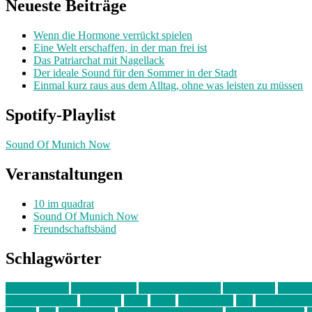
Neueste Beiträge
Wenn die Hormone verrückt spielen
Eine Welt erschaffen, in der man frei ist
Das Patriarchat mit Nagellack
Der ideale Sound für den Sommer in der Stadt
Einmal kurz raus aus dem Alltag, ohne was leisten zu müssen
Spotify-Playlist
Sound Of Munich Now
Veranstaltungen
10 im quadrat
Sound Of Munich Now
Freundschaftsbänd
Schlagwörter
10 im Quadrat
Amelie Völker
Anastasia Trenkler
Ausstellung
bahnwär
junges münchen
Kolumne
kunst
Liebe
Lisi Wasmer
lmu
lost weeken