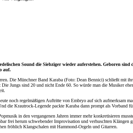
lischen Sound die Siebziger wieder auferstehen. Geboren sind die
 auf.
rren. Die Münchner Band Karaba (Foto: Dean Bennici) schließt mit ihr
Die Jungs sind 20 und nicht Ende 60. So würde man die Musiker eher
it.
e heute noch regelmäßigen Auftritte von Embryo auf sich aufmerksam ma
t. Und die Krautrock-Legende packte Karaba dann prompt als Vorband fü
opmusik in den vergangenen Jahren immer mehr konkretisieren musste,
bar frei herum schwebender Improvisation und verhuschten Klängen geg
ischen fröhlich Klangschalen mit Hammond-Orgeln und Gitarren.