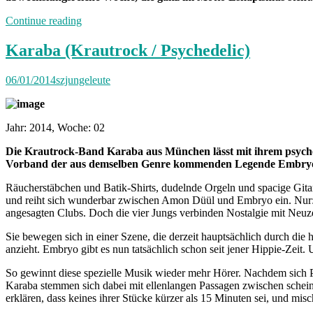
„Von
Continue reading
Freitag
bis
Karaba (Krautrock / Psychedelic)
Freitag
München:
06/01/2014
szjungeleute
Unterwegs
mit
Valentina“
Jahr: 2014, Woche: 02
Die Krautrock-Band Karaba aus München lässt mit ihrem psychede
Vorband der aus demselben Genre kommenden Legende Embryo
Räucherstäbchen und Batik-Shirts, dudelnde Orgeln und spacige Gita
und reiht sich wunderbar zwischen Amon Düül und Embryo ein. Nur: 
angesagten Clubs. Doch die vier Jungs verbinden Nostalgie mit Neuze
Sie bewegen sich in einer Szene, die derzeit hauptsächlich durch di
anzieht. Embryo gibt es nun tatsächlich schon seit jener Hippie-Zei
So gewinnt diese spezielle Musik wieder mehr Hörer. Nachdem sich P
Karaba stemmen sich dabei mit ellenlangen Passagen zwischen schein
erklären, dass keines ihrer Stücke kürzer als 15 Minuten sei, und m