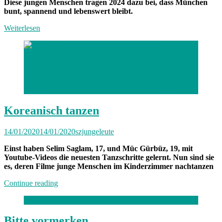
Diese jungen Menschen tragen 2024 dazu bei, dass München
bunt, spannend und lebenswert bleibt.
Weiterlesen
Foto: Robert Haas /
Selim Saglam und Müc Gürbüz
Der sogenannte K-Pop bestimmt das Leben von Selim
Saglam und Müc Gürbüz – optisch und musikalisch.
Koreanisch tanzen
14/01/2020
14/01/2020
szjungeleute
Einst haben Selim Saglam,
17
, und Müc Gürbüz,
19
, mit
Youtube-Videos die neuesten Tanzschritte gelernt. Nun sind sie
es, deren Filme junge Menschen im Kinderzimmer nachtanzen
„Koreanisch
Continue reading
tanzen“
Bitte vormerken