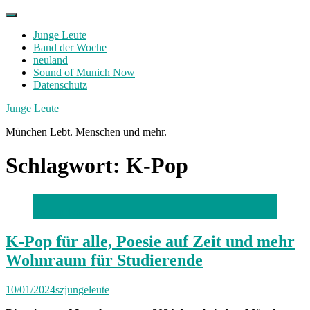
Skip
to
Junge Leute
content
Band der Woche
neuland
Sound of Munich Now
Datenschutz
Facebook
Twitter
Instagram
Junge Leute
München Lebt. Menschen und mehr.
Schlagwort:
K-Pop
Foto: privat
K-Pop für alle, Poesie auf Zeit und mehr
Wohnraum für Studierende
10/01/2024
szjungeleute