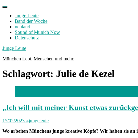
Skip
to
Junge Leute
content
Band der Woche
neuland
Sound of Munich Now
Datenschutz
Facebook
Twitter
Instagram
Junge Leute
München Lebt. Menschen und mehr.
Schlagwort:
Julie de Kezel
Foto: Lorenz Mehrlich
„Ich will mit meiner Kunst etwas zurückg
15/02/2023
szjungeleute
Wo arbeiten Münchens junge kreative Köpfe? Wir haben sie an ih