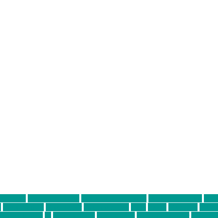
ter thiel
Band der Woche
Bei Krause zu Hause
Beziehungsweise
ein 
d
Louis Seibert
Max Fluder
mein münchen
milla
musik
München
Münch
usanne krause
sz
sz junge leute
szjungeleute
theresa parstorfer
Von Frei