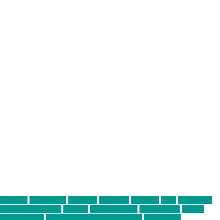
abend mit
farbenladen
feierwerk
fotografie
Hip-Hop
indie
junge leute
ens junge Kreative
neuland
ornella cosenza
Partnerschaft
Philipp
tag bis Freitag
von freitag bis freitag münchen
Zeichen der