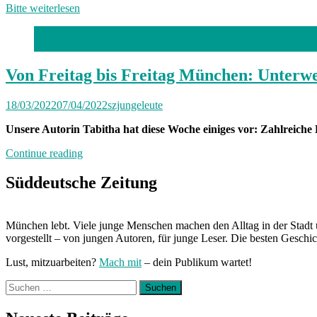
Bitte weiterlesen
Foto: privat
Von Freitag bis Freitag München: Unterwe
18/03/2022
07/04/2022
szjungeleute
Unsere Autorin Tabitha hat diese Woche einiges vor: Zahlreich
„Von
Continue reading
Freitag
bis
Süddeutsche Zeitung
Freitag
München:
Unterwegs
München lebt. Viele junge Menschen machen den Alltag in der Stadt 
mit
vorgestellt – von jungen Autoren, für junge Leser. Die besten Geschi
Tabitha“
Lust, mitzuarbeiten?
Mach mit
– dein Publikum wartet!
Suchen
nach: