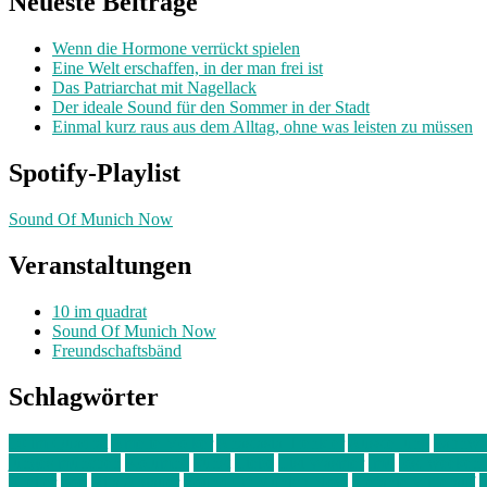
Neueste Beiträge
Wenn die Hormone verrückt spielen
Eine Welt erschaffen, in der man frei ist
Das Patriarchat mit Nagellack
Der ideale Sound für den Sommer in der Stadt
Einmal kurz raus aus dem Alltag, ohne was leisten zu müssen
Spotify-Playlist
Sound Of Munich Now
Veranstaltungen
10 im quadrat
Sound Of Munich Now
Freundschaftsbänd
Schlagwörter
10 im Quadrat
Amelie Völker
Anastasia Trenkler
Ausstellung
bahnwär
junges münchen
Kolumne
kunst
Liebe
Lisi Wasmer
lmu
lost weeken
Kreiter
pop
Rita Argauer
Sound Of Munich Now
Stefanie Witterauf
s