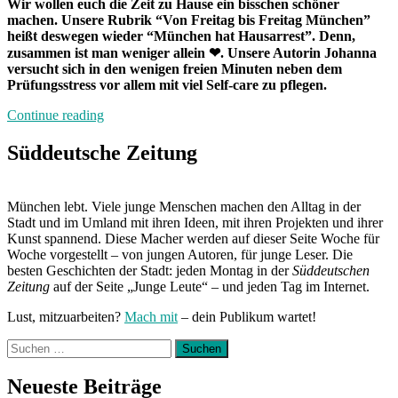
Wir wollen euch die Zeit zu Hause ein bisschen schöner
machen. Unsere Rubrik “Von Freitag bis Freitag München”
heißt deswegen wieder “München hat Hausarrest”. Denn,
zusammen ist man weniger allein ❤. Unsere Autorin Johanna
versucht sich in den wenigen freien Minuten neben dem
Prüfungsstress vor allem mit viel Self-care zu pflegen.
„München
Continue reading
hat
Hausarrest:
Süddeutsche Zeitung
Zuhause
mit
Johanna“
München lebt. Viele junge Menschen machen den Alltag in der
Stadt und im Umland mit ihren Ideen, mit ihren Projekten und ihrer
Kunst spannend. Diese Macher werden auf dieser Seite Woche für
Woche vorgestellt – von jungen Autoren, für junge Leser. Die
besten Geschichten der Stadt: jeden Montag in der
Süddeutschen
Zeitung
auf der Seite „Junge Leute“ – und jeden Tag im Internet.
Lust, mitzuarbeiten?
Mach mit
– dein Publikum wartet!
Suchen
nach:
Neueste Beiträge