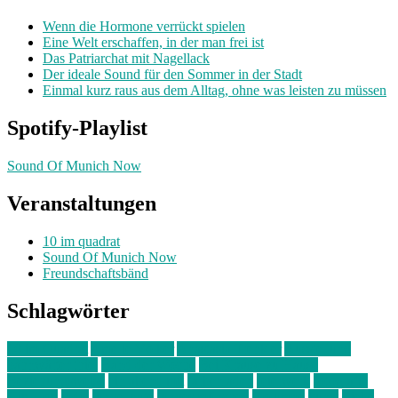
Wenn die Hormone verrückt spielen
Eine Welt erschaffen, in der man frei ist
Das Patriarchat mit Nagellack
Der ideale Sound für den Sommer in der Stadt
Einmal kurz raus aus dem Alltag, ohne was leisten zu müssen
Spotify-Playlist
Sound Of Munich Now
Veranstaltungen
10 im quadrat
Sound Of Munich Now
Freundschaftsbänd
Schlagwörter
10 im Quadrat
Amelie Völker
Anastasia Trenkler
Ausstellung
bahnwärter thiel
Band der Woche
Bei Krause zu Hause
Beziehungsweise
ein abend mit
farbenladen
feierwerk
fotografie
Hip-Hop
indie
junge leute
junges münchen
Kolumne
kunst
Liebe