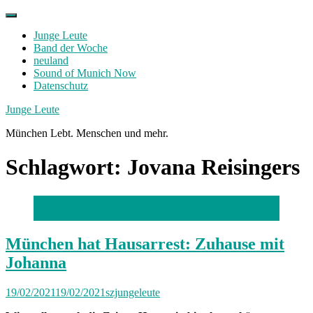
Skip
to
Junge Leute
content
Band der Woche
neuland
Sound of Munich Now
Datenschutz
Facebook
Twitter
Instagram
Junge Leute
München Lebt. Menschen und mehr.
Schlagwort:
Jovana Reisingers
Foto: Florian Kotthoff
München hat Hausarrest: Zuhause mit
Johanna
19/02/2021
19/02/2021
szjungeleute