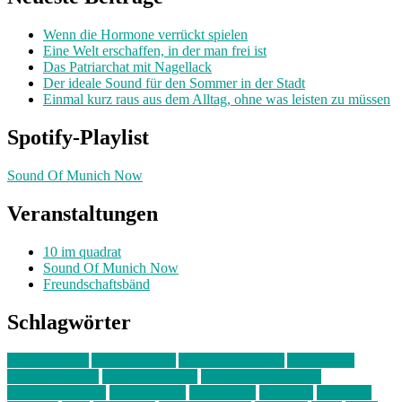
Wenn die Hormone verrückt spielen
Eine Welt erschaffen, in der man frei ist
Das Patriarchat mit Nagellack
Der ideale Sound für den Sommer in der Stadt
Einmal kurz raus aus dem Alltag, ohne was leisten zu müssen
Spotify-Playlist
Sound Of Munich Now
Veranstaltungen
10 im quadrat
Sound Of Munich Now
Freundschaftsbänd
Schlagwörter
10 im Quadrat
Amelie Völker
Anastasia Trenkler
Ausstellung
bahnwärter thiel
Band der Woche
Bei Krause zu Hause
Beziehungsweise
ein abend mit
farbenladen
feierwerk
fotografie