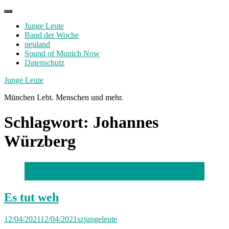
Skip
to
Junge Leute
content
Band der Woche
neuland
Sound of Munich Now
Datenschutz
Facebook
Twitter
Instagram
Junge Leute
München Lebt. Menschen und mehr.
Schlagwort:
Johannes
Würzberg
LVNG. Foto: Andreas Strunz
Es tut weh
12/04/2021
12/04/2021
szjungeleute