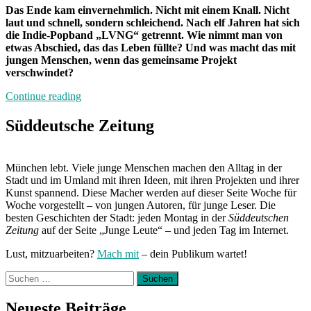
Das Ende kam einvernehmlich. Nicht mit einem Knall. Nicht
laut und schnell, sondern schleichend. Nach elf Jahren hat sich
die Indie-Popband „LVNG“ getrennt. Wie nimmt man von
etwas Abschied, das das Leben füllte? Und was macht das mit
jungen Menschen, wenn das gemeinsame Projekt
verschwindet?
„Es
Continue reading
tut
weh“
Süddeutsche Zeitung
München lebt. Viele junge Menschen machen den Alltag in der
Stadt und im Umland mit ihren Ideen, mit ihren Projekten und ihrer
Kunst spannend. Diese Macher werden auf dieser Seite Woche für
Woche vorgestellt – von jungen Autoren, für junge Leser. Die
besten Geschichten der Stadt: jeden Montag in der
Süddeutschen
Zeitung
auf der Seite „Junge Leute“ – und jeden Tag im Internet.
Lust, mitzuarbeiten?
Mach mit
– dein Publikum wartet!
Suchen
nach:
Neueste Beiträge