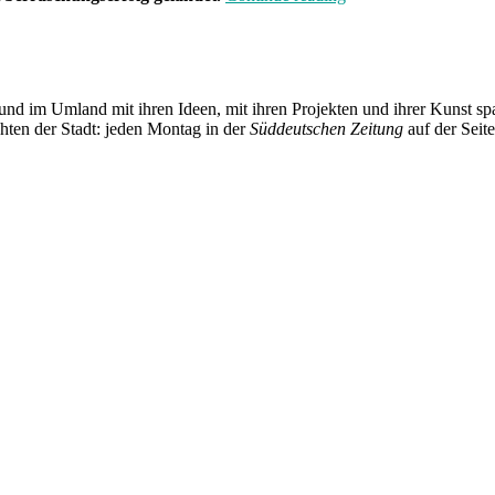
will
überall
etwas
mitnehmen““
und im Umland mit ihren Ideen, mit ihren Projekten und ihrer Kunst 
chten der Stadt: jeden Montag in der
Süddeutschen Zeitung
auf der Seit