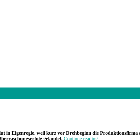
solut in Eigenregie, weil kurz vor Drehbeginn die Produktionsfirma
„„Ich
Überraschungserfolg gelandet.
Continue reading