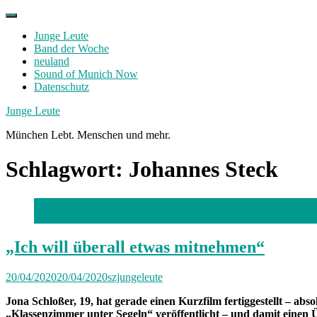
Skip
to
Junge Leute
content
Band der Woche
neuland
Sound of Munich Now
Datenschutz
Facebook
Twitter
Instagram
Junge Leute
München Lebt. Menschen und mehr.
Schlagwort:
Johannes Steck
Jona Schloßer /
Foto: Ilja Piltan
„Ich will überall etwas mitnehmen“
20/04/2020
20/04/2020
szjungeleute
Jona Schloßer, 19, hat gerade einen Kurzfilm fertiggestellt – ab
„Klassenzimmer unter Segeln“ veröffentlicht – und damit einen 