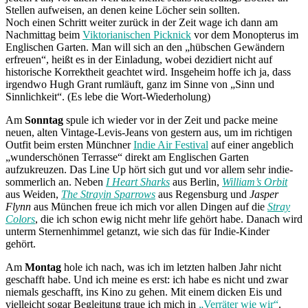
Stellen aufweisen, an denen keine Löcher sein sollten.
Noch einen Schritt weiter zurück in der Zeit wage ich dann am
Nachmittag beim
Viktorianischen Picknick
vor dem Monopterus im
Englischen Garten. Man will sich an den „hübschen Gewändern
erfreuen“, heißt es in der Einladung, wobei dezidiert nicht auf
historische Korrektheit geachtet wird. Insgeheim hoffe ich ja, dass
irgendwo Hugh Grant rumläuft, ganz im Sinne von „Sinn und
Sinnlichkeit“. (Es lebe die Wort-Wiederholung)
Am
Sonntag
spule ich wieder vor in der Zeit und packe meine
neuen, alten Vintage-Levis-Jeans von gestern aus, um im richtigen
Outfit beim ersten Münchner
Indie Air Festival
auf einer angeblich
„wunderschönen Terrasse“ direkt am Englischen Garten
aufzukreuzen. Das Line Up hört sich gut und vor allem sehr indie-
sommerlich an. Neben
I Heart Sharks
aus Berlin,
William’s Orbit
aus Weiden,
The Strayin Sparrows
aus Regensburg und
Jasper
Flynn
aus München freue ich mich vor allen Dingen auf die
Stray
Colors
, die ich schon ewig nicht mehr life gehört habe. Danach wird
unterm Sternenhimmel getanzt, wie sich das für Indie-Kinder
gehört.
Am
Montag
hole ich nach, was ich im letzten halben Jahr nicht
geschafft habe. Und ich meine es erst: ich habe es nicht und zwar
niemals geschafft, ins Kino zu gehen. Mit einem dicken Eis und
vielleicht sogar Begleitung traue ich mich in
„Verräter wie wir“
.