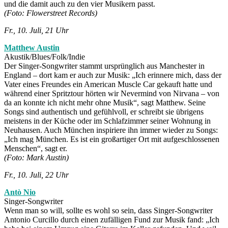
und die damit auch zu den vier Musikern passt.
(Foto: Flowerstreet Records)
Fr., 10. Juli, 21 Uhr
Matthew Austin
Akustik/Blues/Folk/Indie
Der Singer-Songwriter stammt ursprünglich aus Manchester in
England – dort kam er auch zur Musik: „Ich erinnere mich, dass der
Vater eines Freundes ein American Muscle Car gekauft hatte und
während einer Spritztour hörten wir Nevermind von Nirvana – von
da an konnte ich nicht mehr ohne Musik“, sagt Matthew. Seine
Songs sind authentisch und gefühlvoll, er schreibt sie übrigens
meistens in der Küche oder im Schlafzimmer seiner Wohnung in
Neuhausen. Auch München inspiriere ihn immer wieder zu Songs:
„Ich mag München. Es ist ein großartiger Ort mit aufgeschlossenen
Menschen“, sagt er.
(Foto: Mark Austin)
Fr., 10. Juli, 22 Uhr
Antò Nio
Singer-Songwriter
Wenn man so will, sollte es wohl so sein, dass Singer-Songwriter
Antonio Curcillo durch einen zufälligen Fund zur Musik fand: „Ich