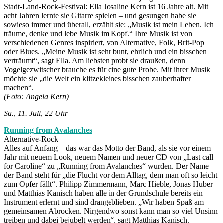
Stadt-Land-Rock-Festival: Ella Josaline Kern ist 16 Jahre alt. Mit
acht Jahren lernte sie Gitarre spielen – und gesungen habe sie
sowieso immer und überall, erzählt sie: „Musik ist mein Leben. Ich
träume, denke und lebe Musik im Kopf.“ Ihre Musik ist von
verschiedenen Genres inspiriert, von Alternative, Folk, Brit-Pop
oder Blues. „Meine Musik ist sehr bunt, ehrlich und ein bisschen
verträumt“, sagt Ella. Am liebsten probt sie draußen, denn
Vogelgezwitscher brauche es für eine gute Probe. Mit ihrer Musik
möchte sie „die Welt ein klitzekleines bisschen zauberhafter
machen“.
(Foto: Angela Kern)
Sa., 11. Juli, 22 Uhr
Running from Avalanches
Alternative-Rock
Alles auf Anfang – das war das Motto der Band, als sie vor einem
Jahr mit neuem Look, neuem Namen und neuer CD von „Last call
for Caroline“ zu „Running from Avalanches“ wurden. Der Name
der Band steht für „die Flucht vor dem Alltag, dem man oft so leicht
zum Opfer fällt“. Philipp Zimmermann, Marc Hieble, Jonas Huber
und Matthias Kanisch haben alle in der Grundschule bereits ein
Instrument erlernt und sind drangeblieben. „Wir haben Spaß am
gemeinsamen Abrocken. Nirgendwo sonst kann man so viel Unsinn
treiben und dabei bejubelt werden“, sagt Matthias Kanisch.