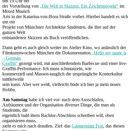
um 19 Uhr bei
der Vorstellung von
„Die Welt in Skizzen. Ein Zeichenprojekt“
im
Mixed Munich
Arts in der Katarina-von-Bora-Straße vorbei. Hierbei handelt es sich
um ein
Projekt von Münchner Architektur Studenten, die ihre auf der
ganzen Welt
entstandenen Skizzen als Buch veröffentlichen.
Dann geht es auch gleich weiter ins Atelier Kino, wo anlässlich der
Filmkunstwochen München die Dokumentation
„Hello my name is
– German
Graffiti“
gezeigt wird, mit anschließendem Barbecue und einer live-
Graffiti-Performance. Ich muss schmunzeln, wie
kommerziell und Massen-tauglich die ursprüngliche Konterkultur
mittlerweile
sein kann. Aber wer weiß, vielleicht finde ich hier ja mein neues
Hobby.
Am Samstag
habe ich viel vor: nach dem Ausschlafen,
Aufräumen und der Organisation diverser Dinge, die man als
Studentin, die
eigentlich bald ihren Bachlor-Abschluss schreiben will, eben
organisieren muss,
zieht es mich nach draußen. Ziel: das
Gärtnerplatz Fest
, das diesen