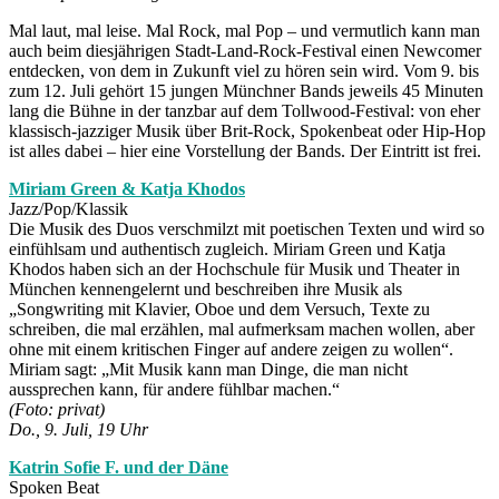
Mal laut, mal leise. Mal Rock, mal Pop – und vermutlich kann man
auch beim diesjährigen Stadt-Land-Rock-Festival einen Newcomer
entdecken, von dem in Zukunft viel zu hören sein wird. Vom 9. bis
zum 12. Juli gehört 15 jungen Münchner Bands jeweils 45 Minuten
lang die Bühne in der tanzbar auf dem Tollwood-Festival: von eher
klassisch-jazziger Musik über Brit-Rock, Spokenbeat oder Hip-Hop
ist alles dabei – hier eine Vorstellung der Bands. Der Eintritt ist frei.
Miriam Green & Katja Khodos
Jazz/Pop/Klassik
Die Musik des Duos verschmilzt mit poetischen Texten und wird so
einfühlsam und authentisch zugleich. Miriam Green und Katja
Khodos haben sich an der Hochschule für Musik und Theater in
München kennengelernt und beschreiben ihre Musik als
„Songwriting mit Klavier, Oboe und dem Versuch, Texte zu
schreiben, die mal erzählen, mal aufmerksam machen wollen, aber
ohne mit einem kritischen Finger auf andere zeigen zu wollen“.
Miriam sagt: „Mit Musik kann man Dinge, die man nicht
aussprechen kann, für andere fühlbar machen.“
(Foto: privat)
Do., 9. Juli, 19 Uhr
Katrin Sofie F. und der Däne
Spoken Beat