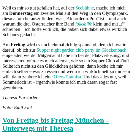
Weil es mir so gut gefallen hat, auf der
Seebühne
, mache ich mich
am
Donnerstag
ein zweites Mal auf den Weg in den Olympiapark,
diesmal um herauszufinden, was „Akkordeon-Pop“ ist – und auch
warum die drei Österreicher ihre Band
folkshilfe
klein und mit „f“
schreiben – ich hoffe wirklich, die haben sich dabei etwas wirklich
Schlaues gedacht.
Am
Freitag
wird es noch einmal richtig spannend, denn ich warte
darauf, ob ich zur
Supper night garden club party im Glockenbach
eingeladen werde. Mitgemacht habe ich bei der Platzverlosung, und
interessieren würde es mich allemal, wie so ein Supper Club abläuft.
Sollte ich nicht zu den Glücklichen gehören, dann koche ich mir
einfach selber etwas zu essen und wenn ich wirklich nett zu mir sein
will, dann zaubere ich eine
Oreo-Tiramisu
. Und das alles nur, weil
Sommerloch ist – irgendwie könnte ich mich daran sogar fast
gewöhnen.
Theresa Parstorfer
Foto: Emil Fink
Von Freitag bis Freitag München –
Unterwegs mit Theresa