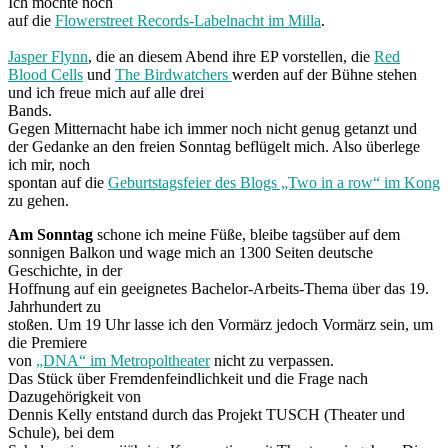
Ich möchte noch
auf die
Flowerstreet Records-Labelnacht im Milla
.
Jasper Flynn
, die an diesem Abend ihre EP vorstellen, die
Red
Blood Cells
und
The Birdwatchers
werden auf der Bühne stehen
und ich freue mich auf alle drei
Bands.
Gegen Mitternacht habe ich immer noch nicht genug getanzt und
der Gedanke an den freien Sonntag beflügelt mich. Also überlege
ich mir, noch
spontan auf die
Geburtstagsfeier des Blogs „Two in a row“ im Kong
zu gehen.
Am Sonntag
schone ich meine Füße, bleibe tagsüber auf dem
sonnigen Balkon und wage mich an 1300 Seiten deutsche
Geschichte, in der
Hoffnung auf ein geeignetes Bachelor-Arbeits-Thema über das 19.
Jahrhundert zu
stoßen. Um 19 Uhr lasse ich den Vormärz jedoch Vormärz sein, um
die Premiere
von
„DNA“ im Metropoltheater
nicht zu verpassen.
Das Stück über Fremdenfeindlichkeit und die Frage nach
Dazugehörigkeit von
Dennis Kelly entstand durch das Projekt TUSCH (Theater und
Schule), bei dem