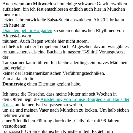
Auch wenn
am Mittwoch
schon einige schwarze Gewitterwolken
aufziehen, bin ich fest entschlossen endlich auch hier in München
meine im
letzten Jahr entwickelte Salsa-Sucht auszuleben. Ab 20 Uhr kann
ich heute im
Dianatempel im Hofgarten
zu südamerikanischen Rhythmen von
Almost-Lovern
träumen. Auch Regen würde hier nicht stören,
schließlich hat der Tempel ein Dach. Abgesehen davon: was gibt es
romantischeres als eine Bachata in nassem T-Shirt? Vorausgesetzt
der
Tanzpartner kann führen. Ich bleibe allerdings ein braves Mädchen
und verfalle
keiner der lateinamerikanischen Verführungstechniken.
Zumal da ich für
Donnerstag
einen Elterntag geplant habe.
Ich nutze die Tatsache, dass meine Mutter mir seit Wochen in
den Ohren liegt, die
Ausstellung von Louise Bourgeois im Haus der
Kunst
auf keinen Fall verpassen zu wollen,
um sie und meinen Vater nach München zu locken. Um halb sieben
nehmen wir an
einer öffentlichen Führung durch die „Cells“ der mit 98 Jahren
verstorbenen
französisch-US-amerikanischen Künstlerin teil. Es geht um