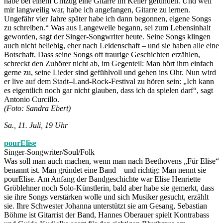
habe bei einem Umzug eine Gitarre im Keller gefunden. Und weil
mir langweilig war, habe ich angefangen, Gitarre zu lernen.
Ungefähr vier Jahre später habe ich dann begonnen, eigene Songs
zu schreiben.“ Was aus Langeweile begann, sei zum Lebensinhalt
geworden, sagt der Singer-Songwriter heute. Seine Songs klingen
auch nicht beliebig, eher nach Leidenschaft – und sie haben alle eine
Botschaft. Dass seine Songs oft traurige Geschichten erzählen,
schreckt den Zuhörer nicht ab, im Gegenteil: Man hört ihm einfach
gerne zu, seine Lieder sind gefühlvoll und gehen ins Ohr. Nun wird
er live auf dem Stadt–Land-Rock-Festival zu hören sein: „Ich kann
es eigentlich noch gar nicht glauben, dass ich da spielen darf“, sagt
Antonio Curcillo.
(Foto: Sandra Ebert)
Sa., 11. Juli, 19 Uhr
pourElise
Singer-Songwriter/Soul/Folk
Was soll man auch machen, wenn man nach Beethovens „Für Elise“
benannt ist. Man gründet eine Band – und richtig: Man nennt sie
pourElise. Am Anfang der Bandgeschichte war Elise Henriette
Gröblehner noch Solo-Künstlerin, bald aber habe sie gemerkt, dass
sie ihre Songs verstärken wolle und sich Musiker gesucht, erzählt
sie. Ihre Schwester Johanna unterstützt sie am Gesang, Sebastian
Böhme ist Gitarrist der Band, Hannes Oberauer spielt Kontrabass