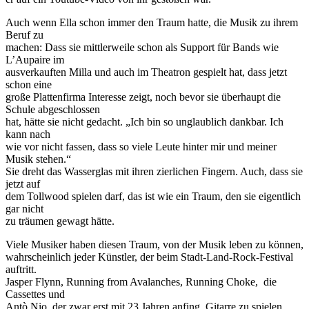
Auch wenn Ella schon immer den Traum hatte, die Musik zu ihrem
Beruf zu
machen: Dass sie mittlerweile schon als Support für Bands wie
L’Aupaire im
ausverkauften Milla und auch im Theatron gespielt hat, dass jetzt
schon eine
große Plattenfirma Interesse zeigt, noch bevor sie überhaupt die
Schule abgeschlossen
hat, hätte sie nicht gedacht. „Ich bin so unglaublich dankbar. Ich
kann nach
wie vor nicht fassen, dass so viele Leute hinter mir und meiner
Musik stehen.“
Sie dreht das Wasserglas mit ihren zierlichen Fingern. Auch, dass sie
jetzt auf
dem Tollwood spielen darf, das ist wie ein Traum, den sie eigentlich
gar nicht
zu träumen gewagt hätte.
Viele Musiker haben diesen Traum, von der Musik leben zu können,
wahrscheinlich jeder Künstler, der beim Stadt-Land-Rock-Festival
auftritt.
Jasper Flynn, Running from Avalanches, Running Choke, die
Cassettes und
Antò Nio, der zwar erst mit 23 Jahren anfing, Gitarre zu spielen,