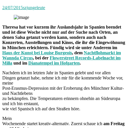
24/07/2015
szjungeleute
Theresa hat vor kurzem ihr Auslandsjahr in Spanien beendet
und ist diese Woche nicht nur auf der Suche nach Orten, an
denen Salsa getanzt werden kann, sondern auch nach
Konzerten, Ausstellungen und Kinos, die ihr die Eingewöhnung
in München erleichtern. Fündig wird sie unter Anderem im
Haus der Kunst bei Louise Burgeois
, dem
Nachtflohmarkt im
Wannda Circus
, bei der
Flowerstreet Records-Labelnacht im
Milla
und im
Dianatempel im Hofgarten
.
Nachdem ich im letzten Jahr in Spanien gelebt und vor allen
Dingen getanzt habe, nehme ich mir für die kommende Woche vor,
meine
Post-Erasmus-Depression mit der Eroberung des Münchner Kultur-
und Nachtlebens
zu bekämpfen. Die Temperaturen erinnern ohnehin an Südeuropa
und ich bin erstaunt,
wie viel Spanisch ich auf den Straßen höre.
Mein
Wochenende startet kreativ-alternativ. Zuerst schaue ich
am Freitag