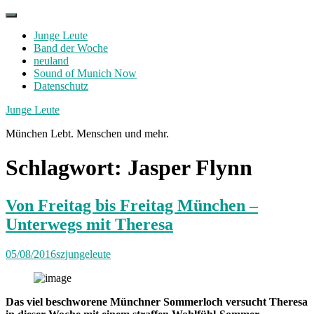
Skip
to
Junge Leute
content
Band der Woche
neuland
Sound of Munich Now
Datenschutz
Facebook
Twitter
Instagram
Junge Leute
München Lebt. Menschen und mehr.
Schlagwort:
Jasper Flynn
Von Freitag bis Freitag München –
Unterwegs mit Theresa
05/08/2016
szjungeleute
Das viel beschworene Münchner Sommerloch versucht Theresa