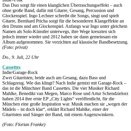
Das Duo sorgt für einen klanglichen Überraschungseffekt – auch
ohne große Band, dafür mit Gitarre, Gesang, Percussion und
Glockenspiel. Ingo Lechner schreibt die Songs, singt und spielt
Gitarre, Bernhard Pricha sorgt für die besonderen Klangeffekte an
den Drums und am Glockenspiel. Anfangs war Ingo unter gleichem
Namen als Solo-Künstler unterwegs, ihre Wege kreuzten sich
jedoch immer wieder und 2012 haben sie dann gemeinsam ein
Album aufgenommen. Sie verzichten auf klassische Bandbesetzung.
(Foto: privat)
Do., 9. Juli, 22 Uhr
Cassettes
Indie/Garage-Rock
Zwei Gitarristen, beide auch am Gesang, dazu Bass und
Schlagzeug. Wie das klingt? Nach Indie gemixt mit Garage-Rock –
das ist die Münchner Band Cassettes. Die vier Musiker Richard
Mahlke, Benedikt van Megen, Marco Rose und Artur Schendzielorz
haben 2014 ihre erste EP „City Lights“ veröffentlicht, für die
München eine große Inspiration war. Musik machen sie „wegen der
Mädels – ist doch klar“, erklärt Richard Mahlke, einer der
Gitarristen und Sänger der Band, mit einem Augenzwinkern.
(Foto: Florian Franke)