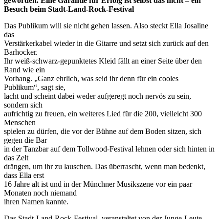
geworden. Eine Garantie für Erfolg ist selbst das nicht – ein
Besuch beim Stadt-Land-Rock-Festival
Das Publikum will sie nicht gehen lassen. Also steckt Ella Josaline
das
Verstärkerkabel wieder in die Gitarre und setzt sich zurück auf den
Barhocker.
Ihr weiß-schwarz-gepunktetes Kleid fällt an einer Seite über den
Rand wie ein
Vorhang. „Ganz ehrlich, was seid ihr denn für ein cooles
Publikum“, sagt sie,
lacht und scheint dabei weder aufgeregt noch nervös zu sein,
sondern sich
aufrichtig zu freuen, ein weiteres Lied für die 200, vielleicht 300
Menschen
spielen zu dürfen, die vor der Bühne auf dem Boden sitzen, sich
gegen die Bar
in der Tanzbar auf dem Tollwood-Festival lehnen oder sich hinten in
das Zelt
drängen, um ihr zu lauschen. Das überrascht, wenn man bedenkt,
dass Ella erst
16 Jahre alt ist und in der Münchner Musikszene vor ein paar
Monaten noch niemand
ihren Namen kannte.
Das Stadt-Land-Rock-Festival, veranstaltet von der Junge-Leute-