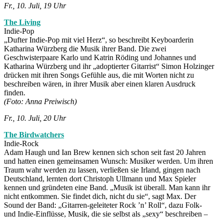
Fr., 10. Juli, 19 Uhr
The Living
Indie-Pop
„Dufter Indie-Pop mit viel Herz“, so beschreibt Keyboarderin
Katharina Würzberg die Musik ihrer Band. Die zwei
Geschwisterpaare Karlo und Katrin Röding und Johannes und
Katharina Würzberg und ihr „adoptierter Gitarrist“ Simon Holzinger
drücken mit ihren Songs Gefühle aus, die mit Worten nicht zu
beschreiben wären, in ihrer Musik aber einen klaren Ausdruck
finden.
(Foto: Anna Preiwisch)
Fr., 10. Juli, 20 Uhr
The Birdwatchers
Indie-Rock
Adam Haugh und Ian Brew kennen sich schon seit fast 20 Jahren
und hatten einen gemeinsamen Wunsch: Musiker werden. Um ihren
Traum wahr werden zu lassen, verließen sie Irland, gingen nach
Deutschland, lernten dort Christoph Ullmann und Max Spieler
kennen und gründeten eine Band. „Musik ist überall. Man kann ihr
nicht entkommen. Sie findet dich, nicht du sie“, sagt Max. Der
Sound der Band: „Gitarren-geleiteter Rock ’n’ Roll“, dazu Folk-
und Indie-Einflüsse, Musik, die sie selbst als „sexy“ beschreiben –