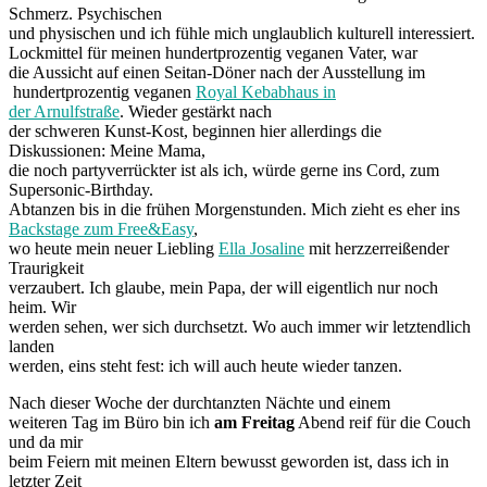
Schmerz. Psychischen
und physischen und ich fühle mich unglaublich kulturell interessiert.
Lockmittel für meinen hundertprozentig veganen Vater, war
die Aussicht auf einen Seitan-Döner nach der Ausstellung im
hundertprozentig veganen
Royal Kebabhaus in
der Arnulfstraße
. Wieder gestärkt nach
der schweren Kunst-Kost, beginnen hier allerdings die
Diskussionen: Meine Mama,
die noch partyverrückter ist als ich, würde gerne ins Cord, zum
Supersonic-Birthday.
Abtanzen bis in die frühen Morgenstunden. Mich zieht es eher ins
Backstage zum Free&Easy
,
wo heute mein neuer Liebling
Ella Josaline
mit herzzerreißender
Traurigkeit
verzaubert. Ich glaube, mein Papa, der will eigentlich nur noch
heim. Wir
werden sehen, wer sich durchsetzt. Wo auch immer wir letztendlich
landen
werden, eins steht fest: ich will auch heute wieder tanzen.
Nach dieser Woche der durchtanzten Nächte und einem
weiteren Tag im Büro bin ich
am Freitag
Abend reif für die Couch
und da mir
beim Feiern mit meinen Eltern bewusst geworden ist, dass ich in
letzter Zeit