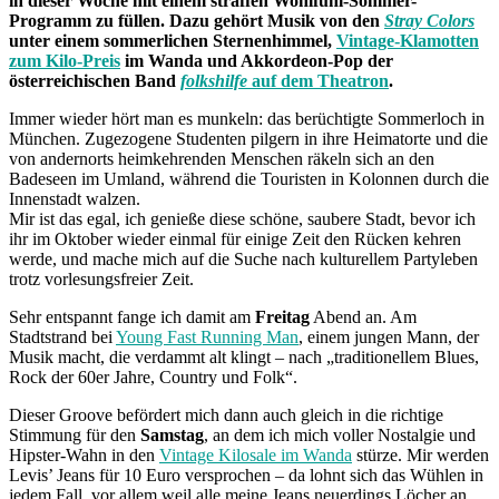
in dieser Woche mit einem straffen Wohlfühl-Sommer-
Programm zu füllen. Dazu gehört Musik von den
Stray Colors
unter einem sommerlichen Sternenhimmel,
Vintage-Klamotten
zum Kilo-Preis
im Wanda und Akkordeon-Pop der
österreichischen Band
folkshilfe
auf dem Theatron
.
Immer wieder hört man es munkeln: das berüchtigte Sommerloch in
München. Zugezogene Studenten pilgern in ihre Heimatorte und die
von andernorts heimkehrenden Menschen räkeln sich an den
Badeseen im Umland, während die Touristen in Kolonnen durch die
Innenstadt walzen.
Mir ist das egal, ich genieße diese schöne, saubere Stadt, bevor ich
ihr im Oktober wieder einmal für einige Zeit den Rücken kehren
werde, und mache mich auf die Suche nach kulturellem Partyleben
trotz vorlesungsfreier Zeit.
Sehr entspannt fange ich damit am
Freitag
Abend an. Am
Stadtstrand bei
Young Fast Running Man
, einem jungen Mann, der
Musik macht, die verdammt alt klingt – nach „traditionellem Blues,
Rock der 60er Jahre, Country und Folk“.
Dieser Groove befördert mich dann auch gleich in die richtige
Stimmung für den
Samstag
, an dem ich mich voller Nostalgie und
Hipster-Wahn in den
Vintage Kilosale im Wanda
stürze. Mir werden
Levis’ Jeans für 10 Euro versprochen – da lohnt sich das Wühlen in
jedem Fall, vor allem weil alle meine Jeans neuerdings Löcher an