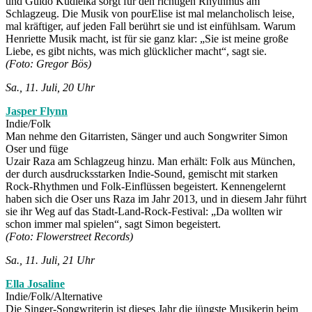
und Guido Kudielka sorgt für den richtigen Rhythmus am
Schlagzeug. Die Musik von pourElise ist mal melancholisch leise,
mal kräftiger, auf jeden Fall berührt sie und ist einfühlsam. Warum
Henriette Musik macht, ist für sie ganz klar: „Sie ist meine große
Liebe, es gibt nichts, was mich glücklicher macht“, sagt sie.
(Foto: Gregor Bös)
Sa., 11. Juli, 20 Uhr
Jasper Flynn
Indie/Folk
Man nehme den Gitarristen, Sänger und auch Songwriter Simon
Oser und füge
Uzair Raza am Schlagzeug hinzu. Man erhält: Folk aus München,
der durch ausdrucksstarken Indie-Sound, gemischt mit starken
Rock-Rhythmen und Folk-Einflüssen begeistert. Kennengelernt
haben sich die Oser uns Raza im Jahr 2013, und in diesem Jahr führt
sie ihr Weg auf das Stadt-Land-Rock-Festival: „Da wollten wir
schon immer mal spielen“, sagt Simon begeistert.
(Foto: Flowerstreet Records)
Sa., 11. Juli, 21 Uhr
Ella Josaline
Indie/Folk/Alternative
Die Singer-Songwriterin ist dieses Jahr die jüngste Musikerin beim