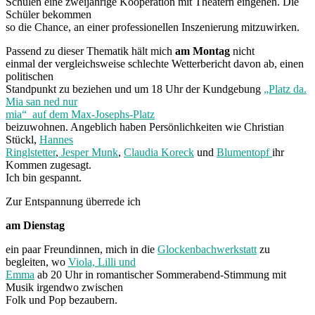
Schulen eine zweijährige Kooperation mit Theatern eingehen. Die
Schüler bekommen
so die Chance, an einer professionellen Inszenierung mitzuwirken.
Passend zu dieser Thematik hält mich
am Montag
nicht
einmal der vergleichsweise schlechte Wetterbericht davon ab, einen
politischen
Standpunkt zu beziehen und um 18 Uhr der Kundgebung
„Platz da.
Mia san ned nur
mia“ auf dem Max-Josephs-Platz
beizuwohnen. Angeblich haben Persönlichkeiten wie Christian
Stückl,
Hannes
Ringlstetter
,
Jesper Munk
,
Claudia Koreck
und
Blumentopf
ihr
Kommen zugesagt.
Ich bin gespannt.
Zur Entspannung überrede ich
am Dienstag
ein paar Freundinnen, mich in die
Glockenbachwerkstatt
zu
begleiten, wo
Viola, Lilli und
Emma
ab 20 Uhr in romantischer Sommerabend-Stimmung mit
Musik irgendwo zwischen
Folk und Pop bezaubern.