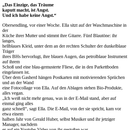
„Das Einzige, das Träume
kaputt macht, ist Angst.
Und ich habe keine Angst.“
Obersendling, vor einer Woche. Ella sitzt auf der Waschmaschine in
der
Küche ihrer Mutter und stimmt ihre Gitarre. Fünf Blautöne: ihr
langes,
hellblaues Kleid, unter dem an der rechten Schulter der dunkelblaue
Träger
ihres BHs hervorlugt, ihre blauen Augen, das petrolblaue Instrument
auf ihrem
Schoß und eine blau-gemusterte Fliese, die in den Parkettboden
eingelassen ist.
Über dem Gasherd hängen Postkarten mit motivierenden Sprüchen
und an der Wand
eine Fotocollage von Ella. Auf den Ablagen stehen Bio-Produkte,
alles vegan.
„Ich weiß nicht mehr genau, was in der E-Mail stand, aber auf
einmal ging alles
ganz schnell“, sagt Ella. Die E-Mail, von der sie spricht, kam vor
etwa einem
halben Jahr von Gerald Huber, selbst Musiker und ihr jetziger
Manager, nachdem
er auf ein Youtube-Video von ihr gestoßen war.