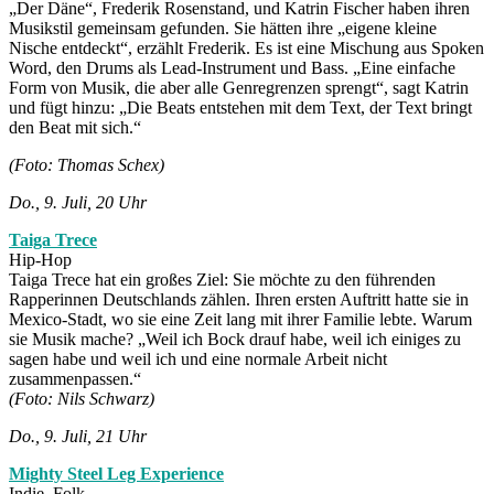
„Der Däne“, Frederik Rosenstand, und Katrin Fischer haben ihren
Musikstil gemeinsam gefunden. Sie hätten ihre „eigene kleine
Nische entdeckt“, erzählt Frederik. Es ist eine Mischung aus Spoken
Word, den Drums als Lead-Instrument und Bass. „Eine einfache
Form von Musik, die aber alle Genregrenzen sprengt“, sagt Katrin
und fügt hinzu: „Die Beats entstehen mit dem Text, der Text bringt
den Beat mit sich.“
(Foto: Thomas Schex)
Do., 9. Juli, 20 Uhr
Taiga Trece
Hip-Hop
Taiga Trece hat ein großes Ziel: Sie möchte zu den führenden
Rapperinnen Deutschlands zählen. Ihren ersten Auftritt hatte sie in
Mexico-Stadt, wo sie eine Zeit lang mit ihrer Familie lebte. Warum
sie Musik mache? „Weil ich Bock drauf habe, weil ich einiges zu
sagen habe und weil ich und eine normale Arbeit nicht
zusammenpassen.“
(Foto: Nils Schwarz)
Do., 9. Juli, 21 Uhr
Mighty Steel Leg Experience
Indie–Folk