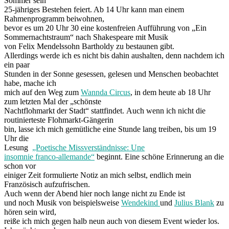
Sommer sein
25-jähriges Bestehen feiert. Ab 14 Uhr kann man einem
Rahmenprogramm beiwohnen,
bevor es um 20 Uhr 30 eine kostenfreien Aufführung von „Ein
Sommernachtstraum“ nach Shakespeare mit Musik
von Felix Mendelssohn Bartholdy zu bestaunen gibt.
Allerdings werde ich es nicht bis dahin aushalten, denn nachdem ich
ein paar
Stunden in der Sonne gesessen, gelesen und Menschen beobachtet
habe, mache ich
mich auf den Weg zum
Wannda Circus
, in dem heute ab 18 Uhr
zum letzten Mal der „schönste
Nachtflohmarkt der Stadt“ stattfindet. Auch wenn ich nicht die
routinierteste Flohmarkt-Gängerin
bin, lasse ich mich gemütliche eine Stunde lang treiben, bis um 19
Uhr die
Lesung
„Poetische Missverständnisse: Une
insomnie franco-allemande“
beginnt. Eine schöne Erinnerung an die
schon vor
einiger Zeit formulierte Notiz an mich selbst, endlich mein
Französisch aufzufrischen.
Auch wenn der Abend hier noch lange nicht zu Ende ist
und noch Musik von beispielsweise
Wendekind
und
Julius Blank
zu
hören sein wird,
reiße ich mich gegen halb neun auch von diesem Event wieder los.