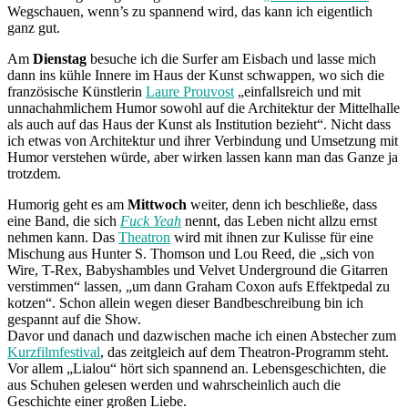
Wegschauen, wenn’s zu spannend wird, das kann ich eigentlich
ganz gut.
Am
Dienstag
besuche ich die Surfer am Eisbach und lasse mich
dann ins kühle Innere im Haus der Kunst schwappen, wo sich die
französische Künstlerin
Laure Prouvost
„einfallsreich und mit
unnachahmlichem Humor sowohl auf die Architektur der Mittelhalle
als auch auf das Haus der Kunst als Institution bezieht“. Nicht dass
ich etwas von Architektur und ihrer Verbindung und Umsetzung mit
Humor verstehen würde, aber wirken lassen kann man das Ganze ja
trotzdem.
Humorig geht es am
Mittwoch
weiter, denn ich beschließe, dass
eine Band, die sich
Fuck Yeah
nennt, das Leben nicht allzu ernst
nehmen kann. Das
Theatron
wird mit ihnen zur Kulisse für eine
Mischung aus Hunter S. Thomson und Lou Reed, die „sich von
Wire, T-Rex, Babyshambles und Velvet Underground die Gitarren
verstimmen“ lassen, „um dann Graham Coxon aufs Effektpedal zu
kotzen“. Schon allein wegen dieser Bandbeschreibung bin ich
gespannt auf die Show.
Davor und danach und dazwischen mache ich einen Abstecher zum
Kurzfilmfestival
, das zeitgleich auf dem Theatron-Programm steht.
Vor allem „Lialou“ hört sich spannend an. Lebensgeschichten, die
aus Schuhen gelesen werden und wahrscheinlich auch die
Geschichte einer großen Liebe.