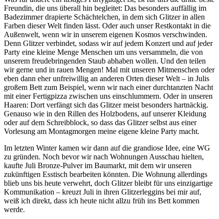
Freundin, die uns überall hin begleitet: Das besonders auffällig im
Badezimmer drapierte Schächtelchen, in dem sich Glitzer in allen
Farben dieser Welt finden lässt. Oder auch unser Restkontakt in die
Außenwelt, wenn wir in unserem eigenen Kosmos verschwinden.
Denn Glitzer verbindet, sodass wir auf jedem Konzert und auf jeder
Party eine kleine Menge Menschen um uns versammeln, die von
unserem freudebringenden Staub abhaben wollen. Und den teilen
wir gerne und in rauen Mengen! Mal mit unseren Mitmenschen oder
eben dann eher unfreiwillig an anderen Orten dieser Welt – in Julis
großem Bett zum Beispiel, wenn wir nach einer durchtanzten Nacht
mit einer Fertigpizza zwischen uns einschlummern. Oder in unseren
Haaren: Dort verfängt sich das Glitzer meist besonders hartnäckig.
Genauso wie in den Rillen des Holzbodens, auf unserer Kleidung
oder auf dem Schreibblock, so dass das Glitzer selbst aus einer
Vorlesung am Montagmorgen meine eigene kleine Party macht.
Im letzten Winter kamen wir dann auf die grandiose Idee, eine WG
zu gründen. Noch bevor wir nach Wohnungen Ausschau hielten,
kaufte Juli Bronze-Pulver im Baumarkt, mit dem wir unseren
zukünftigen Esstisch bearbeiten könnten. Die Wohnung allerdings
blieb uns bis heute verwehrt, doch Glitzer bleibt für uns einzigartige
Kommunikation – kreuzt Juli in ihren Glitzerleggins bei mir auf,
weiß ich direkt, dass ich heute nicht allzu früh ins Bett kommen
werde.