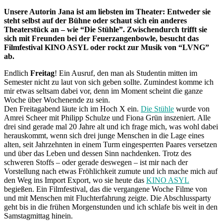
Unsere Autorin Jana ist am liebsten im Theater: Entweder sie
steht selbst auf der Bühne oder schaut sich ein anderes
Theaterstück an – wie “Die Stühle”. Zwischendurch trifft sie
sich mit Freunden bei der Feuerzangenbowle, besucht das
Filmfestival KINO ASYL oder rockt zur Musik von “LVNG”
ab.
Endlich
Freitag
! Ein Ausruf, den man als Studentin mitten im
Semester nicht zu laut von sich geben sollte. Zumindest komme ich
mir etwas seltsam dabei vor, denn im Moment scheint die ganze
Woche über Wochenende zu sein.
Den Freitagabend läute ich im Hoch X ein.
Die Stühle
wurde von
Amrei Scheer mit Philipp Schulze und Fiona Grün inszeniert. Alle
drei sind gerade mal 20 Jahre alt und ich frage mich, was wohl dabei
herauskommt, wenn sich drei junge Menschen in die Lage eines
alten, seit Jahrzehnten in einem Turm eingesperrten Paares versetzen
und über das Leben und dessen Sinn nachdenken. Trotz des
schweren Stoffs – oder gerade deswegen – ist mir nach der
Vorstellung nach etwas Fröhlichkeit zumute und ich mache mich auf
den Weg ins Import Export, wo sie heute das
KINO ASYL
begießen. Ein Filmfestival, das die vergangene Woche Filme von
und mit Menschen mit Fluchterfahrung zeigte. Die Abschlussparty
geht bis in die frühen Morgenstunden und ich schlafe bis weit in den
Samstagmittag hinein.