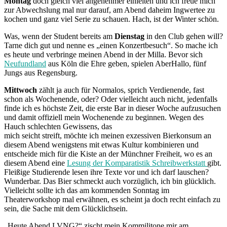
Montag
doch gleich viel angenehmer einleiten und ich freue mich
zur Abwechslung mal nur darauf, am Abend daheim Ingwertee zu
kochen und ganz viel Serie zu schauen. Hach, ist der Winter schön.
Was, wenn der Student bereits am
Dienstag
in den Club gehen will?
Tarne dich gut und nenne es „einen Konzertbesuch“. So mache ich
es heute und verbringe meinen Abend in der Milla. Bevor sich
Neufundland
aus Köln die Ehre geben, spielen AberHallo, fünf
Jungs aus Regensburg.
Mittwoch
zählt ja auch für Normalos, sprich Verdienende, fast
schon als Wochenende, oder? Oder vielleicht auch nicht, jedenfalls
finde ich es höchste Zeit, die erste Bar in dieser Woche aufzusuchen
und damit offiziell mein Wochenende zu beginnen. Wegen des
Hauch schlechten Gewissens, das
mich seicht streift, möchte ich meinen exzessiven Bierkonsum an
diesem Abend wenigstens mit etwas Kultur kombinieren und
entscheide mich für die Kiste an der Münchner Freiheit, wo es an
diesem Abend eine
Lesung der Komparatistik Schreibwerkstatt
gibt.
Fleißige Studierende lesen ihre Texte vor und ich darf lauschen?
Wunderbar. Das Bier schmeckt auch vorzüglich, ich bin glücklich.
Vielleicht sollte ich das am kommenden Sonntag im
Theaterworkshop mal erwähnen, es scheint ja doch recht einfach zu
sein, die Sache mit dem Glücklichsein.
„Heute Abend LVNG?“ zischt mein Kommilitone mir am