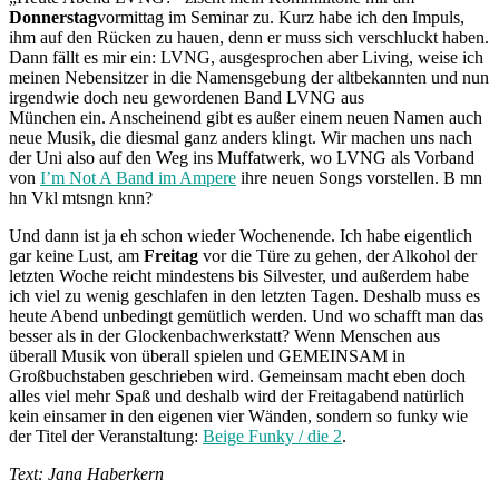
Donnerstag
vormittag im Seminar zu. Kurz habe ich den Impuls,
ihm auf den Rücken zu hauen, denn er muss sich verschluckt haben.
Dann fällt es mir ein: LVNG, ausgesprochen aber Living, weise ich
meinen Nebensitzer in die Namensgebung der altbekannten und nun
irgendwie doch neu gewordenen Band LVNG aus
München ein. Anscheinend gibt es außer einem neuen Namen auch
neue Musik, die diesmal ganz anders klingt. Wir machen uns nach
der Uni also auf den Weg ins Muffatwerk, wo LVNG als Vorband
von
I’m Not A Band im Ampere
ihre neuen Songs vorstellen. B mn
hn Vkl mtsngn knn?
Und dann ist ja eh schon wieder Wochenende. Ich habe eigentlich
gar keine Lust, am
Freitag
vor die Türe zu gehen, der Alkohol der
letzten Woche reicht mindestens bis Silvester, und außerdem habe
ich viel zu wenig geschlafen in den letzten Tagen. Deshalb muss es
heute Abend unbedingt gemütlich werden. Und wo schafft man das
besser als in der Glockenbachwerkstatt? Wenn Menschen aus
überall Musik von überall spielen und GEMEINSAM in
Großbuchstaben geschrieben wird. Gemeinsam macht eben doch
alles viel mehr Spaß und deshalb wird der Freitagabend natürlich
kein einsamer in den eigenen vier Wänden, sondern so funky wie
der Titel der Veranstaltung:
Beige Funky / die 2
.
Text: Jana Haberkern