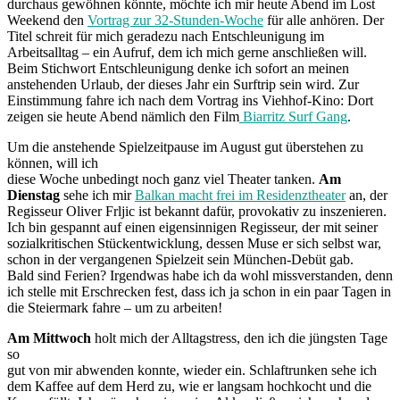
durchaus gewöhnen könnte, möchte ich mir heute Abend im Lost
Weekend den
Vortrag zur 32-Stunden-Woche
für alle anhören. Der
Titel schreit für mich geradezu nach Entschleunigung im
Arbeitsalltag – ein Aufruf, dem ich mich gerne anschließen will.
Beim Stichwort Entschleunigung denke ich sofort an meinen
anstehenden Urlaub, der dieses Jahr ein Surftrip sein wird. Zur
Einstimmung fahre ich nach dem Vortrag ins Viehhof-Kino: Dort
zeigen sie heute Abend nämlich den Film
Biarritz Surf Gang
.
Um die anstehende Spielzeitpause im August gut überstehen zu
können, will ich
diese Woche unbedingt noch ganz viel Theater tanken.
Am
Dienstag
sehe ich mir
Balkan macht frei im Residenztheater
an, der
Regisseur Oliver Frljic ist bekannt dafür, provokativ zu inszenieren.
Ich bin gespannt auf einen eigensinnigen Regisseur, der mit seiner
sozialkritischen Stückentwicklung, dessen Muse er sich selbst war,
schon in der vergangenen Spielzeit sein München-Debüt gab.
Bald sind Ferien? Irgendwas habe ich da wohl missverstanden, denn
ich stelle mit Erschrecken fest, dass ich ja schon in ein paar Tagen in
die Steiermark fahre – um zu arbeiten!
Am Mittwoch
holt mich der Alltagstress, den ich die jüngsten Tage
so
gut von mir abwenden konnte, wieder ein. Schlaftrunken sehe ich
dem Kaffee auf dem Herd zu, wie er langsam hochkocht und die