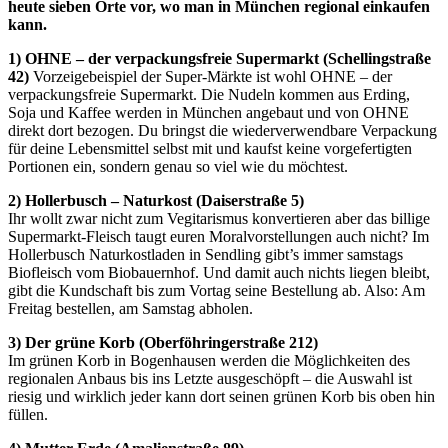
heute sieben Orte vor, wo man in München regional einkaufen
kann.
1) OHNE – der verpackungsfreie Supermarkt (Schellingstraße
42)
Vorzeigebeispiel der Super-Märkte ist wohl OHNE – der
verpackungsfreie Supermarkt. Die Nudeln kommen aus Erding,
Soja und Kaffee werden in München angebaut und von OHNE
direkt dort bezogen. Du bringst die wiederverwendbare Verpackung
für deine Lebensmittel selbst mit und kaufst keine vorgefertigten
Portionen ein, sondern genau so viel wie du möchtest.
2) Hollerbusch – Naturkost (Daiserstraße 5)
Ihr wollt zwar nicht zum Vegitarismus konvertieren aber das billige
Supermarkt-Fleisch taugt euren Moralvorstellungen auch nicht? Im
Hollerbusch Naturkostladen in Sendling gibt’s immer samstags
Biofleisch vom Biobauernhof. Und damit auch nichts liegen bleibt,
gibt die Kundschaft bis zum Vortag seine Bestellung ab. Also: Am
Freitag bestellen, am Samstag abholen.
3) Der grüne Korb (Oberföhringerstraße 212)
Im grünen Korb in Bogenhausen werden die Möglichkeiten des
regionalen Anbaus bis ins Letzte ausgeschöpft – die Auswahl ist
riesig und wirklich jeder kann dort seinen grünen Korb bis oben hin
füllen.