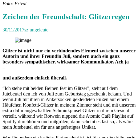
Foto: Privat
Zeichen der Freundschaft: Glitzerregen
30/11/2017
szjungeleute
Glitzer ist nicht nur ein verbindendes Element zwischen unserer
Autorin und ihrer Freundin Juli, sondern auch ein ganz
besonders sympathischer, wirksamer Kommunikator. Ach ja
–
und außerdem einfach überall.
“Ich stehe mit beiden Beinen fest im Glitzer”, steht auf dem
Jutebeutel den ich von Juli zum Geburtstag geschenkt bekam. Und
wenn Juli mit ihren in Ankersocken gekleideten Füßen auf einem
Häufchen Konfetti-Glitzer in meinem Zimmer steht und mit unserem
extra dafür angeschafften Schminkpinsel Glitzer in ihrem Gesicht
verteilt, während wir Rotwein nippend die Atomic Café Playlist auf
Spotify durchhören und mitgrölen, dann scheint es fast so, als wäre
mein Jutebeutel ein für uns angefertigtes Unikat.
Was für andere ein lustiges Partygadget ist, ist für uns die dritte beste