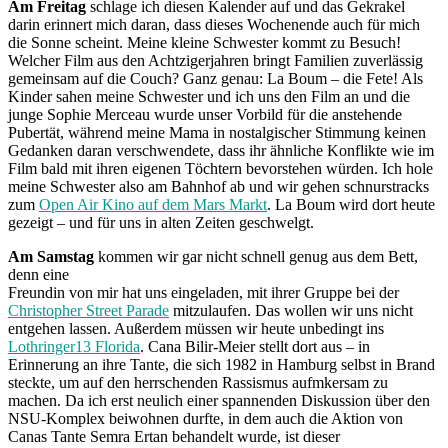
Am Freitag
schlage ich diesen Kalender auf und das Gekrakel
darin erinnert mich daran, dass dieses Wochenende auch für mich
die Sonne scheint. Meine kleine Schwester kommt zu Besuch!
Welcher Film aus den Achtzigerjahren bringt Familien zuverlässig
gemeinsam auf die Couch? Ganz genau: La Boum – die Fete! Als
Kinder sahen meine Schwester und ich uns den Film an und die
junge Sophie Merceau wurde unser Vorbild für die anstehende
Pubertät, während meine Mama in nostalgischer Stimmung keinen
Gedanken daran verschwendete, dass ihr ähnliche Konflikte wie im
Film bald mit ihren eigenen Töchtern bevorstehen würden. Ich hole
meine Schwester also am Bahnhof ab und wir gehen schnurstracks
zum
Open Air Kino auf dem Mars Markt
. La Boum wird dort heute
gezeigt – und für uns in alten Zeiten geschwelgt.
Am Samstag
kommen wir gar nicht schnell genug aus dem Bett,
denn eine
Freundin von mir hat uns eingeladen, mit ihrer Gruppe bei der
Christopher Street Parade
mitzulaufen. Das wollen wir uns nicht
entgehen lassen. Außerdem müssen wir heute unbedingt ins
Lothringer13 Florida
. Cana Bilir-Meier stellt dort aus – in
Erinnerung an ihre Tante, die sich 1982 in Hamburg selbst in Brand
steckte, um auf den herrschenden Rassismus aufmkersam zu
machen. Da ich erst neulich einer spannenden Diskussion über den
NSU-Komplex beiwohnen durfte, in dem auch die Aktion von
Canas Tante Semra Ertan behandelt wurde, ist dieser