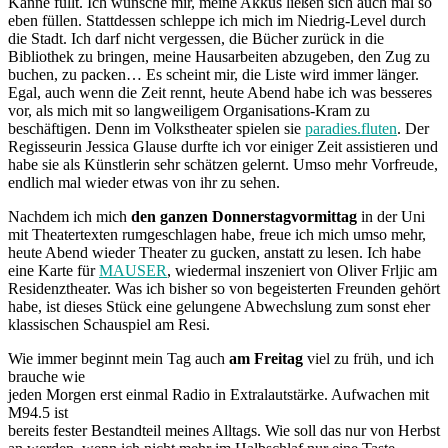
Kanne füllt. Ich wünsche mir, meine Akkus ließen sich auch mal so
eben füllen. Stattdessen schleppe ich mich im Niedrig-Level durch
die Stadt. Ich darf nicht vergessen, die Bücher zurück in die
Bibliothek zu bringen, meine Hausarbeiten abzugeben, den Zug zu
buchen, zu packen… Es scheint mir, die Liste wird immer länger.
Egal, auch wenn die Zeit rennt, heute Abend habe ich was besseres
vor, als mich mit so langweiligem Organisations-Kram zu
beschäftigen. Denn im Volkstheater spielen sie
paradies.fluten
. Der
Regisseurin Jessica Glause durfte ich vor einiger Zeit assistieren und
habe sie als Künstlerin sehr schätzen gelernt. Umso mehr Vorfreude,
endlich mal wieder etwas von ihr zu sehen.
Nachdem ich mich
den ganzen Donnerstagvormittag
in der Uni
mit Theatertexten rumgeschlagen habe, freue ich mich umso mehr,
heute Abend wieder Theater zu gucken, anstatt zu lesen. Ich habe
eine Karte für
MAUSER
, wiedermal inszeniert von Oliver Frljic am
Residenztheater. Was ich bisher so von begeisterten Freunden gehört
habe, ist dieses Stück eine gelungene Abwechslung zum sonst eher
klassischen Schauspiel am Resi.
Wie immer beginnt mein Tag auch
am Freitag
viel zu früh, und ich
brauche wie
jeden Morgen erst einmal Radio in Extralautstärke. Aufwachen mit
M94.5 ist
bereits fester Bestandteil meines Alltags. Wie soll das nur von Herbst