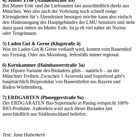
4) Mutter Erde (Amalienstraße 89)
Bei Mutter Erde sind die Lieferanten fast ausschließlich direkt aus
München. Wer also nach der Vorlesung noch schnell einige
Kleinigkeiten für’s Abendessen besorgen möchte kann also einfach
den Hinterausgang des Hauptgebäudes der LMU benutzen und steht
dann quasi mitten im Mutter Erde. Ist ja eh viel näher als Norma
oder Tengelmann.
5) Laden Gut & Gerne (Klugstraße 4)
Was im Laden Gut & Gerne verkauft wird, kommt vom Bauernhof
aus Freising. Oder aus Moosburg. Jedenfalls immer regional.
6) Kornkammer (Haimhauserstraße 3a)
Die Hipster-Variante des Bioladens gibts – natürlich – an der
Münchner Freiheit. Zwischen 1 Ayurveda und Superfood gibt’s
hauptsächlich Bioprodukte von Bauernhöfen aus Bayern und
Baden-Württemberg.
7) ERDGARTEN (Planeggerstraße 9a)
Der ERDGARATEN Bio-Supermarkt in Pasing verspricht 100%
BIO-Produkte. Außerdem wird auch dieser Bioladen fast
ausschließlich aus Süddeutschland beliefert.
Text: Jana Haberkern