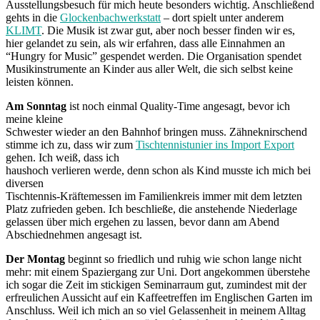
Ausstellungsbesuch für mich heute besonders wichtig. Anschließend
gehts in die
Glockenbachwerkstatt
– dort spielt unter anderem
KLIMT
. Die Musik ist zwar gut, aber noch besser finden wir es,
hier gelandet zu sein, als wir erfahren, dass alle Einnahmen an
“Hungry for Music” gespendet werden. Die Organisation spendet
Musikinstrumente an Kinder aus aller Welt, die sich selbst keine
leisten können.
Am Sonntag
ist noch einmal Quality-Time angesagt, bevor ich
meine kleine
Schwester wieder an den Bahnhof bringen muss. Zähneknirschend
stimme ich zu, dass wir zum
Tischtennistunier ins Import Export
gehen. Ich weiß, dass ich
haushoch verlieren werde, denn schon als Kind musste ich mich bei
diversen
Tischtennis-Kräftemessen im Familienkreis immer mit dem letzten
Platz zufrieden geben. Ich beschließe, die anstehende Niederlage
gelassen über mich ergehen zu lassen, bevor dann am Abend
Abschiednehmen angesagt ist.
Der Montag
beginnt so friedlich und ruhig wie schon lange nicht
mehr: mit einem Spaziergang zur Uni. Dort angekommen überstehe
ich sogar die Zeit im stickigen Seminarraum gut, zumindest mit der
erfreulichen Aussicht auf ein Kaffeetreffen im Englischen Garten im
Anschluss. Weil ich mich an so viel Gelassenheit in meinem Alltag