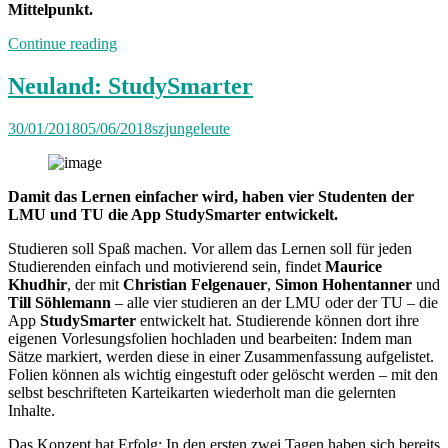
Mittelpunkt.
„Neuland:
Continue reading
Schnapsundidee-
Festival“
Neuland: StudySmarter
30/01/2018
05/06/2018
szjungeleute
Damit das Lernen einfacher wird, haben vier Studenten der
LMU und TU die App StudySmarter entwickelt.
Studieren soll Spaß machen. Vor allem das Lernen soll für jeden
Studierenden einfach und motivierend sein, findet
Maurice
Khudhir
, der mit
Christian Felgenauer
,
Simon Hohentanner
und
Till Söhlemann
– alle vier studieren an der LMU oder der TU – die
App
StudySmarter
entwickelt hat. Studierende können dort ihre
eigenen Vorlesungsfolien hochladen und bearbeiten: Indem man
Sätze markiert, werden diese in einer Zusammenfassung aufgelistet.
Folien können als wichtig eingestuft oder gelöscht werden – mit den
selbst beschrifteten Karteikarten wiederholt man die gelernten
Inhalte.
Das Konzept hat Erfolg: In den ersten zwei Tagen haben sich bereits