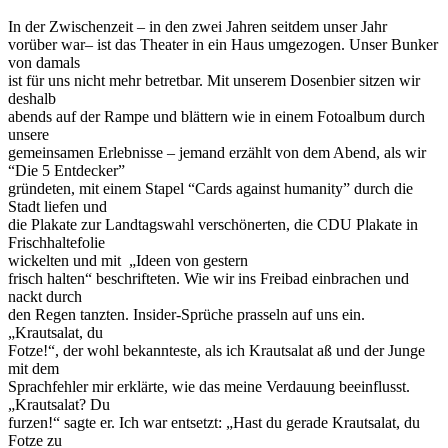
In der Zwischenzeit – in den zwei Jahren seitdem unser Jahr
vorüber war– ist das Theater in ein Haus umgezogen. Unser Bunker
von damals
ist für uns nicht mehr betretbar. Mit unserem Dosenbier sitzen wir
deshalb
abends auf der Rampe und blättern wie in einem Fotoalbum durch
unsere
gemeinsamen Erlebnisse – jemand erzählt von dem Abend, als wir
“Die 5 Entdecker”
gründeten, mit einem Stapel “Cards against humanity” durch die
Stadt liefen und
die Plakate zur Landtagswahl verschönerten, die CDU Plakate in
Frischhaltefolie
wickelten und mit „Ideen von gestern
frisch halten“ beschrifteten. Wie wir ins Freibad einbrachen und
nackt durch
den Regen tanzten. Insider-Sprüche prasseln auf uns ein.
„Krautsalat, du
Fotze!“, der wohl bekannteste, als ich Krautsalat aß und der Junge
mit dem
Sprachfehler mir erklärte, wie das meine Verdauung beeinflusst.
„Krautsalat? Du
furzen!“ sagte er. Ich war entsetzt: „Hast du gerade Krautsalat, du
Fotze zu