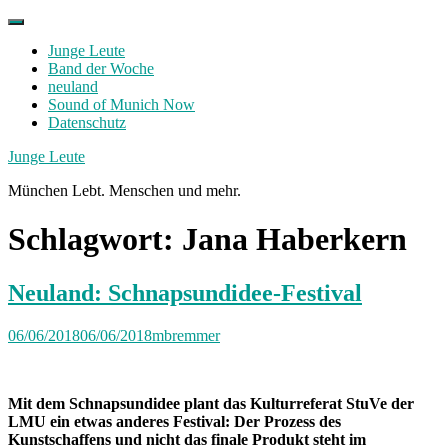
Skip
to
Junge Leute
content
Band der Woche
neuland
Sound of Munich Now
Datenschutz
Facebook
Twitter
Instagram
Junge Leute
München Lebt. Menschen und mehr.
Schlagwort:
Jana Haberkern
Neuland: Schnapsundidee-Festival
06/06/2018
06/06/2018
mbremmer
Mit dem Schnapsundidee plant das Kulturreferat StuVe der
LMU ein etwas anderes Festival: Der Prozess des
Kunstschaffens und nicht das finale Produkt steht im