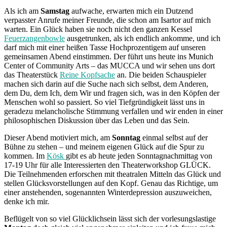
Als ich am
Samstag
aufwache, erwarten mich ein Dutzend
verpasster Anrufe meiner Freunde, die schon am Isartor auf mich
warten. Ein Glück haben sie noch nicht den ganzen Kessel
Feuerzangenbowle
ausgetrunken, als ich endlich ankomme, und ich
darf mich mit einer heißen Tasse Hochprozentigem auf unseren
gemeinsamen Abend einstimmen. Der führt uns heute ins Munich
Center of Community Arts – das MUCCA und wir sehen uns dort
das Theaterstück
Reine Kopfsache
an. Die beiden Schauspieler
machen sich darin auf die Suche nach sich selbst, dem Anderen,
dem Du, dem Ich, dem Wir und fragen sich, was in den Köpfen der
Menschen wohl so passiert. So viel Tiefgründigkeit lässt uns in
geradezu melancholische Stimmung verfallen und wir enden in einer
philosophischen Diskussion über das Leben und das Sein.
Dieser Abend motiviert mich, am
Sonntag
einmal selbst auf der
Bühne zu stehen – und meinem eigenen Glück auf die Spur zu
kommen. Im
Kösk
gibt es ab heute jeden Sonntagnachmittag von
17-19 Uhr für alle Interessierten den Theaterworkshop GLÜCK.
Die Teilnehmenden erforschen mit theatralen Mitteln das Glück und
stellen Glücksvorstellungen auf den Kopf. Genau das Richtige, um
einer anstehenden, sogenannten Winterdepression auszuweichen,
denke ich mir.
Beflügelt von so viel Glücklichsein lässt sich der vorlesungslastige