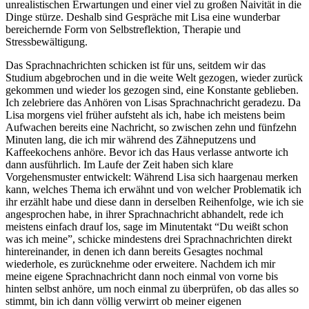
unrealistischen Erwartungen und einer viel zu großen Naivität in die
Dinge stürze. Deshalb sind Gespräche mit Lisa eine wunderbar
bereichernde Form von Selbstreflektion, Therapie und
Stressbewältigung.
Das Sprachnachrichten schicken ist für uns, seitdem wir das
Studium abgebrochen und in die weite Welt gezogen, wieder zurück
gekommen und wieder los gezogen sind, eine Konstante geblieben.
Ich zelebriere das Anhören von Lisas Sprachnachricht geradezu. Da
Lisa morgens viel früher aufsteht als ich, habe ich meistens beim
Aufwachen bereits eine Nachricht, so zwischen zehn und fünfzehn
Minuten lang, die ich mir während des Zähneputzens und
Kaffeekochens anhöre. Bevor ich das Haus verlasse antworte ich
dann ausführlich. Im Laufe der Zeit haben sich klare
Vorgehensmuster entwickelt: Während Lisa sich haargenau merken
kann, welches Thema ich erwähnt und von welcher Problematik ich
ihr erzählt habe und diese dann in derselben Reihenfolge, wie ich sie
angesprochen habe, in ihrer Sprachnachricht abhandelt, rede ich
meistens einfach drauf los, sage im Minutentakt “Du weißt schon
was ich meine”, schicke mindestens drei Sprachnachrichten direkt
hintereinander, in denen ich dann bereits Gesagtes nochmal
wiederhole, es zurücknehme oder erweitere. Nachdem ich mir
meine eigene Sprachnachricht dann noch einmal von vorne bis
hinten selbst anhöre, um noch einmal zu überprüfen, ob das alles so
stimmt, bin ich dann völlig verwirrt ob meiner eigenen