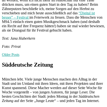
an werden, wenn ich nicht mehr im Halbschlaf nur eine Taste
drücken muss, um einen guten Start in den Tag zu haben? Beim
Zähneputzen beschließe ich, meine Sorgen auf den Herbst zu
verschieben und mich heute ausschließlich auf das
“Digital ist
besser” – Festival
im Feierwerk zu freuen. Dass die Menschen von
M94.5 einfach einen guten Musikgeschmack haben (und deshalb
ein Recht auf ihre Frequenz hätten!) haben sie mal wieder bewiesen,
als sie Drangsal für ihr Festival gebucht haben.
Text: Jana Haberkern
Foto: Privat
Posts
Older Posts
navigation
Süddeutsche Zeitung
München lebt. Viele junge Menschen machen den Alltag in der
Stadt und im Umland mit ihren Ideen, mit ihren Projekten und ihrer
Kunst spannend. Diese Macher werden auf dieser Seite Woche für
Woche vorgestellt – von jungen Autoren, für junge Leser. Die
besten Geschichten der Stadt: jeden Montag in der
Süddeutschen
Zeitung
auf der Seite „Junge Leute“ – und jeden Tag im Internet.