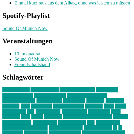
Einmal kurz raus aus dem Alltag, ohne was leisten zu müssen
Spotify-Playlist
Sound Of Munich Now
Veranstaltungen
10 im quadrat
Sound Of Munich Now
Freundschaftsbänd
Schlagwörter
10 im Quadrat
Amelie Völker
Anastasia Trenkler
Ausstellung
bahnwärter thiel
Band der Woche
Bei Krause zu Hause
Beziehungsweise
ein abend mit
farbenladen
feierwerk
fotografie
Hip-Hop
indie
junge leute
junges münchen
Kolumne
kunst
Liebe
Lisi Wasmer
lmu
lost weekend
Louis Seibert
Max Fluder
mein
münchen
milla
musik
München
Münchens junge Kreative
neuland
ornella cosenza
Partnerschaft
Philipp Kreiter
pop
Rita Argauer
Sound Of Munich Now
Stefanie Witterauf
susanne krause
sz
sz
junge leute
szjungeleute
theresa parstorfer
Von Freitag bis Freitag