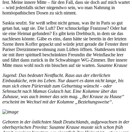
fest. Meine innere Mitte – für den Fall, dass sie doch auf mich wartet
– wird jedenfalls sicher nirgendwo sein, wo man Nahrung in
homöopathischen Dosen zu sich nimmt.
Saskia seufzt. Sie weiß selbst nicht genau, was ihr in Paris so gut
getan hat, sagt sie. Die Luft? Der schnuckelige Franzose? Oder hat
sie eine Heimat gefunden? Es gibt kein Drehbuch, in dem sie das
nachlesen könnte. Gäbe es eins, dann hätte sie bereits in der letzten
Szene ihren Koffer gepackt und würde jetzt gerade die Fenster ihrer
Pariser Dreizimmerwohnung zum Lüften öffnen. Stattdessen trinkt
sie mit ihrer spirituell beschränkten Freundin die Weinflasche leer
und fährt dann zurück in ihr Schwabinger WG-Zimmer. Ihre innere
Mitte muss wohl noch ein bisschen auf sie warten.
Susanne Krause
Jugend: Das bedeutet Nestflucht. Raus aus der elterlichen
Einbauküche, rein ins Leben. Nur dauert es dann nicht lange, bis
man sich einen Pürierstab zum Geburtstag wünscht – oder
Sehnsucht nach Mamas Gulasch hat. Eine Kolumne über das
Zuhause, was auch immer das sein mag. „Bei Krause zu Hause“
erscheint im Wechsel mit der Kolumne „Beziehungsweise“.
Geboren in der östlichsten Stadt Deutschlands, aufgewachsen in der
oberbayrischen Provinz: Susanne Krause musste sich schon früh