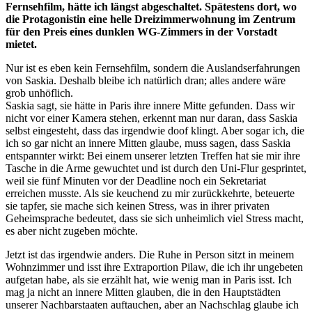
Fernsehfilm, hätte ich längst abgeschaltet. Spätestens dort, wo
die Protagonistin eine helle Dreizimmerwohnung im Zentrum
für den Preis eines dunklen WG-Zimmers in der Vorstadt
mietet.
Nur ist es eben kein Fernsehfilm, sondern die Auslandserfahrungen
von Saskia. Deshalb bleibe ich natürlich dran; alles andere wäre
grob unhöflich.
Saskia sagt, sie hätte in Paris ihre innere Mitte gefunden. Dass wir
nicht vor einer Kamera stehen, erkennt man nur daran, dass Saskia
selbst eingesteht, dass das irgendwie doof klingt. Aber sogar ich, die
ich so gar nicht an innere Mitten glaube, muss sagen, dass Saskia
entspannter wirkt: Bei einem unserer letzten Treffen hat sie mir ihre
Tasche in die Arme gewuchtet und ist durch den Uni-Flur gesprintet,
weil sie fünf Minuten vor der Deadline noch ein Sekretariat
erreichen musste. Als sie keuchend zu mir zurückkehrte, beteuerte
sie tapfer, sie mache sich keinen Stress, was in ihrer privaten
Geheimsprache bedeutet, dass sie sich unheimlich viel Stress macht,
es aber nicht zugeben möchte.
Jetzt ist das irgendwie anders. Die Ruhe in Person sitzt in meinem
Wohnzimmer und isst ihre Extraportion Pilaw, die ich ihr ungebeten
aufgetan habe, als sie erzählt hat, wie wenig man in Paris isst. Ich
mag ja nicht an innere Mitten glauben, die in den Hauptstädten
unserer Nachbarstaaten auftauchen, aber an Nachschlag glaube ich