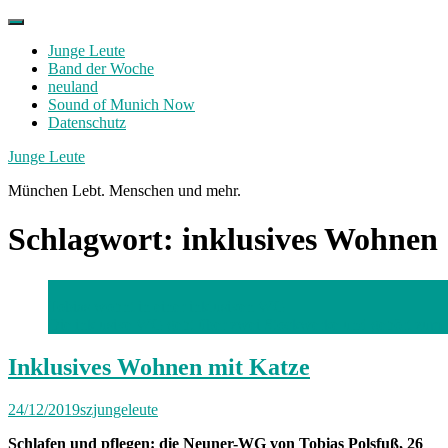
Skip
to
Junge Leute
content
Band der Woche
neuland
Sound of Munich Now
Datenschutz
Facebook
Twitter
Instagram
Junge Leute
München Lebt. Menschen und mehr.
Schlagwort:
inklusives Wohnen
Tobias wohnt in einer inklusiven WG
Die inklusive WG geht über zwei Stockwerke und gehört zu
Inklusives Wohnen mit Katze
24/12/2019
szjungeleute
Schlafen und pflegen: die Neuner-WG von Tobias Polsfuß, 26