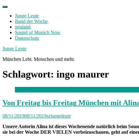
Skip
to
Junge Leute
content
Band der Woche
neuland
Sound of Munich Now
Datenschutz
Facebook
Twitter
Instagram
Junge Leute
München Lebt. Menschen und mehr.
Schlagwort:
ingo maurer
Von Freitag bis Freitag München mit Alin
08/11/2019
08/11/2019
szjungeleute
Unsere Autorin Alina ist dieses Wochenende natürlich beim So
sie bei der Woche DER VIELEN vorbeizuschauen, geht auf einen 