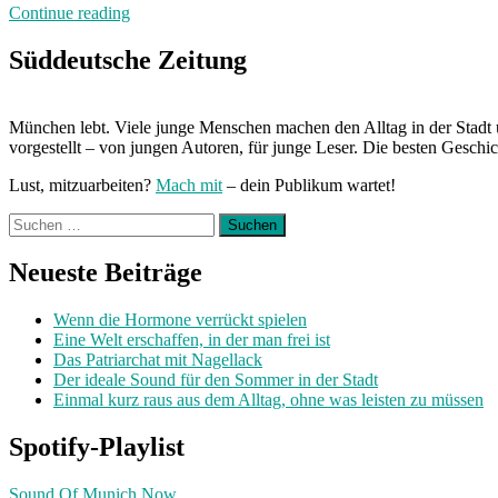
„Von
Continue reading
Freitag
bis
Süddeutsche Zeitung
Freitag
München
mit
München lebt. Viele junge Menschen machen den Alltag in der Stadt 
Alina“
vorgestellt – von jungen Autoren, für junge Leser. Die besten Geschi
Lust, mitzuarbeiten?
Mach mit
– dein Publikum wartet!
Suchen
nach:
Neueste Beiträge
Wenn die Hormone verrückt spielen
Eine Welt erschaffen, in der man frei ist
Das Patriarchat mit Nagellack
Der ideale Sound für den Sommer in der Stadt
Einmal kurz raus aus dem Alltag, ohne was leisten zu müssen
Spotify-Playlist
Sound Of Munich Now