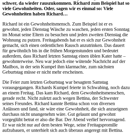
schwer, da wieder rauszukommen. Richard zum Beispiel hat so
viele Gewohnheiten. Oder, sagen wir es einmal so: Viele
Gewohnheiten haben Richard…
Richard ist ein Gewohnheitsmensch. Zum Beispiel ist er es
gewohnt, jeden Dienstag Wäsche zu waschen, jeden ersten Sonntag
im Monat seine Eltern zu besuchen und jeden zweiten Dienstag die
Wohnung zu putzen. Freitagabends hat er es sich zur Gewohnheit
gemacht, sich einen ordentlichen Rausch anzutrinken. Das dauert
für gewöhnlich bis in die frühen Morgenstunden und bedeutet
außerdem, dass Richard letzten Samstag einen üblen Kater hatte –
gewohnterweise. Neu war jedoch eine wütende Nachricht auf der
Mailbox, in der sein Kumpel ihm klarmachte, zum nächsten
Geburtstag müsse er nicht mehr erscheinen.
Die Feier zum letzten Geburtstag war besagtem Samstag
vorausgegangen. Richards Kumpel feierte in Schwabing, noch dazu
an einem Freitag. Das kam Richard, dem Gewohnheitsmenschen,
gerade recht. Nicht zuletzt auch wegen Bettina, der Schwester
seines Freundes. Richard kannte Bettina schon von diversen
Anlässen und fand, sie wäre eine Gewohnheit, die sich anzueignen
durchaus nicht unangenehm wäre. Gut gelaunt und gewohnt
vorgeglüht betrat er also die Bar. Der Abend verlief hervorragend.
Er war nicht nur auf dem besten Wege, seine Freitagspromille
aufzubauen, er unterhielt sich auch überaus angeregt mit Bettina.