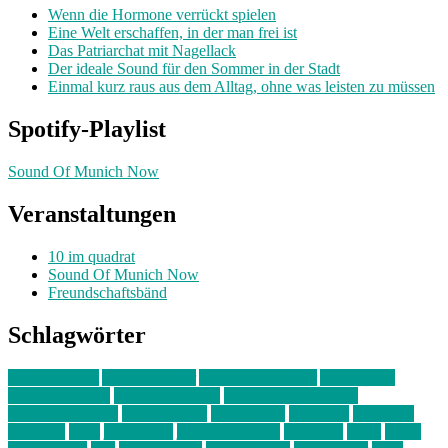
Wenn die Hormone verrückt spielen
Eine Welt erschaffen, in der man frei ist
Das Patriarchat mit Nagellack
Der ideale Sound für den Sommer in der Stadt
Einmal kurz raus aus dem Alltag, ohne was leisten zu müssen
Spotify-Playlist
Sound Of Munich Now
Veranstaltungen
10 im quadrat
Sound Of Munich Now
Freundschaftsbänd
Schlagwörter
10 im Quadrat
Amelie Völker
Anastasia Trenkler
Ausstellung
bahnwärter thiel
Band der Woche
Bei Krause zu Hause
Beziehungsweise
ein abend mit
farbenladen
feierwerk
fotografie
Hip-Hop
indie
junge leute
junges münchen
Kolumne
kunst
Liebe