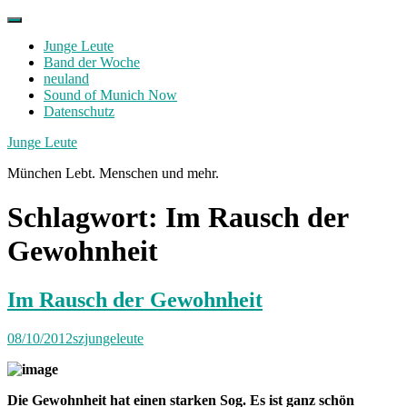
Skip
to
Junge Leute
content
Band der Woche
neuland
Sound of Munich Now
Datenschutz
Facebook
Twitter
Instagram
Junge Leute
München Lebt. Menschen und mehr.
Schlagwort:
Im Rausch der
Gewohnheit
Im Rausch der Gewohnheit
08/10/2012
szjungeleute
Die Gewohnheit hat einen starken Sog. Es ist ganz schön