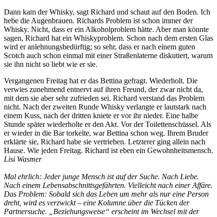
Dann kam der Whisky, sagt Richard und schaut auf den Boden. Ich
hebe die Augenbrauen. Richards Problem ist schon immer der
Whisky. Nicht, dass er ein Alkoholproblem hätte. Aber man könnte
sagen, Richard hat ein Whiskyproblem. Schon nach dem ersten Glas
wird er anlehnungsbedürftig; so sehr, dass er nach einem guten
Scotch auch schon einmal mit einer Straßenlaterne diskutiert, warum
sie ihn nicht so liebt wie er sie.
Vergangenen Freitag hat er das Bettina gefragt. Wiederholt. Die
verwies zunehmend entnervt auf ihren Freund, der zwar nicht da,
mit dem sie aber sehr zufrieden sei. Richard verstand das Problem
nicht. Nach der zweiten Runde Whisky verlangte er lautstark nach
einem Kuss, nach der dritten kniete er vor ihr nieder. Eine halbe
Stunde später wiederholte er den Akt. Vor der Toilettenschüssel. Als
er wieder in die Bar torkelte, war Bettina schon weg. Ihrem Bruder
erklärte sie, Richard habe sie vertrieben. Letzterer ging allein nach
Hause. Wie jeden Freitag. Richard ist eben ein Gewohnheitsmensch.
Lisi Wasmer
Mal ehrlich: Jeder junge Mensch ist auf der Suche. Nach Liebe.
Nach einem Lebensabschnittsgefährten. Vielleicht nach einer Affäre.
Das Problem: Sobald sich das Leben um mehr als nur eine Person
dreht, wird es verzwickt – eine Kolumne über die Tücken der
Partnersuche. „Beziehungsweise“ erscheint im Wechsel mit der