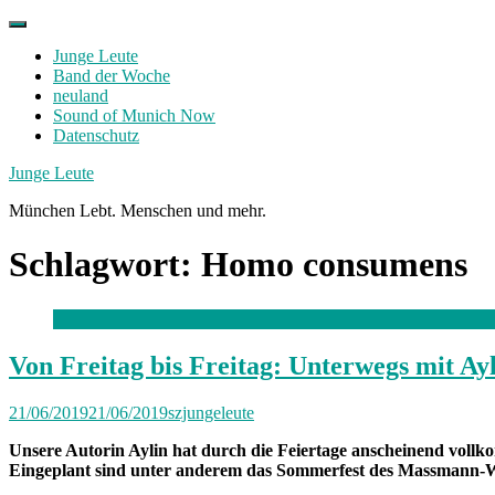
Skip
to
Junge Leute
content
Band der Woche
neuland
Sound of Munich Now
Datenschutz
Facebook
Twitter
Instagram
Junge Leute
München Lebt. Menschen und mehr.
Schlagwort:
Homo consumens
Von Freitag bis Freitag: Unterwegs mit Ay
21/06/2019
21/06/2019
szjungeleute
Unsere Autorin Aylin hat durch die Feiertage anscheinend vollko
Eingeplant sind unter anderem das Sommerfest des Massmann-