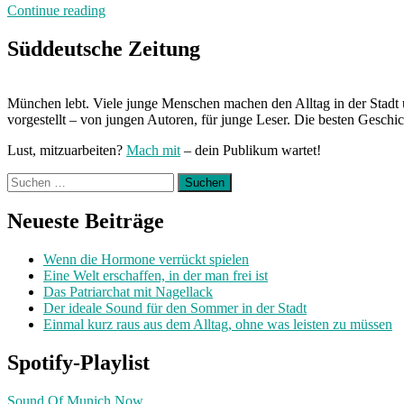
„Von
Continue reading
Freitag
bis
Süddeutsche Zeitung
Freitag:
Unterwegs
mit
München lebt. Viele junge Menschen machen den Alltag in der Stadt 
Aylin“
vorgestellt – von jungen Autoren, für junge Leser. Die besten Geschi
Lust, mitzuarbeiten?
Mach mit
– dein Publikum wartet!
Suchen
nach:
Neueste Beiträge
Wenn die Hormone verrückt spielen
Eine Welt erschaffen, in der man frei ist
Das Patriarchat mit Nagellack
Der ideale Sound für den Sommer in der Stadt
Einmal kurz raus aus dem Alltag, ohne was leisten zu müssen
Spotify-Playlist
Sound Of Munich Now