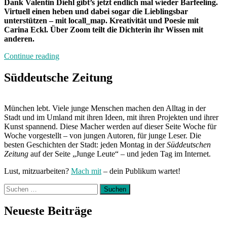
Dank Valentin Diehl gibt’s jetzt endlich mal wieder Barfeeling.
Virtuell einen heben und dabei sogar die Lieblingsbar
unterstützen – mit locall_map. Kreativität und Poesie mit
Carina Eckl. Über Zoom teilt die Dichterin ihr Wissen mit
anderen.
„Neuländer:
Continue reading
Virtuell
trinken
Süddeutsche Zeitung
und
Virtuos
schreiben“
München lebt. Viele junge Menschen machen den Alltag in der
Stadt und im Umland mit ihren Ideen, mit ihren Projekten und ihrer
Kunst spannend. Diese Macher werden auf dieser Seite Woche für
Woche vorgestellt – von jungen Autoren, für junge Leser. Die
besten Geschichten der Stadt: jeden Montag in der
Süddeutschen
Zeitung
auf der Seite „Junge Leute“ – und jeden Tag im Internet.
Lust, mitzuarbeiten?
Mach mit
– dein Publikum wartet!
Suchen
nach:
Neueste Beiträge