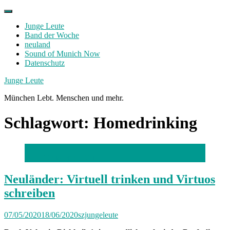
Skip
to
Junge Leute
content
Band der Woche
neuland
Sound of Munich Now
Datenschutz
Facebook
Twitter
Instagram
Junge Leute
München Lebt. Menschen und mehr.
Schlagwort:
Homedrinking
Foto: Christopher Voit
Neuländer: Virtuell trinken und Virtuos
schreiben
07/05/2020
18/06/2020
szjungeleute