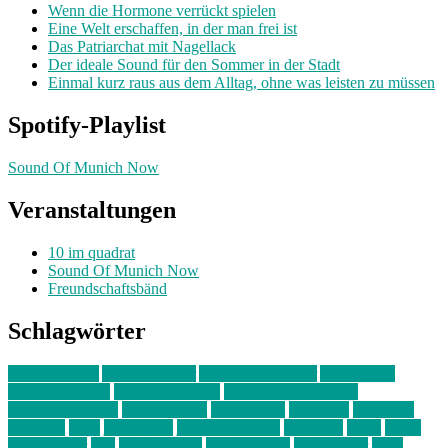
Wenn die Hormone verrückt spielen
Eine Welt erschaffen, in der man frei ist
Das Patriarchat mit Nagellack
Der ideale Sound für den Sommer in der Stadt
Einmal kurz raus aus dem Alltag, ohne was leisten zu müssen
Spotify-Playlist
Sound Of Munich Now
Veranstaltungen
10 im quadrat
Sound Of Munich Now
Freundschaftsbänd
Schlagwörter
10 im Quadrat
Amelie Völker
Anastasia Trenkler
Ausstellung
bahnwärter thiel
Band der Woche
Bei Krause zu Hause
Beziehungsweise
ein abend mit
farbenladen
feierwerk
fotografie
Hip-Hop
indie
junge leute
junges münchen
Kolumne
kunst
Liebe
Lisi Wasmer
lmu
lost weekend
Louis Seibert
Max Fluder
mein