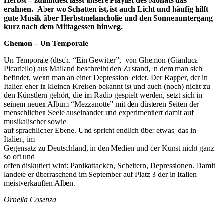
Herbst – zumindest lässt unsere Playlist des Monats das
erahnen. Aber wo Schatten ist, ist auch Licht und häufig hilft
gute Musik über Herbstmelancholie und den Sonnenuntergang
kurz nach dem Mittagessen hinweg.
Ghemon – Un Temporale
Un Temporale (dtsch. “Ein Gewitter”, von Ghemon (Gianluca
Picariello) aus Mailand beschreibt den Zustand, in dem man sich
befindet, wenn man an einer Depression leidet. Der Rapper, der in
Italien eher in kleinen Kreisen bekannt ist und auch (noch) nicht zu
den Künstlern gehört, die im Radio gespielt werden, setzt sich in
seinem neuen Album “Mezzanotte” mit den düsteren Seiten der
menschlichen Seele auseinander und experimentiert damit auf
musikalischer sowie
auf sprachlicher Ebene. Und spricht endlich über etwas, das in
Italien, im
Gegensatz zu Deutschland, in den Medien und der Kunst nicht ganz
so oft und
offen diskutiert wird: Panikattacken, Scheitern, Depressionen. Damit
landete er überraschend im September auf Platz 3 der in Italien
meistverkauften Alben.
Ornella Cosenza