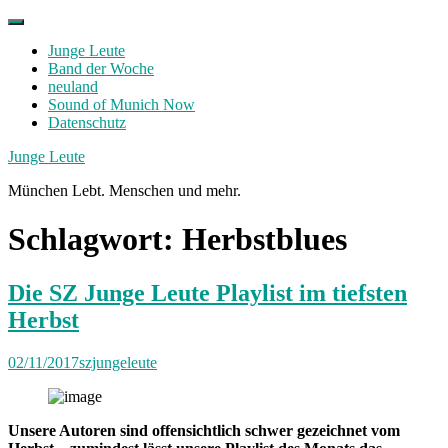
Skip
to
Junge Leute
content
Band der Woche
neuland
Sound of Munich Now
Datenschutz
Facebook
Twitter
Instagram
Junge Leute
München Lebt. Menschen und mehr.
Schlagwort:
Herbstblues
Die SZ Junge Leute Playlist im tiefsten
Herbst
02/11/2017
szjungeleute
Unsere Autoren sind offensichtlich schwer gezeichnet vom