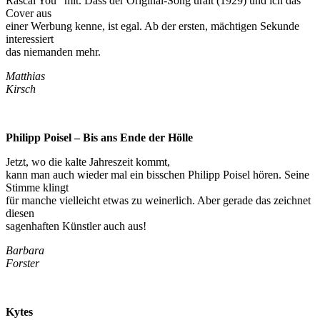
Rascal You” mit. Dass der Original-Song uralt (1929) und ich das
Cover aus
einer Werbung kenne, ist egal. Ab der ersten, mächtigen Sekunde
interessiert
das niemanden mehr.
Matthias
Kirsch
Philipp Poisel – Bis ans Ende der Hölle
Jetzt, wo die kalte Jahreszeit kommt,
kann man auch wieder mal ein bisschen Philipp Poisel hören. Seine
Stimme klingt
für manche vielleicht etwas zu weinerlich. Aber gerade das zeichnet
diesen
sagenhaften Künstler auch aus!
Barbara
Forster
Kytes