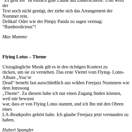
“Es geht los” ist einfach gute Laune auf Dauerschleife. Und wem
der
Text noch nicht genügt, der ziehe sich das Arrangement der
Nummer rein.
Delikat! Oder wie der Pimpy Panda zu sagen vermag:
“Bamboolicious”!
Max Mumme
Flying Lotus – Theme
Unzugängliche Musik gilt es in den richtigen Kontext zu
rücken, um sie zu verstehen. Das erste Viertel vom Flying- Lotus-
Album „You’re
Dead“ besteht fast ausschließlich aus wilden Freejazz Nummern wie
dem Introsong
„Theme“. Zu diesem habe ich nur einen Zugang finden können,
weil mir bewusst
war, dass er von Flying Lotus stammt, und ich Ihn mit den Ohren
eines
LA-Beatkpofes gehört habe. Ich glaube Freejazz jetzt verstanden zu
haben.
Hubert Spangler