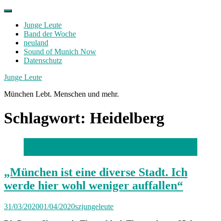
Skip
to
Junge Leute
content
Band der Woche
neuland
Sound of Munich Now
Datenschutz
Facebook
Twitter
Instagram
Junge Leute
München Lebt. Menschen und mehr.
Schlagwort:
Heidelberg
Thanu X /
Foto: Tamara Schmitt
„München ist eine diverse Stadt. Ich
werde hier wohl weniger auffallen“
31/03/2020
01/04/2020
szjungeleute