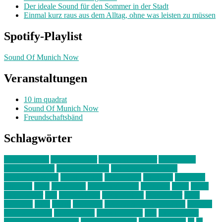
Der ideale Sound für den Sommer in der Stadt
Einmal kurz raus aus dem Alltag, ohne was leisten zu müssen
Spotify-Playlist
Sound Of Munich Now
Veranstaltungen
10 im quadrat
Sound Of Munich Now
Freundschaftsbänd
Schlagwörter
10 im Quadrat
Amelie Völker
Anastasia Trenkler
Ausstellung
bahnwärter thiel
Band der Woche
Bei Krause zu Hause
Beziehungsweise
ein abend mit
farbenladen
feierwerk
fotografie
Hip-Hop
indie
junge leute
junges münchen
Kolumne
kunst
Liebe
Lisi Wasmer
lmu
lost weekend
Louis Seibert
Max Fluder
mein
münchen
milla
musik
München
Münchens junge Kreative
neuland
ornella cosenza
Partnerschaft
Philipp Kreiter
pop
Rita Argauer
Sound Of Munich Now
Stefanie Witterauf
susanne krause
sz
sz