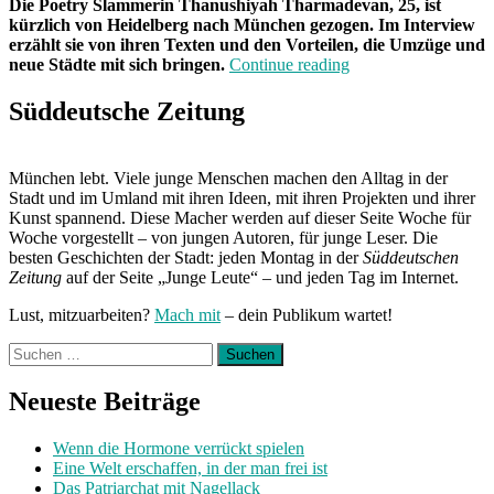
Die Poetry Slammerin Thanushiyah Tharmadevan, 25, ist
kürzlich von Heidelberg nach München gezogen. Im Interview
erzählt sie von ihren Texten und den Vorteilen, die Umzüge und
„„München
neue Städte mit sich bringen.
Continue reading
ist
eine
Süddeutsche Zeitung
diverse
Stadt.
Ich
München lebt. Viele junge Menschen machen den Alltag in der
werde
Stadt und im Umland mit ihren Ideen, mit ihren Projekten und ihrer
hier
Kunst spannend. Diese Macher werden auf dieser Seite Woche für
wohl
Woche vorgestellt – von jungen Autoren, für junge Leser. Die
weniger
besten Geschichten der Stadt: jeden Montag in der
Süddeutschen
auffallen““
Zeitung
auf der Seite „Junge Leute“ – und jeden Tag im Internet.
Lust, mitzuarbeiten?
Mach mit
– dein Publikum wartet!
Suchen
nach:
Neueste Beiträge
Wenn die Hormone verrückt spielen
Eine Welt erschaffen, in der man frei ist
Das Patriarchat mit Nagellack