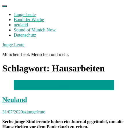
Skip
to
Junge Leute
content
Band der Woche
neuland
Sound of Munich Now
Datenschutz
Facebook
Twitter
Instagram
Junge Leute
München Lebt. Menschen und mehr.
Schlagwort:
Hausarbeiten
Foto: Benjamin Brown; YJEA
Neuland
31/07/2020
szjungeleute
Sechs junge Studierende haben ein Journal gegründet, um alte
Hausarbeiten vor dem Papierkorb zu retten.