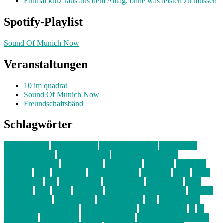
Einmal kurz raus aus dem Alltag, ohne was leisten zu müssen
Spotify-Playlist
Sound Of Munich Now
Veranstaltungen
10 im quadrat
Sound Of Munich Now
Freundschaftsbänd
Schlagwörter
10 im Quadrat
Amelie Völker
Anastasia Trenkler
Ausstellung
bahnwärter thiel
Band der Woche
Bei Krause zu Hause
Beziehungsweise
ein abend mit
farbenladen
feierwerk
fotografie
Hip-Hop
indie
junge leute
junges münchen
Kolumne
kunst
Liebe
Lisi Wasmer
lmu
lost weekend
Louis Seibert
Max Fluder
mein
münchen
milla
musik
München
Münchens junge Kreative
neuland
ornella cosenza
Partnerschaft
Philipp Kreiter
pop
Rita Argauer
Sound Of Munich Now
Stefanie Witterauf
susanne krause
sz
sz
junge leute
szjungeleute
theresa parstorfer
Von Freitag bis Freitag